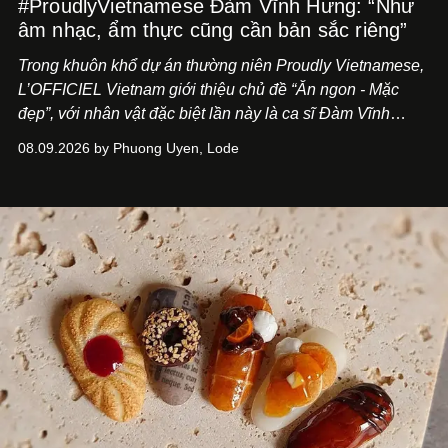
#ProudlyVietnamese Đàm Vĩnh Hưng: “Như
âm nhạc, ẩm thực cũng cần bản sắc riêng”
Trong khuôn khổ dự án thường niên Proudly Vietnamese,
L’OFFICIEL Vietnam giới thiệu chủ đề “Ăn ngon - Mặc
đẹp”, với nhân vật đặc biệt lần này là ca sĩ Đàm Vĩnh
Hưng. Đầu năm 2026, anh chính thức khai trương Tiệm
08.09.2026 by Phuong Uyen, Lode
Cà Phê Cà Pháo mang dấu ấn Indochine hoài niệm, thu
hút nhiều thực khách ghé thăm.