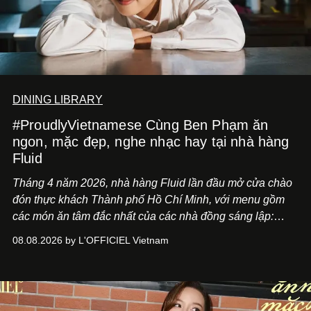
DINING LIBRARY
#ProudlyVietnamese Cùng Ben Phạm ăn
ngon, mặc đẹp, nghe nhạc hay tại nhà hàng
Fluid
Tháng 4 năm 2026, nhà hàng Fluid lần đầu mở cửa chào
đón thực khách Thành phố Hồ Chí Minh, với menu gồm
các món ăn tâm đắc nhất của các nhà đồng sáng lập:
Giám đốc sáng tạo Ben Phạm và chef Thạch Tạ. Những
08.08.2026 by L'OFFICIEL Vietnam
món ăn đa dạng từ Á đến Âu nhanh chóng được yêu thích
nhờ cảm giác ngon miệng, thoải mái và cả khả năng
mang đến niềm vui cho thực khách.