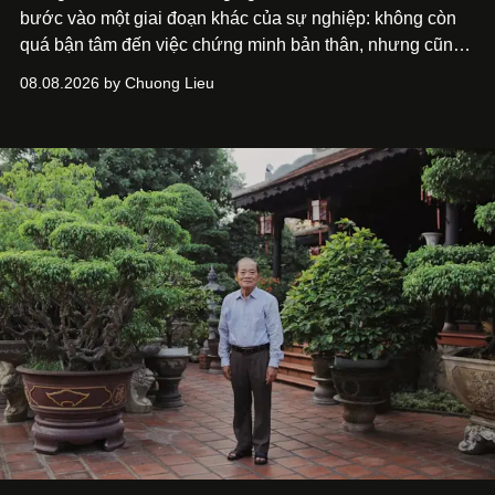
bước vào một giai đoạn khác của sự nghiệp: không còn
quá bận tâm đến việc chứng minh bản thân, nhưng cũng
chưa bao giờ thôi khao khát được làm nghề. Từ hai bộ
08.08.2026 by Chuong Lieu
phim điện ảnh trong nửa đầu 2026 đến hành trình trở lại
với
Running Man Vietnam
, nam diễn viên nhìn công việc
bằng một tâm thế điềm tĩnh hơn. Anh tiếp tục học hỏi, trau
dồi và chờ đợi những vai diễn đủ sức đưa mình đến
những vùng đất mới. Ở tuổi ngoài 30, điều anh theo đuổi
không phải những đích đến quá lớn, mà là khả năng luôn
tiến về phía trước.