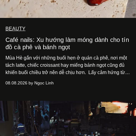
BEAUTY
Café nails: Xu hướng làm móng dành cho tín
đồ cà phê và bánh ngọt
Mùa Hè gắn với những buổi hẹn ở quán cà phê, nơi một
tách latte, chiếc croissant hay miếng bánh ngọt cũng đủ
khiến buổi chiều trở nên dễ chịu hơn.
Lấy cảm hứng từ
cà phê, bánh nướng và các món tráng miệng, café nails
08.08.2026 by Ngọc Linh
sử dụng bảng màu nâu sữa, kem, trắng ngà cùng những
chi tiết đắp nổi để tái hiện không gian quen thuộc của
quán cà phê. Dưới đây là những mẫu nail được yêu thích
nhất của xu hướng này.