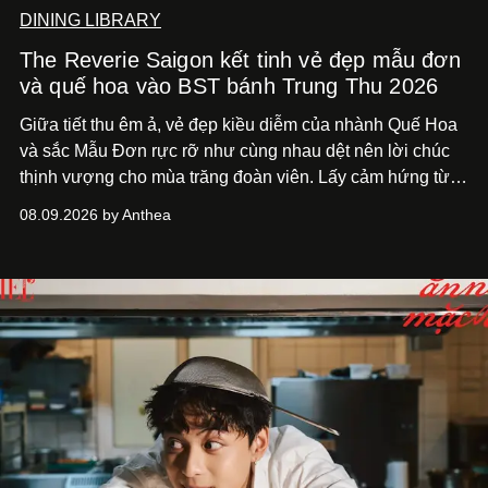
DINING LIBRARY
The Reverie Saigon kết tinh vẻ đẹp mẫu đơn
và quế hoa vào BST bánh Trung Thu 2026
Giữa tiết thu êm ả, vẻ đẹp kiều diễm của nhành Quế Hoa
và sắc Mẫu Đơn rực rỡ như cùng nhau dệt nên lời chúc
thịnh vượng cho mùa trăng đoàn viên. Lấy cảm hứng từ
khung cảnh giàu chất thơ ấy, The Reverie Saigon lưu giữ
08.09.2026 by Anthea
hương vị của những thức quà truyền thống vào bộ sưu
tập bánh Trung Thu ‘Nguyệt Dạ Song Hoa’, gồm ba hộp
quà tặng ‘Mẫu Đơn Khai Phúc’, ‘Quế Hoa Vọng Nguyệt’
và ‘Nguyệt Sắc Giao Hòa’, gửi trao ước nguyện bình an
và hạnh phúc viên mãn.