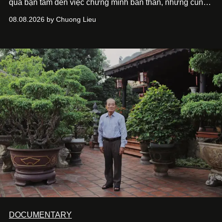
quá bận tâm đến việc chứng minh bản thân, nhưng cũng
chưa bao giờ thôi khao khát được làm nghề. Từ hai bộ
08.08.2026 by Chuong Lieu
phim điện ảnh trong nửa đầu 2026 đến hành trình trở lại
với
Running Man Vietnam
, nam diễn viên nhìn công việc
bằng một tâm thế điềm tĩnh hơn. Anh tiếp tục học hỏi, trau
dồi và chờ đợi những vai diễn đủ sức đưa mình đến
những vùng đất mới. Ở tuổi ngoài 30, điều anh theo đuổi
không phải những đích đến quá lớn, mà là khả năng luôn
tiến về phía trước.
DOCUMENTARY