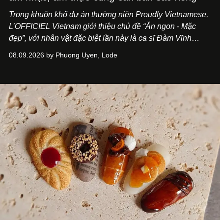
Trong khuôn khổ dự án thường niên Proudly Vietnamese,
L’OFFICIEL Vietnam giới thiệu chủ đề “Ăn ngon - Mặc
đẹp”, với nhân vật đặc biệt lần này là ca sĩ Đàm Vĩnh
Hưng. Đầu năm 2026, anh chính thức khai trương Tiệm
08.09.2026 by Phuong Uyen, Lode
Cà Phê Cà Pháo mang dấu ấn Indochine hoài niệm, thu
hút nhiều thực khách ghé thăm.