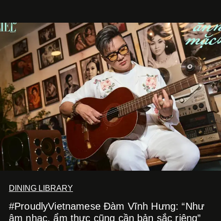
Kitchen Bar và SALEM tại TP.HCM.
DINING LIBRARY
#ProudlyVietnamese Đàm Vĩnh Hưng: “Như
âm nhạc, ẩm thực cũng cần bản sắc riêng”