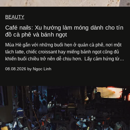
BEAUTY
Café nails: Xu hướng làm móng dành cho tín
đồ cà phê và bánh ngọt
Mùa Hè gắn với những buổi hẹn ở quán cà phê, nơi một
tách latte, chiếc croissant hay miếng bánh ngọt cũng đủ
khiến buổi chiều trở nên dễ chịu hơn.
Lấy cảm hứng từ
cà phê, bánh nướng và các món tráng miệng, café nails
08.08.2026 by Ngọc Linh
sử dụng bảng màu nâu sữa, kem, trắng ngà cùng những
chi tiết đắp nổi để tái hiện không gian quen thuộc của
quán cà phê. Dưới đây là những mẫu nail được yêu thích
nhất của xu hướng này.