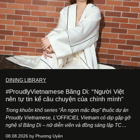
DINING LIBRARY
#ProudlyVietnamese Băng Di: “Người Việt
nên tự tin kể câu chuyện của chính mình"
Trong khuôn khổ series “Ăn ngon mặc đẹp” thuộc dự án
Proudly Vietnamese, L’OFFICIEL Vietnam có dịp gặp gỡ
nghệ sĩ Băng Di – nữ diễn viên và đồng sáng lập TC
ASIA, đơn vị đứng sau các thương hiệu BÀ BAR, MOTLY
08.08.2026 by Phương Uyên