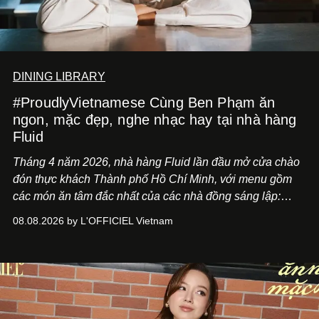
DINING LIBRARY
#ProudlyVietnamese Cùng Ben Phạm ăn
ngon, mặc đẹp, nghe nhạc hay tại nhà hàng
Fluid
Tháng 4 năm 2026, nhà hàng Fluid lần đầu mở cửa chào
đón thực khách Thành phố Hồ Chí Minh, với menu gồm
các món ăn tâm đắc nhất của các nhà đồng sáng lập:
Giám đốc sáng tạo Ben Phạm và chef Thạch Tạ. Những
08.08.2026 by L'OFFICIEL Vietnam
món ăn đa dạng từ Á đến Âu nhanh chóng được yêu thích
nhờ cảm giác ngon miệng, thoải mái và cả khả năng
mang đến niềm vui cho thực khách.