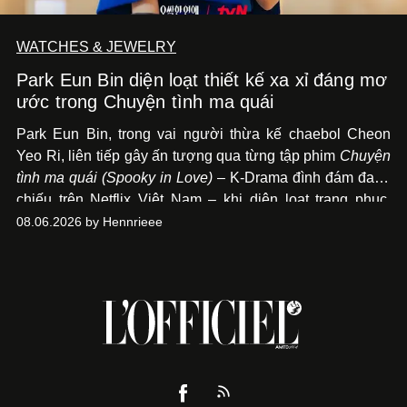
WATCHES & JEWELRY
Park Eun Bin diện loạt thiết kế xa xỉ đáng mơ
ước trong Chuyện tình ma quái
Park Eun Bin, trong vai người thừa kế chaebol Cheon
Yeo Ri, liên tiếp gây ấn tượng qua từng tập phim
Chuyện
tình ma quái (Spooky in Love)
– K-Drama đình đám đang
chiếu trên Netflix Việt Nam – khi diện loạt trang phục,
đồng hồ & trang sức xa xỉ tương xứng với địa vị trên màn
08.06.2026 by Hennrieee
ảnh nhỏ: từ Hermès, LOEWE cho đến Jaeger-LeCoultre,
Chaumet, Chopard…