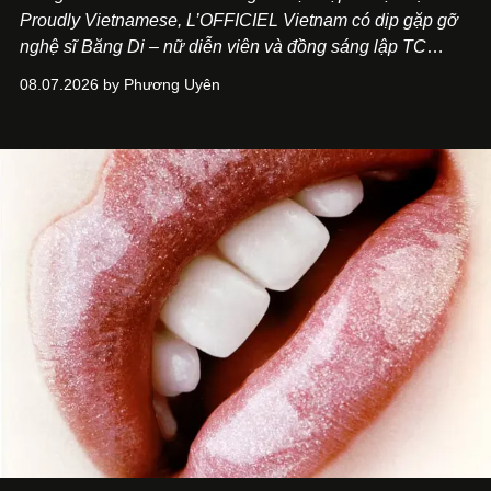
Proudly Vietnamese, L’OFFICIEL Vietnam có dịp gặp gỡ
nghệ sĩ Băng Di – nữ diễn viên và đồng sáng lập TC
ASIA, đơn vị đứng sau các thương hiệu BÀ BAR, MOTLY
08.07.2026 by Phương Uyên
Kitchen Bar và SALEM tại TP.HCM.