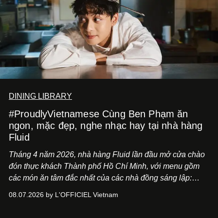
DINING LIBRARY
#ProudlyVietnamese Cùng Ben Phạm ăn
ngon, mặc đẹp, nghe nhạc hay tại nhà hàng
Fluid
Tháng 4 năm 2026, nhà hàng Fluid lần đầu mở cửa chào
đón thực khách Thành phố Hồ Chí Minh, với menu gồm
các món ăn tâm đắc nhất của các nhà đồng sáng lập:
Giám đốc sáng tạo Ben Phạm và chef Thạch Tạ. Những
08.07.2026 by L'OFFICIEL Vietnam
món ăn đa dạng từ Á đến Âu nhanh chóng được yêu thích
nhờ cảm giác ngon miệng, thoải mái và cả khả năng