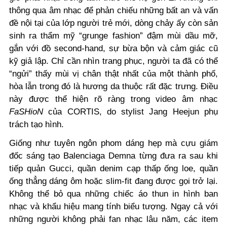
thông qua âm nhạc để phản chiếu những bất an và vấn
đề nội tại của lớp người trẻ mới, dòng chảy ấy còn sản
sinh ra thẩm mỹ “grunge fashion” đậm mùi dầu mỡ,
gắn với đồ second-hand, sự bừa bộn và cảm giác cũ
kỹ giả lập. Chỉ cần nhìn trang phục, người ta đã có thể
“ngửi” thấy mùi vị chân thật nhất của một thành phố,
hòa lẫn trong đó là hương da thuộc rất đặc trưng. Điều
này được thể hiện rõ ràng trong video âm nhạc
FaSHioN
của CORTIS, do stylist Jang Heejun phụ
trách tạo hình.
Giống như tuyên ngôn phom dáng hẹp mà cựu giám
đốc sáng tạo Balenciaga Demna từng đưa ra sau khi
tiếp quản Gucci, quần denim cạp thấp ống loe, quần
ống thẳng dáng ôm hoặc slim-fit đang được gọi trở lại.
Không thể bỏ qua những chiếc áo thun in hình ban
nhạc và khẩu hiệu mang tính biểu tượng. Ngay cả với
những người không phải fan nhạc lâu năm, các item