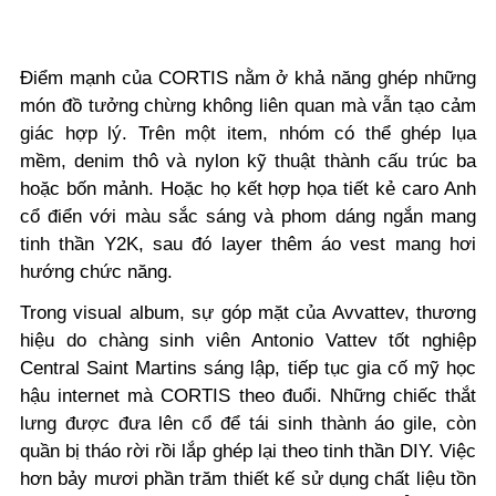
Điểm mạnh của CORTIS nằm ở khả năng ghép những
món đồ tưởng chừng không liên quan mà vẫn tạo cảm
giác hợp lý. Trên một item, nhóm có thể ghép lụa
mềm, denim thô và nylon kỹ thuật thành cấu trúc ba
hoặc bốn mảnh. Hoặc họ kết hợp họa tiết kẻ caro Anh
cổ điển với màu sắc sáng và phom dáng ngắn mang
tinh thần Y2K, sau đó layer thêm áo vest mang hơi
hướng chức năng.
Trong visual album, sự góp mặt của Avvattev, thương
hiệu do chàng sinh viên Antonio Vattev tốt nghiệp
Central Saint Martins sáng lập, tiếp tục gia cố mỹ học
hậu internet mà CORTIS theo đuổi. Những chiếc thắt
lưng được đưa lên cổ để tái sinh thành áo gile, còn
quần bị tháo rời rồi lắp ghép lại theo tinh thần DIY. Việc
hơn bảy mươi phần trăm thiết kế sử dụng chất liệu tồn