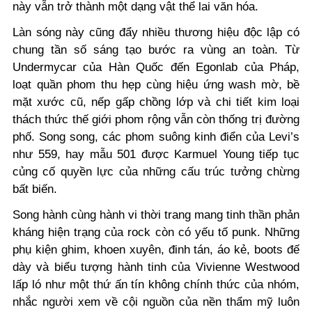
này vẫn trở thành một dạng vật thể lai văn hóa.
Làn sóng này cũng đẩy nhiều thương hiệu độc lập có
chung tần số sáng tạo bước ra vùng an toàn. Từ
Undermycar của Hàn Quốc đến Egonlab của Pháp,
loạt quần phom thu hẹp cùng hiệu ứng wash mờ, bề
mặt xước cũ, nếp gấp chồng lớp và chi tiết kim loại
thách thức thế giới phom rộng vẫn còn thống trị đường
phố. Song song, các phom suông kinh điển của Levi’s
như 559, hay mẫu 501 được Karmuel Young tiếp tục
củng cố quyền lực của những cấu trúc tưởng chừng
bất biến.
Song hành cùng hành vi thời trang mang tinh thần phản
kháng hiện trạng của rock còn có yếu tố punk. Những
phụ kiện ghim, khoen xuyên, đinh tán, áo kẻ, boots đế
dày và biểu tượng hành tinh của Vivienne Westwood
lấp ló như một thứ ấn tín không chính thức của nhóm,
nhắc người xem về cội nguồn của nền thẩm mỹ luôn