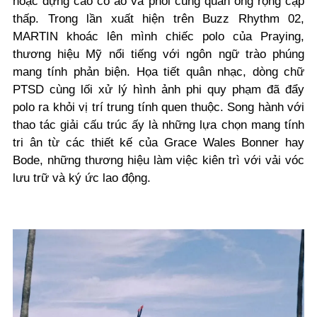
hoặc dựng cao cổ áo và phối cùng quần ống rộng cạp
thấp. Trong lần xuất hiện trên Buzz Rhythm 02,
MARTIN khoác lên mình chiếc polo của Praying,
thương hiệu Mỹ nổi tiếng với ngôn ngữ trào phúng
mang tính phản biện. Họa tiết quân nhạc, dòng chữ
PTSD cùng lối xử lý hình ảnh phi quy phạm đã đẩy
polo ra khỏi vị trí trung tính quen thuộc. Song hành với
thao tác giải cấu trúc ấy là những lựa chọn mang tính
tri ân từ các thiết kế của Grace Wales Bonner hay
Bode, những thương hiệu làm việc kiên trì với vải vóc
lưu trữ và ký ức lao động.