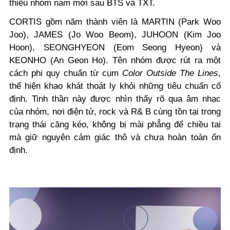
thiệu nhóm nam mới sau BTS và TXT.
CORTIS gồm năm thành viên là MARTIN (Park Woo
Joo), JAMES (Jo Woo Beom), JUHOON (Kim Joo
Hoon), SEONGHYEON (Eom Seong Hyeon) và
KEONHO (An Geon Ho). Tên nhóm được rút ra một
cách phi quy chuẩn từ cụm
Color Outside The Lines
,
thể hiện
khao khát thoát ly khỏi những tiêu chuẩn cố
định.
Tinh thần này được nhìn thấy rõ qua âm nhạc
của nhóm, nơi điện tử, rock và R& B cùng tồn tại trong
trạng thái căng kéo, không bị mài phẳng để chiều tai
mà giữ nguyên cảm giác thô và chưa hoàn toàn ổn
định.