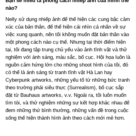
Bạn sẽ miêu tả phong cách nhiếp ảnh của mình thế
nào?
Nelly sử dụng nhiếp ảnh để thể hiện các cung bậc cảm
xúc của bản thân, để thể hiện cái nhìn cá nhân về sự
việc xung quanh, nên tôi không muốn đặt bản thân vào
một phong cách nào cụ thể. Nhưng tại thời điểm hiện
tại, tôi đang tập trung chủ yếu vào ảnh tĩnh vật và thử
nghiệm với ánh sáng, màu sắc, bố cục. Hội họa luôn là
nguồn cảm hứng lớn cho những shoot hình của tôi, đó
có thể là ánh sáng từ tranh tĩnh vật Hà Lan hay
Cyberpunk artworks, những yếu tố từ những bức tranh
theo trường phái siêu thực (Surrealism), bố cục sắp
đặt từ Bauhaus artworks, v.v. Ngoài ra, tôi luôn muốn
tìm tòi, và thử nghiệm những sự kết hợp khác nhau để
đem những thứ bình thường, những vấn đề trong cuộc
sống thể hiện thành hình ảnh theo cách mới mẻ hơn.