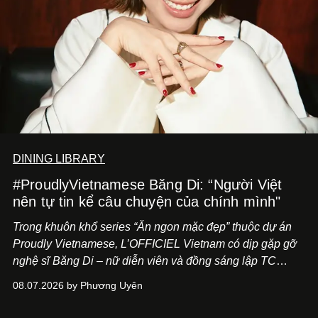
DINING LIBRARY
#ProudlyVietnamese Băng Di: “Người Việt
nên tự tin kể câu chuyện của chính mình"
Trong khuôn khổ series “Ăn ngon mặc đẹp” thuộc dự án
Proudly Vietnamese, L’OFFICIEL Vietnam có dịp gặp gỡ
nghệ sĩ Băng Di – nữ diễn viên và đồng sáng lập TC
ASIA, đơn vị đứng sau các thương hiệu BÀ BAR, MOTLY
08.07.2026 by Phương Uyên
Kitchen Bar và SALEM tại TP.HCM.