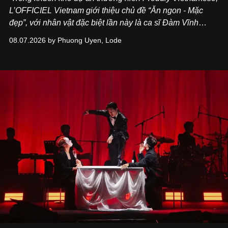
L’OFFICIEL Vietnam giới thiệu chủ đề “Ăn ngon - Mặc
đẹp”, với nhân vật đặc biệt lần này là ca sĩ Đàm Vĩnh
Hưng. Đầu năm 2026, anh chính thức khai trương Tiệm
08.07.2026 by Phuong Uyen, Lode
Cà Phê Cà Pháo mang dấu ấn Indochine hoài niệm, thu
hút nhiều thực khách ghé thăm.