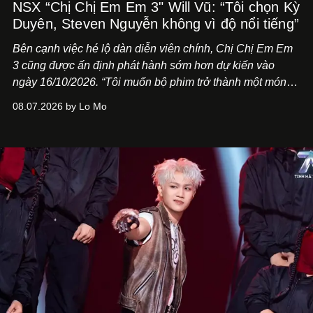
NSX “Chị Chị Em Em 3" Will Vũ: “Tôi chọn Kỳ
Duyên, Steven Nguyễn không vì độ nổi tiếng”
Bên cạnh việc hé lộ dàn diễn viên chính,
Chị Chị Em Em
3
cũng được ấn định phát hành sớm hơn dự kiến vào
ngày 16/10/2026. “Tôi muốn bộ phim trở thành một món
quà, đồng thời thể hiện sự trân trọng và tôn vinh phụ nữ
08.07.2026 by Lo Mo
Việt Nam”, NSX Will Vũ cho biết.