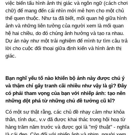
việc biến tấu hình ảnh thị giác và ngôn ngữ (cách chơi
chữ) để mang đến cái nhìn mới mẻ hơn cho một chủ
thể quen thuộc. Như ta đã biết, mối quan hệ giữa hình
ảnh và những liên tưởng của người xem là mối quan
hệ hai chiều, do đó chúng ảnh hưởng và tạo ra nhau.
Dự án này như một trải nghiệm để mình tự tìm câu trả
lời cho cuộc đối thoại giữa định kiến và hình ảnh thị
giác.
Bạn nghĩ yếu tố nào khiến bộ ảnh này được chú ý
và thậm chí gây tranh cãi nhiều như vậy là gì? Đây
có phải tham vọng của bạn với nhiếp ảnh: tạo nên
những đột phá từ những chủ đề tưởng cũ kĩ?
Có một sự thật rằng, các chủ đề nhạy cảm như khỏa
thân, tính dục, v.v đã được khai thác trong hội hoạ từ
hàng trăm năm trước và được gọi là "mỹ thuật" - nghĩa
là cái đẹp. Còn đối với nhiếp ảnh và phim, người xem