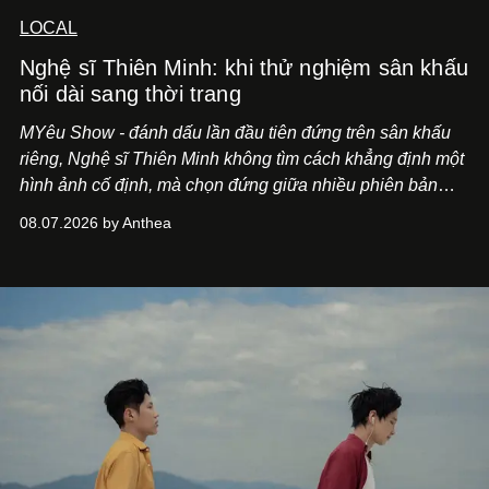
LOCAL
Nghệ sĩ Thiên Minh: khi thử nghiệm sân khấu
nối dài sang thời trang
MYêu Show - đánh dấu lần đầu tiên đứng trên sân khấu
riêng, Nghệ sĩ Thiên Minh không tìm cách khẳng định một
hình ảnh cố định, mà chọn đứng giữa nhiều phiên bản
của bản thân và tinh thần thử nghiệm ấy đã dẫn anh đến
08.07.2026 by Anthea
một bộ suit lụa - như một cách "take the risk" khác, ngoài
âm nhạc.