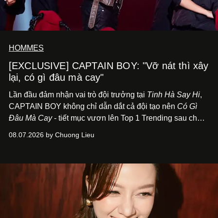
HOMMES
[EXCLUSIVE] CAPTAIN BOY: "Vỡ nát thì xây
lại, có gì đâu mà cay"
Lần đầu đảm nhận vai trò đội trưởng tại
Tinh Hà Say Hi
,
CAPTAIN BOY không chỉ dẫn dắt cả đội tạo nên
Có Gì
Đâu Mà Cay
- tiết mục vươn lên Top 1 Trending sau chưa
đầy 24 giờ đồng hồ - mà còn học cách buông bớt cái tôi
08.07.2026 by Chuong Lieu
để lắng nghe, kết nối và tin tưởng đồng đội. Với nam
nghệ sĩ, đó cũng là bước chuyển quan trọng trên hành
trình trở thành một producer thực thụ.