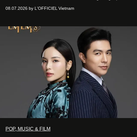
Giám đốc sáng tạo Ben Phạm và chef Thạch Tạ. Những
08.07.2026 by L'OFFICIEL Vietnam
món ăn đa dạng từ Á đến Âu nhanh chóng được yêu thích
nhờ cảm giác ngon miệng, thoải mái và cả khả năng
mang đến niềm vui cho thực khách.
POP, MUSIC & FILM