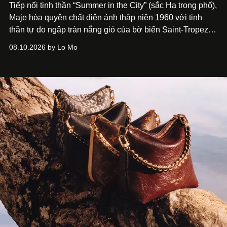
Tiếp nối tinh thần “Summer in the City” (sắc Hạ trong phố),
Maje hòa quyện chất điện ảnh thập niên 1960 với tinh
thần tự do ngập tràn nắng gió của bờ biển Saint-Tropez,
tạo nét cân bằng giữa vẻ quyến rũ nổi bật và nét thư thái
08.10.2026 by Lo Mo
tự nhiên.