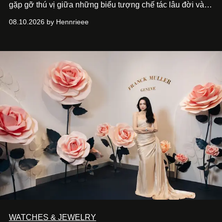
gặp gỡ thú vị giữa những biểu tượng chế tác lâu đời và
thế hệ ngôi sao đang định hình văn hóa đại chúng Thái
08.10.2026 by Hennrieee
Lan. Sáu gương mặt gồm Tor Thanapob, Jeff Satur, PP
Krit, Lingling Kwong, Keng Harit và Tle Matimun lần lượt
xuất hiện trong những thiết kế Cartier, mỗi người lựa chọn
một ngôn ngữ riêng để diễn giải tinh thần của Maison.
WATCHES & JEWELRY