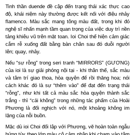
Tinh thần duende đề cập đến trạng thái xác thực cao
độ, khái niệm này thường được kết nối với điệu nhảy
flamenco. Màu sắc mang tông màu đất, trong khi đó
nghệ sĩ nhấn mạnh tầm quan trọng của việc duy trì nền
tảng khiêu vũ trên mặt toan. Ioi Choi thể hiện cảm giác
cắm rễ xuống đất bằng bàn chân sau đó duỗi người
lên; quay, nhảy.
Nếu “sự rỗng” trong seri tranh “MIRRORS” (GƯƠNG)
của ioi là sự giải phóng nội tại - khi thân thể, sắc màu
và tâm trí giao thoa, hòa quyện để rồi thăng hoa; nói
cách khác đó là sự “thêm vào” để đạt đến trạng thái
“rỗng”, như khi tất cả màu sắc hòa quyện thành sắc
trắng - thì “cái không” trong những tác phẩm của Hoài
Phương là đối nghịch với nó, một khoảng không im
lặng của nỗi buồn.
Mặc dù ioi Choi đối lập với Phương, vẽ hoàn toàn ngẫu
hứng tùy theo lớp màu cô cảm nhận khi chạm vào tâm