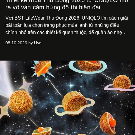
Thiết kế mùa Thu Đông 2026 từ UNIQLO mở
ra vô vàn cảm hứng đô thị hiện đại
Với BST LifeWear Thu Đông 2026, UNIQLO tìm cách giải
bài toán lựa chọn trang phục mùa lạnh từ những điều
chỉnh nhỏ trên các thiết kế quen thuộc, để quần áo nhẹ
nhàng hơn khi đồng hành cùng nhịp sống hằng ngày, từ
08.10.2026 by Uyn
đó, cảm giác tận hưởng mùa mới cũng thư thái hơn, trọn
vẹn hơn.