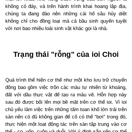
không có đáy, và trên hành trình khai hoang lập địa,
chúng ta đang đào nên những cái hố sâu hủy diệt
không chỉ cho đồng loại mà cả bầu sinh quyển tuyệt
vời nơi bao nhiêu loài sinh vật khác gọi là nhà.
Trạng thái "rỗng" của ioi Choi
Quá trình thể hiện cơ thể như một kho lưu trữ chuyển
động bao gồm việc trộn các màu tự nhiên từ khoáng,
đất với dầu thực vật để tạo ra màu vẽ. Hỗn hợp này
sau đó được bôi lên mọi bề mặt trên cơ thể ioi. Vì ioi
chủ yếu làm việc trên những tấm toan khổ lớn trải trên
sàn nên có đủ không gian để cô có thể “bơi” trong đó,
thực hiện một loạt động tác trên sàn tập trung vào cơ
thể - co, uốn, cuộn và duỗi. Với ý định sắp xếp cơ thể