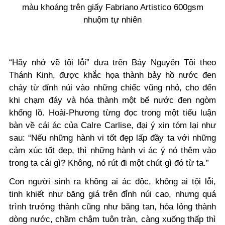
màu khoáng trên giấy Fabriano Artistico 600gsm
nhuộm tự nhiên
“Hãy nhớ về tội lỗi” dựa trên Bảy Nguyên Tội theo
Thánh Kinh, được khắc họa thành bảy hồ nước đen
chảy từ đỉnh núi vào những chiếc vũng nhỏ, cho đến
khi chạm đáy và hóa thành một bể nước đen ngòm
khổng lồ. Hoài-Phương từng đọc trong một tiểu luận
bàn về cái ác của Calre Carlise, đại ý xin tóm lại như
sau: “Nếu những hành vi tốt đẹp lấp đầy ta với những
cảm xúc tốt đẹp, thì những hành vi ác ý nó thêm vào
trong ta cái gì? Không, nó rút đi một chút gì đó từ ta.”
Con người sinh ra không ai ác độc, không ai tội lỗi,
tinh khiết như băng giá trên đỉnh núi cao, nhưng quá
trình trưởng thành cũng như băng tan, hóa lỏng thành
dòng nước, chầm chậm tuôn tràn, càng xuống thấp thì