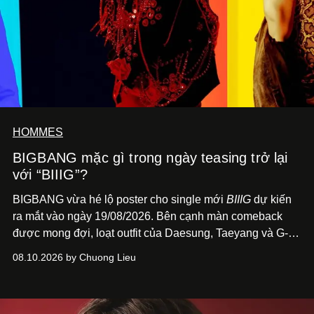
HOMMES
BIGBANG mặc gì trong ngày teasing trở lại
với “BIIIG”?
BIGBANG vừa hé lộ poster cho single mới
BIIIG
dự kiến
ra mắt vào ngày 19/08/2026. Bên cạnh màn comeback
được mong đợi, loạt outfit của Daesung, Taeyang và G-
Dragon trên poster cũng nhanh chóng trở thành điểm
08.10.2026 by Chuong Lieu
đáng chú ý với giới mộ điệu.