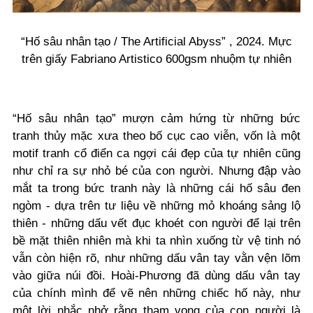
“Hố sâu nhân tạo / The Artificial Abyss” , 2024. Mực
trên giấy Fabriano Artistico 600gsm nhuộm tự nhiên
“Hố sâu nhân tạo” mượn cảm hứng từ những bức
tranh thủy mặc xưa theo bố cục cao viễn, vốn là một
motif tranh cổ điển ca ngợi cái đẹp của tự nhiên cũng
như chỉ ra sự nhỏ bé của con người. Nhưng đập vào
mắt ta trong bức tranh này là những cái hố sâu đen
ngòm - dựa trên tư liệu về những mỏ khoáng sảng lộ
thiên - những dấu vết đục khoét con người để lại trên
bề mặt thiên nhiên mà khi ta nhìn xuống từ vệ tinh nó
vẫn còn hiện rõ, như những dấu vân tay vằn vện lõm
vào giữa núi đồi. Hoài-Phương đã dùng dấu vân tay
của chính mình để vẽ nên những chiếc hố này, như
một lời nhắc nhở rằng tham vọng của con người là