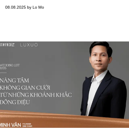
cảm xúc tinh tế. Hơn một thập kỷ bền bỉ theo đuổi sự thủ
08.08.2025 by Lo Mo
công và tối giản, anh chọn đi chậm để giữ trọn vẹn “tốc độ
cảm xúc” - điều thiêng liêng nhất trong nhiếp ảnh cưới.