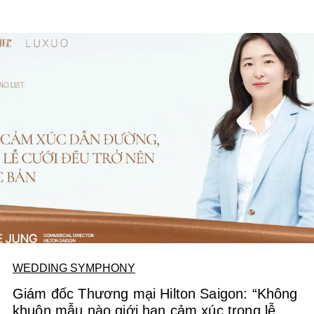
anh, mỗi khung hình không cần phô trương, nhưng phải
phản ánh trọn vẹn cảm xúc và tinh thần của cặp đôi.
WEDDING SYMPHONY
Giám đốc Thương mại Hilton Saigon: “Không
khuôn mẫu nào giới hạn cảm xúc trong lễ