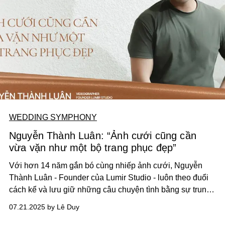
WEDDING SYMPHONY
Nguyễn Thành Luân: “Ảnh cưới cũng cần
vừa vặn như một bộ trang phục đẹp”
Với hơn 14 năm gắn bó cùng nhiếp ảnh cưới, Nguyễn
Thành Luân - Founder của Lumir Studio - luôn theo đuổi
cách kể và lưu giữ những câu chuyện tình bằng sự trung
thực và chiều sâu cảm xúc, thay vì biến ảnh cưới thành
07.21.2025 by Lê Duy
nơi thể hiện kỹ thuật hay áp đặt góc nhìn cá nhân. Với