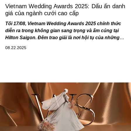
Vietnam Wedding Awards 2025: Dấu ấn danh
giá của ngành cưới cao cấp
Tối 17/08, Vietnam Wedding Awards 2025 chính thức
diễn ra trong không gian sang trọng và ấm cúng tại
Hilton Saigon. Đêm trao giải là nơi hội tụ của những
gương mặt tiêu biểu trong ngành cưới cao cấp, mang
08.22.2025
đến một đêm tôn vinh trọn vẹn, nơi vẻ đẹp tình yêu
được thể hiện qua sự sáng tạo, tinh hoa thủ công và
những dấu ấn nghệ thuật vượt thời gian.