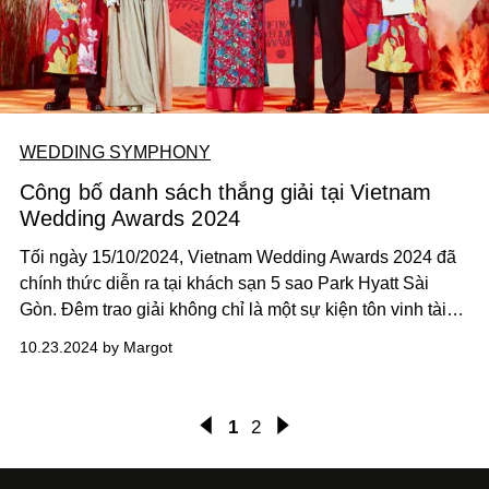
WEDDING SYMPHONY
Công bố danh sách thắng giải tại Vietnam
Wedding Awards 2024
Tối ngày 15/10/2024, Vietnam Wedding Awards 2024 đã
chính thức diễn ra tại khách sạn 5 sao Park Hyatt Sài
Gòn. Đêm trao giải không chỉ là một sự kiện tôn vinh tài
năng xuất sắc mà còn là một bữa tiệc thịnh soạn, nơi
10.23.2024 by Margot
những nhân vật nổi bật trong ngành Cưới cao cấp hội tụ,
tạo nên bầu không khí sang trọng và đầy hào hứng, làm
nổi bật vẻ đẹp của tình yêu và sự sáng tạo.
1
2