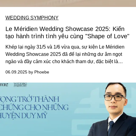
WEDDING SYMPHONY
Le Méridien Wedding Showcase 2025: Kiến
tạo hành trình tình yêu cùng "Shape of Love"
Khép lại ngày 31/5 và 1/6 vừa qua, sự kiện Le Méridien
Wedding Showcase 2025 đã để lại những dư âm ngọt
ngào và đầy cảm xúc cho khách tham dự, đặc biệt là
những cặp đôi đang chuẩn bị cho ngày trọng đại của
06.09.2025 by Phoebe
mình. Với chủ đề “Shape of Love”, sự kiện không chỉ
mang đến không gian triển lãm cưới đẳng cấp, mà còn là
hành trình truyền cảm hứng về phong cách sống hiện đại,
tinh tế và đậm chất thanh lịch.