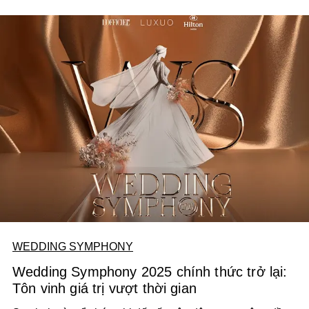
lập hai đơn vị chuyên về các hoạt động sự kiện, truyền
thông - Triple E và Noble Dakao, chị bước vào ngành
cưới với tâm thế của một storyteller đích thực: Kể chuyện
bằng thị giác, bằng ánh sáng, bằng âm thanh, bằng chất
liệu văn hóa và cả những điều “nhỏ nhoi” cần thiết- ở đó,
sự giản đơn chính là vẻ đẹp vượt thời gian.
WEDDING SYMPHONY
Wedding Symphony 2025 chính thức trở lại:
Tôn vinh giá trị vượt thời gian