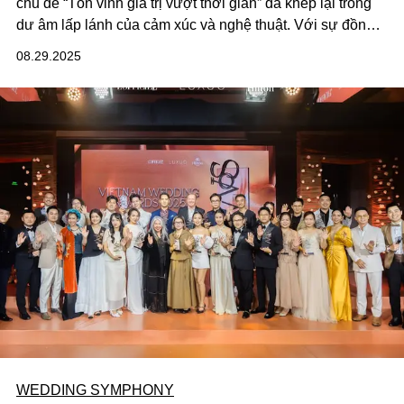
chủ đề “Tôn vinh giá trị vượt thời gian” đã khép lại trong
dư âm lấp lánh của cảm xúc và nghệ thuật. Với sự đồng
hành tổ chức của LUXUO và L’OFFICIEL Vietnam, dưới
08.29.2025
sự chỉ đạo nghệ thuật của Creative & Show Director Lê
Thùy Thảo Nguyên, sự kiện không chỉ đơn thuần là một
triển lãm cưới, mà còn mở ra một hành trình thăng hoa,
nơi mỗi đám cưới được hình dung như một kiệt tác độc
bản kết tinh từ bàn tay khéo léo của nghệ nhân, từ câu
chuyện tình yêu riêng biệt và từ những rung động chân
thành khó diễn tả thành lời.
WEDDING SYMPHONY