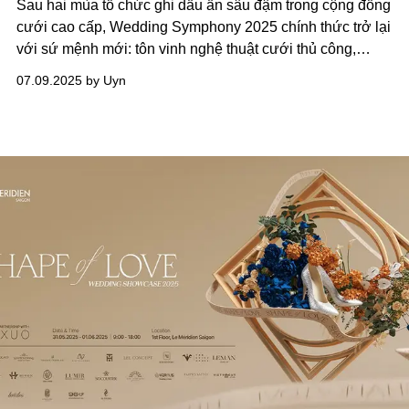
Sau hai mùa tổ chức ghi dấu ấn sâu đậm trong cộng đồng
cưới cao cấp, Wedding Symphony 2025 chính thức trở lại
với sứ mệnh mới: tôn vinh nghệ thuật cưới thủ công,
những bàn tay âm thầm đứng sau mỗi lễ cưới độc bản và
07.09.2025 by Uyn
khẳng định giá trị của những lễ cưới được cá nhân hóa
như một tuyên ngôn về bản sắc và tình yêu đích thực.