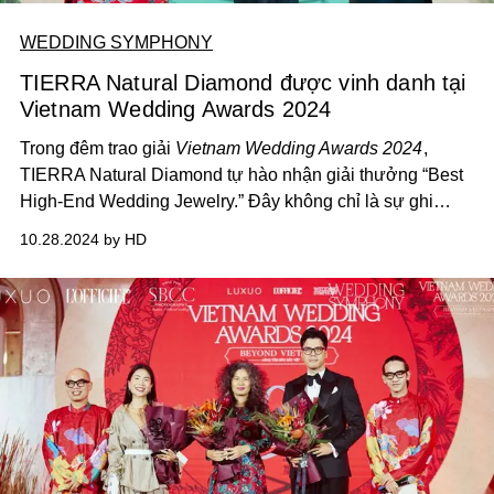
WEDDING SYMPHONY
TIERRA Natural Diamond được vinh danh tại
Vietnam Wedding Awards 2024
Trong đêm trao giải
Vietnam Wedding Awards 2024
,
TIERRA Natural Diamond tự hào nhận giải thưởng “Best
High-End Wedding Jewelry.” Đây không chỉ là sự ghi
nhận cho chất lượng và sự sáng tạo của thương hiệu mà
10.28.2024 by HD
còn là minh chứng cho những giá trị vượt trội
mà
TIERRA
đã và đang mang lại cho các cặp đôi tìm kiếm
sự hoàn hảo trong từng khoảnh khắc trọng đại.