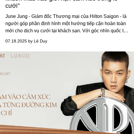
cưới”
June Jung - Giám đốc Thương mại của Hilton Saigon - là
người góp phần định hình một hướng tiếp cận hoàn toàn
mới cho dịch vụ cưới tại khách sạn. Với góc nhìn quốc tế
sắc sảo kết hợp sự am hiểu sâu sắc văn hóa bản địa, chị
07.18.2025 by Lê Duy
mang đến những lễ cưới trọn vẹn cảm xúc, khác biệt và
đậm dấu ấn cá nhân, khẳng định Hilton Saigon là đối tác
đồng hành tin cậy của các cặp đôi.