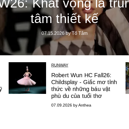
W26: Khát vọng là tru
tâm thiết kế
07.15.2026 by Tố Tâm
RUNWAY
Robert Wun HC Fall26:
Childsplay - Giấc mơ tỉnh
ỹ
thức về những báu vật
phù du của tuổi thơ
07.09.2026 by Anthea