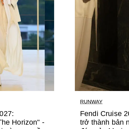
RUNWAY
027:
Fendi Cruise 2
The Horizon" -
trở thành bản n