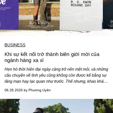
BUSINESS
Khi sự kết nối trở thành biên giới mới của
ngành hàng xa xỉ
Hẹn hò thời hiện đại ngày càng trở nên mệt mỏi, và những
câu chuyện về tình yêu cũng không còn được kể bằng sự
lãng mạn hay lạc quan như trước. Thế nhưng, khao khát
được kết nối giữa con người với nhau chưa bao giờ biến
06.28.2026 by Phương Uyên
mất. Và đó có thể là khoảng trống mà ngành hàng xa xỉ có
cơ hội lấp đầy.