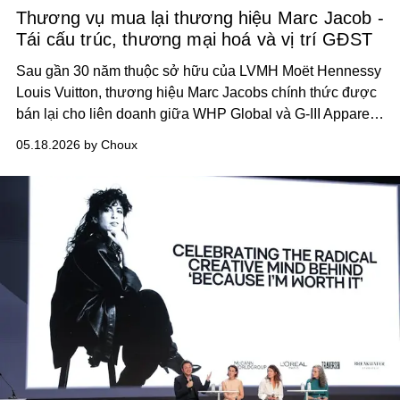
Thương vụ mua lại thương hiệu Marc Jacob -
Tái cấu trúc, thương mại hoá và vị trí GĐST
Sau gần 30 năm thuộc sở hữu của
LVMH Moët Hennessy
Louis Vuitton
, thương hiệu
Marc Jacobs
chính thức được
bán lại cho liên doanh giữa
WHP Global
và
G-III Apparel
Group
trong thương vụ được định giá khoảng 850–925
05.18.2026 by Choux
triệu USD.