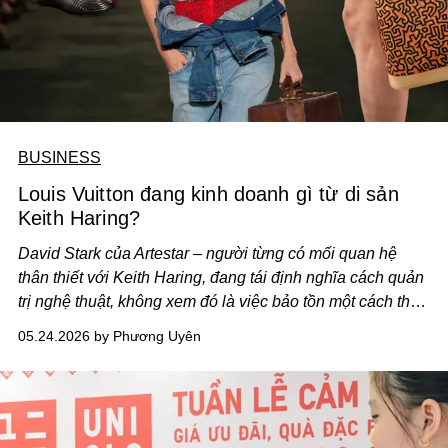
BUSINESS
Louis Vuitton đang kinh doanh gì từ di sản
Keith Haring?
David Stark của Artestar – người từng có mối quan hệ
thân thiết với Keith Haring, đang tái định nghĩa cách quản
trị nghệ thuật, không xem đó là việc bảo tồn một cách thụ
động, mà là quá trình gìn giữ văn hóa liên tục, để tiếng nói
05.24.2026 by Phương Uyên
của nghệ sĩ tiếp tục được vang vọng qua nhiều thế hệ.