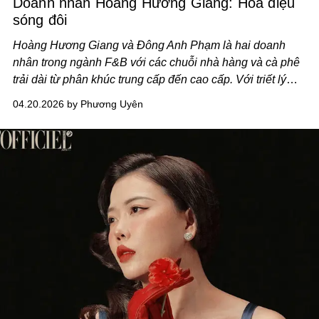
Doanh nhân Hoàng Hương Giang: Hòa điệu
sóng đôi
Hoàng Hương Giang và Đông Anh Phạm là hai doanh
nhân trong ngành F&B với các chuỗi nhà hàng và cà phê
trải dài từ phân khúc trung cấp đến cao cấp. Với triết lý
kinh doanh chậm và tập trung vào những giá trị bền vững,
04.20.2026 by Phương Uyên
họ mang câu chuyện văn hóa và nghệ thuật vào không
gian ẩm thực, tạo nên bối cảnh đa chiều hơn cho thị
trường F&B tại Việt Nam.