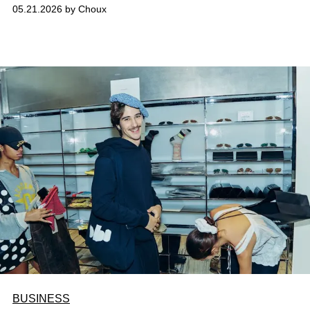
28/05/2026. Với thông điệp “Cảm Ơn Việt Nam - Luôn
05.21.2026 by Choux
Vẹn Tin Yêu”, chương trình thường niên không chỉ là dịp
để UNIQLO gửi lời tri ân sâu sắc đến hàng triệu khách
hàng thông qua các chương trình ưu đãi mua sắm cùng
quà tặng hấp dẫn, mà còn tiếp tục hiện thực hóa các cam
kết đóng góp dài hạn cho cộng đồng.
BUSINESS