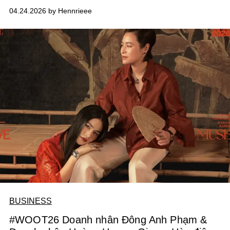
tương đương gần 2% lực lượng lao động. Đây không
04.24.2026 by Hennrieee
phải là một quyết định đơn lẻ, mà là chương mới nhất
trong chiến lược tái cấu trúc sâu rộng nhằm đưa “gã
khổng lồ” này trở lại quỹ đạo tăng trưởng sau nhiều quý
liên tiếp đối mặt với áp lực suy giảm.
BUSINESS
#WOOT26 Doanh nhân Đông Anh Phạm &