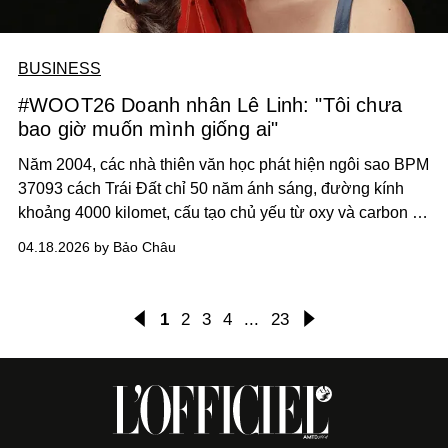
BUSINESS
#WOOT26 Doanh nhân Lê Linh: "Tôi chưa
bao giờ muốn mình giống ai"
Năm 2004, các nhà thiên văn học phát hiện ngôi sao BPM
37093 cách Trái Đất chỉ 50 năm ánh sáng, đường kính
khoảng 4000 kilomet, cấu tạo chủ yếu từ oxy và carbon đã
được kết tinh. Nói một cách đơn giản, BPM 37093 là một
04.18.2026 by Bảo Châu
viên kim cương khổng lồ lơ lửng giữa thinh không, và là
viên kim cương lớn nhất mà nhân loại có thể đo lường
trong phạm vi vũ trụ đã được khám phá.
1
2
3
4
...
23