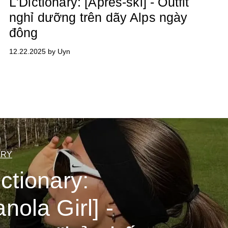
L'Dictionary: [Après-ski] - Outfit
nghỉ dưỡng trên dãy Alps ngày
đông
12.22.2025 by Uyn
ARY
ictionary:
nola Girl] -