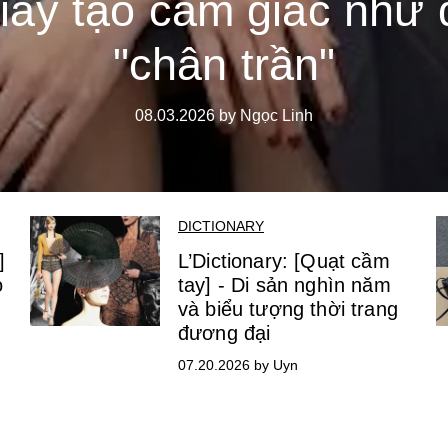
iày tạo cảm giác như 
"chân trần"
08.03.2026 by Ngọc Linh
DICTIONARY
]
L’Dictionary: [Quạt cầm
o
tay] - Di sản nghìn năm
và biểu tượng thời trang
đương đại
07.20.2026 by Uyn