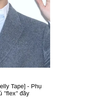
Nelly Tape] - Phụ
ú "flex" đầy