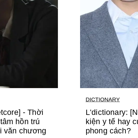
DICTIONARY
etcore] - Thời
L'dictionary: [
tâm hồn trú
kiện y tế hay c
ới văn chương
phong cách?