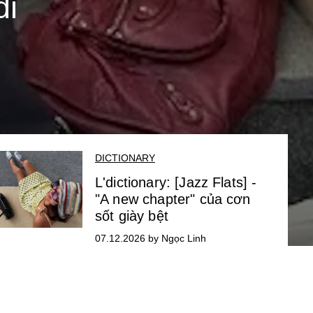
đi
DICTIONARY
L'dictionary: [Jazz Flats] -
"A new chapter" của cơn
sốt giày bệt
07.12.2026 by Ngọc Linh