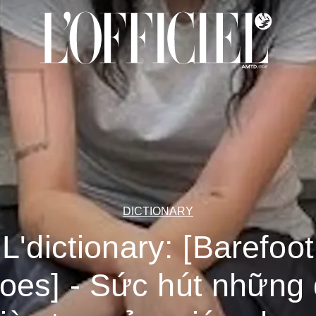
DICTIONARY
L'dictionary: [Barefoot
oes] - Sức hút những 