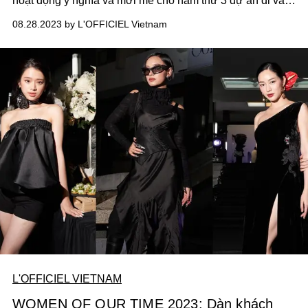
hoạt động ý nghĩa và mới mẻ cho năm thứ 3 dự án đi vào
hoạt động.
08.28.2023 by L'OFFICIEL Vietnam
L'OFFICIEL VIETNAM
WOMEN OF OUR TIME 2023: Dàn khách