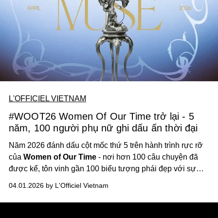
L'OFFICIEL VIETNAM
#WOOT26 Women Of Our Time trở lại - 5
năm, 100 người phụ nữ ghi dấu ấn thời đại
Năm 2026 đánh dấu cột mốc thứ 5 trên hành trình rực rỡ
của
Women of Our Time
- nơi hơn 100 câu chuyện đã
được kể, tôn vinh gần 100 biểu tượng phái đẹp với sự
đồng hành của hơn 500 tâm hồn nhiệt huyết. Tiếp nối sứ
04.01.2026 by L'Officiel Vietnam
mệnh lan tỏa những giá trị bền bỉ, L’OFFICIEL Vietnam
trân trọng giới thiệu
Women Of Our Time 2026
với chủ
đề
Innovative Muse.