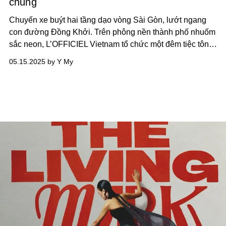
chúng
Chuyến xe buýt hai tầng dạo vòng Sài Gòn, lướt ngang
con đường Đồng Khởi. Trên phông nền thành phố nhuốm
sắc neon, L’OFFICIEL Vietnam tổ chức một đêm tiệc tôn
vinh tinh thần văn hoá đại chúng, quy tụ những người phụ
05.15.2025 by Y My
nữ biểu tượng - những người đã góp màu cho bức tranh
văn hoá đại chúng tại Việt Nam. Đó là quang cảnh đêm
tiệc Women of Our Time: The Living Mark.