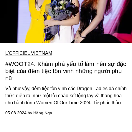
L'OFFICIEL VIETNAM
#WOOT24: Khám phá yếu tố làm nên sự đặc
biệt của đêm tiệc tôn vinh những người phụ
nữ
Và như vậy, đêm tiệc tôn vinh các Dragon Ladies đã chính
thức diễn ra, như một lời chào kết lộng lẫy và thăng hoa
cho hành trình Women Of Our Time 2024. Từ phác thảo
đến thành phẩm, cùng L’OFFICIEL Vietnam tìm hiểu về
05.08.2024 by Hằng Nga
hành trình sáng tạo nên những yếu tố đặc biệt.