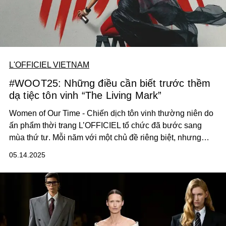
L'OFFICIEL VIETNAM
#WOOT25: Những điều cần biết trước thềm
dạ tiệc tôn vinh “The Living Mark”
Women of Our Time - Chiến dịch tôn vinh thường niên do
ấn phẩm thời trang L’OFFICIEL tổ chức đã bước sang
mùa thứ tư. Mỗi năm với một chủ đề riêng biệt, nhưng
chúng tôi luôn mong muốn lan tỏa sự sống động, sáng tạo
05.14.2025
cùng những tiếng nói không thể thay thế của người phụ
nữ trong nhiều lĩnh vực khác nhau. Đến với năm 2025 và
chủ đề “The Living Mark”, Women of Our Time sẽ đưa lên
bục vinh danh những người phụ nữ đang để lại dấu ấn
khó quên trong nền văn hóa đại chúng, trong ngành giải
trí, thời trang, làm đẹp và cả ngành nghệ thuật và hoạt