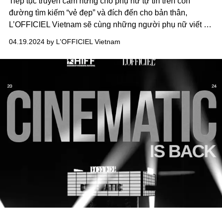
Tiếp tục truyền cảm hứng cho phụ nữ tự tin trên con
đường tìm kiếm “vẻ đẹp” và đích đến cho bản thân,
L’OFFICIEL Vietnam sẽ cùng những người phụ nữ viết lại
định nghĩa của “Dragon Ladies", rằng một người phụ nữ
04.19.2024 by L'OFFICIEL Vietnam
mạnh mẽ và độc lập vẫn có thể hiện diện dưới dáng hình
tinh tế, linh hoạt, và đầy nữ tính.