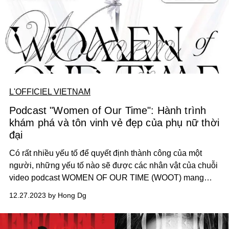
L'OFFICIEL VIETNAM
Podcast "Women of Our Time": Hành trình
khám phá và tôn vinh vẻ đẹp của phụ nữ thời
đại
Có rất nhiều yếu tố để quyết định thành công của một
người, những yếu tố nào sẽ được các nhân vật của chuỗi
video podcast WOMEN OF OUR TIME (WOOT) mang
đến? Serie nối tiếp dự án WOOT hứa hẹn khai mở những
12.27.2023 by Hong Dg
câu chuyện chưa từng kể của các nhân vật nữ về hành
trình tìm kiếm định nghĩa thành công và xây dựng thương
hiệu cá nhân.