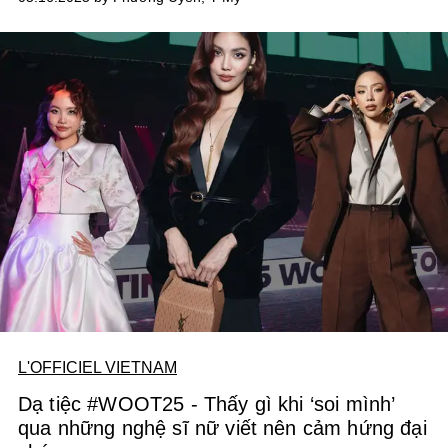
L’OFFICIEL điểm lại những chia sẻ đầy cảm xúc từ các
The Living Mark
– những người phụ nữ đang kiến tạo dấu
ấn sâu đậm lên văn hóa đương đại.
L'OFFICIEL VIETNAM
Dạ tiệc #WOOT25 - Thấy gì khi ‘soi mình’
qua những nghệ sĩ nữ viết nên cảm hứng đại