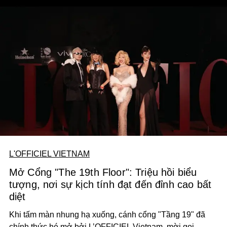
L'OFFICIEL VIETNAM
Mở Cổng "The 19th Floor": Triệu hồi biểu
tượng, nơi sự kịch tính đạt đến đỉnh cao bất
diệt
Khi tấm màn nhung hạ xuống, cánh cổng
"Tầng 19" đã
chính thức hé mở bởi L’OFFICIEL Vietnam, mời gọi