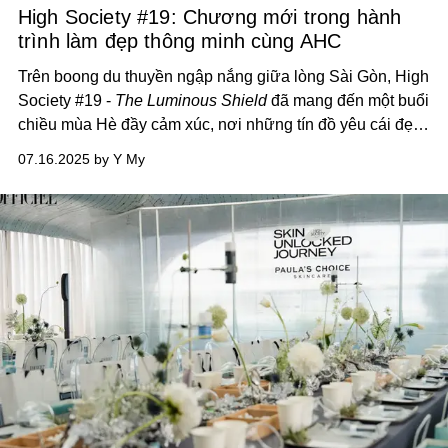
High Society #19: Chương mới trong hành
trình làm đẹp thông minh cùng AHC
Trên boong du thuyền ngập nắng giữa lòng Sài Gòn, High
Society #19 -
The Luminous Shield
đã mang đến một buổi
chiều mùa Hè đầy cảm xúc, nơi những tín đồ yêu cái đẹp
được kết nối, sẻ chia và cùng nhau lan tỏa thông điệp
07.16.2025 by Y My
chăm da thông minh.