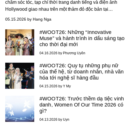
chăm sóc tóc, tạp chí thời trang danh tiếng và điện ảnh
Hollywood giao nhau trên một thảm đỏ độc bản tại
TP.HCM.
05.15.2026 by Hang Nga
#WOOT26: Những “Innovative
Muse” và hành trình in dấu sáng tạo
cho thời đại mới
04.16.2026 by Phương Uyên
#WOOT26: Quy tụ những phụ nữ
của thế hệ, từ doanh nhân, nhà văn
hóa tới nghệ sĩ hàng đầu
04.15.2026 by Y My
#WOOT26: Trước thềm dạ tiệc vinh
danh, Women Of Our Time 2026 có
gì?
04.13.2026 by Uyn