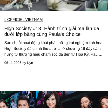
L'OFFICIEL VIETNAM
High Society #18: Hành trình giải mã làn da
dưới lớp băng cùng Paula's Choice
Sau chuỗi hoạt động khai phá những trải nghiệm tinh hoa,
High Society đã chính thức trở lại ở chương 18 đầy cảm
hứng từ thương hiệu chăm sóc da đến từ Hoa Kỳ, Paula’s
Choice, được tổ chức ngay giữa trung tâm quận 1,
06.11.2025 by Uyn
Smith's Kitchen and Bar.