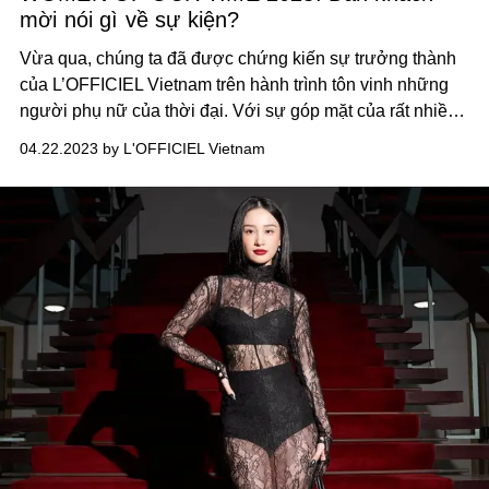
mời nói gì về sự kiện?
Vừa qua, chúng ta đã được chứng kiến sự trưởng thành
của L’OFFICIEL Vietnam trên hành trình tôn vinh những
người phụ nữ của thời đại. Với sự góp mặt của rất nhiều
cái tên danh tiếng, hãy cùng lắng nghe những chia sẻ của
04.22.2023 by L'OFFICIEL Vietnam
họ khi đến với một sự kiện vô cùng ý nghĩa.