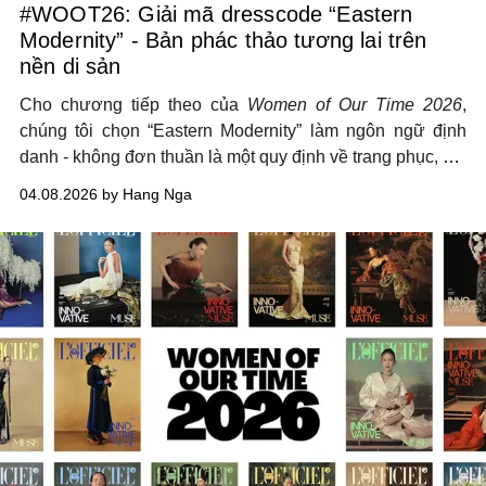
#WOOT26: Giải mã dresscode “Eastern
Modernity” - Bản phác thảo tương lai trên
nền di sản
Cho chương tiếp theo của
Women of Our Time 2026
,
chúng tôi chọn
“Eastern Modernity”
làm ngôn ngữ định
danh
-
không đơn thuần là một quy định về
trang phục
, mà
là sự phản chiếu của một thế hệ phụ nữ mới: những
04.08.2026 by Hang Nga
“
Innovative Muses
”
, những người mang trong mình niềm
tự hào về cội nguồn nhưng
tầm nhìn
luôn hướng về
những đường chân trời mới.