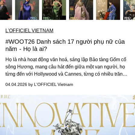
L'OFFICIEL VIETNAM
#WOOT26 Danh sách 17 người phụ nữ của
năm - Họ là ai?
Họ là nhà hoạt động văn hoá, sáng lập Bảo tàng Gốm cổ
sông Hương, mang câu hát đến giữa một vạn người, họ
từng đến với Hollywood và Cannes, từng có nhiều trăn
trở vì môi trường, bình thường mà phi thường, rực rỡ,...
04.04.2026 by L'OFFICIEL Vietnam
và họ là những người phụ nữ của thời đại chúng ta.