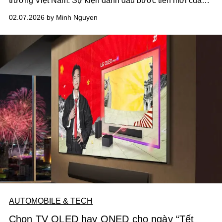
trường Việt Nam. Sự kiện đánh dấu bước tiến mới của
realme trong hành trình mang những trải nghiệm công
02.07.2026 by Minh Nguyen
nghệ cao cấp đến gần hơn với người dùng trẻ.
AUTOMOBILE & TECH
Chọn TV OLED hay QNED cho ngày “Tết