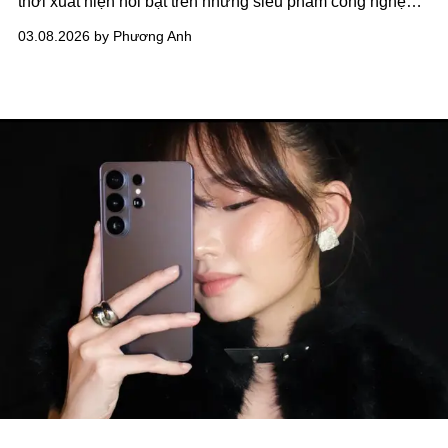
thời xuất hiện nổi bật trên những siêu phẩm công nghệ
như Galaxy S26 series. Đây không đơn thuần là xu
03.08.2026 by Phương Anh
hướng mà còn là tuyên ngôn mạnh mẽ của cảm xúc và cá
tính trong dịp 8/3 năm nay.