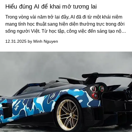
Hiểu đúng AI để khai mở tương lai
Trong vòng vài năm trở lại đây, AI đã đi từ một khái niệm
mang tính học thuật sang hiện diện thường trực trong đời
sống người Việt. Từ học tập, công việc đến sáng tạo nội
dung và giải trí, AI xuất hiện ngày càng nhiều, nhưng đi
12.31.2025 by Minh Nguyen
kèm với đó là một thực tế đáng chú ý: xã hội đang tiếp cận
AI với rất nhiều cách hiểu khác nhau.