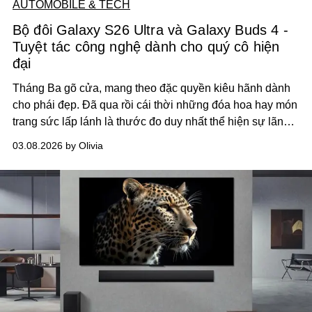
AUTOMOBILE & TECH
Bộ đôi Galaxy S26 Ultra và Galaxy Buds 4 -
Tuyệt tác công nghệ dành cho quý cô hiện
đại
Tháng Ba gõ cửa, mang theo đặc quyền kiêu hãnh dành
cho phái đẹp. Đã qua rồi cái thời những đóa hoa hay món
trang sức lấp lánh là thước đo duy nhất thể hiện sự lãng
mạn và yêu thương. Với một quý cô thấu hiểu bản thân và
03.08.2026 by Olivia
làm chủ cuộc sống, món quà hoàn hảo nhất phải là sự
giao thoa giữa tính nữ nguyên bản và nhịp thở của thời
đại.