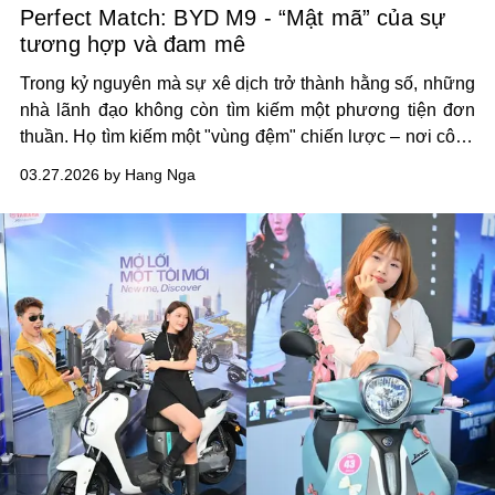
Perfect Match: BYD M9 - “Mật mã” của sự
tương hợp và đam mê
Trong kỷ nguyên mà sự xê dịch trở thành hằng số, những
nhà lãnh đạo không còn tìm kiếm một phương tiện đơn
thuần. Họ tìm kiếm một "vùng đệm" chiến lược – nơi công
nghệ hiện đại giao thoa cùng chiều sâu tâm hồn để tái tạo
03.27.2026 by Hang Nga
năng lượng trên mỗi dặm hành trình.