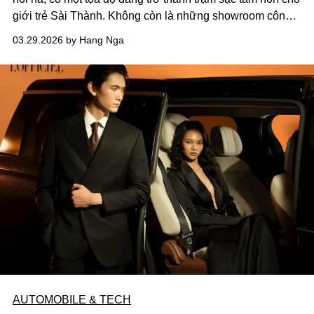
giới trẻ Sài Thành. Không còn là những showroom công
nghệ khô khan, Another Saigon by LG (ASG) sau 3 năm
03.29.2026 by Hang Nga
vận hành đã khẳng định vị thế của một "lifestyle hub" thực
thụ, nơi công nghệ thấu cảm đan xen vào từng hơi thở
của đời sống đương đại.
AUTOMOBILE & TECH