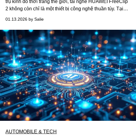
trụ kinh đô thời trang thế giới, tai nghe HUAWEI FreeClip
2 không còn chỉ là một thiết bị công nghệ thuần túy. Tại
đây, tai nghe được “diện” như một món phụ kiện thời
01.13.2026 by Salie
trang, khẳng định cá tính và phong cách sống của thế hệ
trẻ đương đại.
AUTOMOBILE & TECH