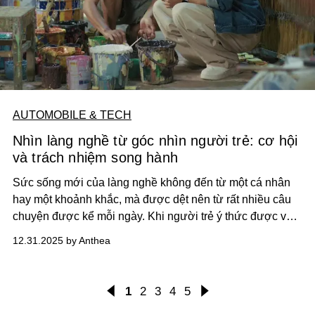
AUTOMOBILE & TECH
Nhìn làng nghề từ góc nhìn người trẻ: cơ hội
và trách nhiệm song hành
Sức sống mới của làng nghề không đến từ một cá nhân
hay một khoảnh khắc, mà được dệt nên từ rất nhiều câu
chuyện được kể mỗi ngày. Khi người trẻ ý thức được vai
trò của mình trong việc kể và lan tỏa những giá trị ấy, làng
12.31.2025 by Anthea
nghề không còn đứng ngoài dòng chảy của thời đại, mà
trở thành một phần sống động trong bức tranh văn hóa
đang tiếp tục được viết tiếp.
1
2
3
4
5