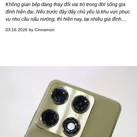
Không gian bếp đang thay đổi vai trò trong đời sống gia
đình hiện đại. Nếu trước đây đây chủ yếu là khu vực phục
vụ nhu cầu nấu nướng, thì hiện nay, tại nhiều gia đình
Việt, bếp dần trở thành nơi kết nối sinh hoạt, phản ánh
03.16.2026 by Cinnamon
phong cách sống và gu thẩm mỹ của gia chủ. Sự thay đổi
này kéo theo nhu cầu nâng cấp các thiết bị gia dụng theo
hướng vừa đáp ứng công năng, vừa mang lại trải nghiệm
tiện nghi và hài hòa với thiết kế nội thất.