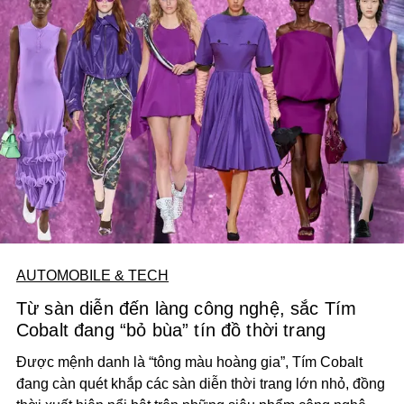
AUTOMOBILE & TECH
Từ sàn diễn đến làng công nghệ, sắc Tím
Cobalt đang “bỏ bùa” tín đồ thời trang
Được mệnh danh là “tông màu hoàng gia”, Tím Cobalt
đang càn quét khắp các sàn diễn thời trang lớn nhỏ, đồng