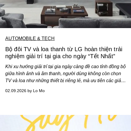
AUTOMOBILE & TECH
Bộ đôi TV và loa thanh từ LG hoàn thiện trải
nghiệm giải trí tại gia cho ngày “Tết Nhất”
Khi xu hướng giải trí tại gia ngày càng đề cao tính đồng bộ
giữa hình ảnh và âm thanh, người dùng không còn chọn
TV và loa như những thiết bị riêng lẻ, mà ưu tiên các giải
pháp được thiết kế để hoạt động cùng nhau. Theo đó, mỗi
02.09.2026 by Lo Mo
dòng TV cần đi kèm một loa thanh phù hợp về cả thiết kế
lẫn khả năng tái tạo âm thanh. Nắm bắt xu hướng này, LG
giới thiệu giải pháp giải trí đồng bộ, trong đó TV và loa
thanh được phát triển như một cặp tương thích, vận hành
thống nhất theo định hướng “One Experience”.