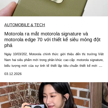
AUTOMOBILE & TECH
Motorola ra mắt motorola signature và
motorola edge 70 với thiết kế siêu mỏng đột
phá
Ngày 10/03/202,
Motorola chính thức giới thiệu đến thị trường Việt
Nam hai siêu phẩm mới trong phân khúc cao cấp:
m
otorola signature
,
biểu tượng mới của sự tinh tế thiết lập tiêu chuẩn thiết kế mới của
Motorola, và
m
otorola edge 70
, chiếc smartphone siêu mỏng mang
03.12.2026
đậm dấu ấn hiện đại và bền bỉ cho nhịp sống năng động. Sự xuất hiện
của bộ đôi này đánh dấu bước tiến quan trọng trong hành trình nâng
tầm thiết kế và sáng
tạo
của Motorola.