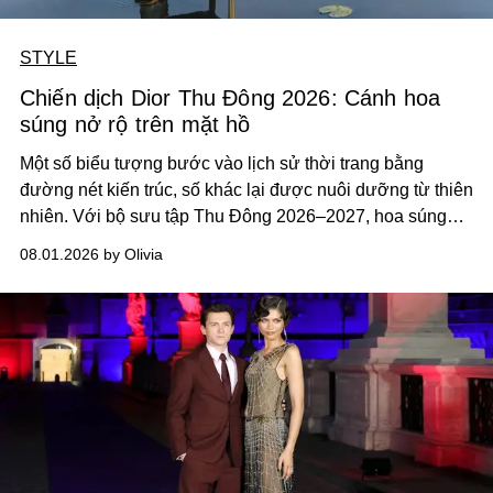
STYLE
Chiến dịch Dior Thu Đông 2026: Cánh hoa
súng nở rộ trên mặt hồ
Một số biểu tượng bước vào lịch sử thời trang bằng
đường nét kiến trúc, số khác lại được nuôi dưỡng từ thiên
nhiên. Với bộ sưu tập Thu Đông 2026–2027, hoa súng
xuất hiện như một mô típ xuyên suốt, đưa cánh hoa mong
08.01.2026 by Olivia
manh trên mặt hồ yên tĩnh trở thành một phần trong ngôn
ngữ sáng tạo mới của Dior.