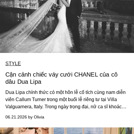
STYLE
Cận cảnh chiếc váy cưới CHANEL của cô
dâu Dua Lipa
Dua Lipa chính thức có một hôn lễ cổ tích cùng nam diễn
viên Callum Turner trong một buổi lễ riêng tư tại Villa
Valguarnera, Italy. Trong ngày trọng đại, nữ ca sĩ khoác
lên mình chiếc váy cưới Haute Couture đầu tiên của
06.21.2026 by Olivia
CHANEL do Matthieu Blazy thiết kế, biến cô thành
"CHANEL bride" đầu tiên của kỷ nguyên mới.