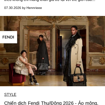
Runway, mà còn tiếp tục khẳng định một chân lý quen
07.30.2026 by Hennrieee
thuộc: phong cách của Miranda Priestly chưa bao giờ cần
chạy theo xu hướng.
STYLE
Chiến dịch Fendi Thu/Đông 2026 - Ảo mộng,