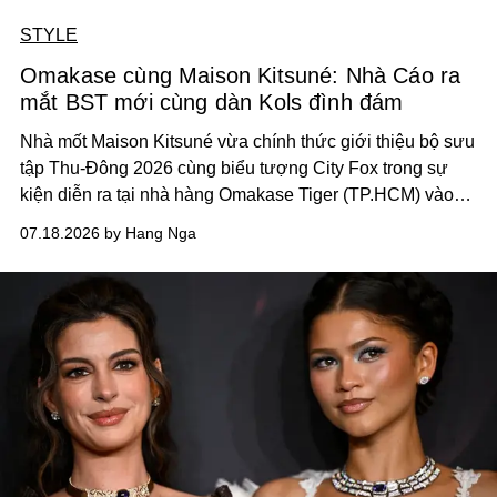
STYLE
Omakase cùng Maison Kitsuné: Nhà Cáo ra
mắt BST mới cùng dàn Kols đình đám
Nhà mốt
Maison Kitsuné vừa chính thức giới thiệu bộ sưu
tập Thu-Đông 2026 cùng biểu tượng City Fox trong sự
kiện diễn ra tại nhà hàng Omakase Tiger (TP.HCM) vào
ngày 13/7 vừa qua, với sự góp mặt của nhiều nghệ sĩ,
07.18.2026 by Hang Nga
fashionista đình đám như Quỳnh Anh Shyn, Nam Phùng,
Quang Hùng MasterD, Thái Lê Minh Hiếu, JSOL…