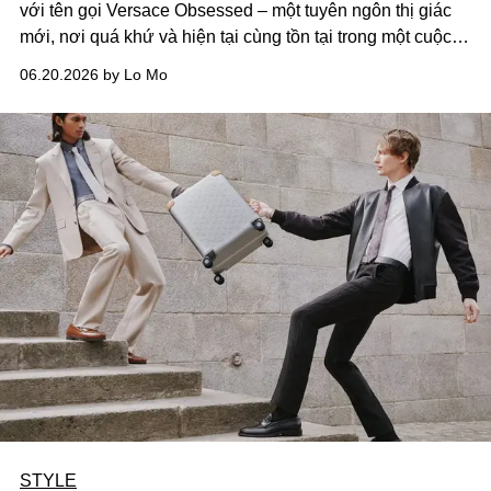
với tên gọi
Versace Obsessed
– một tuyên ngôn thị giác
mới, nơi quá khứ và hiện tại cùng tồn tại trong một cuộc
đối thoại giàu cảm xúc. Giữa những hình ảnh từng định
06.20.2026 by Lo Mo
hình bản sắc nhà mốt và một thế hệ mới tiếp tục bị cuốn
vào sức hút ấy, Versace một lần nữa khẳng định khả năng
tạo nên khao khát vượt thời gian trong thế giới thời trang
đương đại.
STYLE