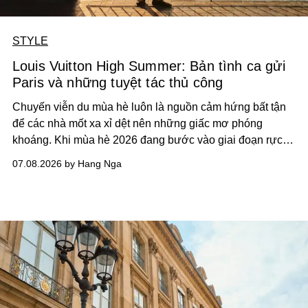
STYLE
Louis Vuitton High Summer: Bản tình ca gửi
Paris và những tuyệt tác thủ công
Chuyến viễn du mùa hè luôn là nguồn cảm hứng bất tận
để các nhà mốt xa xỉ dệt nên những giấc mơ phóng
khoáng. Khi mùa hè 2026 đang bước vào giai đoạn rực
rỡ nhất, Louis Vuitton đã chính thức ra mắt bộ sưu tập
07.08.2026 by Hang Nga
capsule mang tên High Summer, gói gọn tinh thần của
những kỳ nghỉ bất tận, niềm vui sống và sự tự do tự tại.
Đây là một tủ đồ Ready-to-wear nhẹ nhàng, thanh lịch
nhưng đầy tinh tế, mang lại cảm giác diện đồ vô lo nghĩ,
nơi một quý cô có thể tự tin sải bước từ sân tennis, thong
thả dạo biển cho đến những buổi tiệc cocktail sôi động
cùng bạn bè.