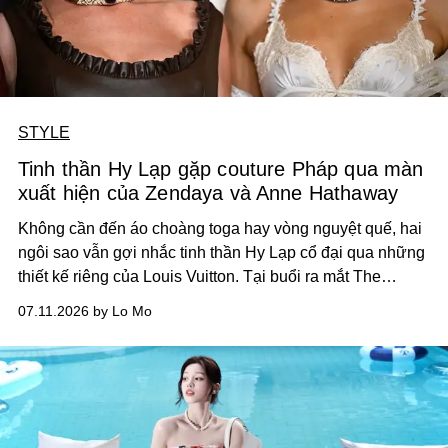
STYLE
Tinh thần Hy Lạp gặp couture Pháp qua màn
xuất hiện của Zendaya và Anne Hathaway
Không cần đến áo choàng toga hay vòng nguyệt quế, hai
ngôi sao vẫn gợi nhắc tinh thần Hy Lạp cổ đại qua những
thiết kế riêng của Louis Vuitton. Tại buổi ra mắt The
Odyssey, thời trang trở thành một phần của câu chuyện,
07.11.2026 by Lo Mo
nơi những nếp gấp, đường cắt và chất liệu kể lại sử thi
bằng ngôn ngữ couture.