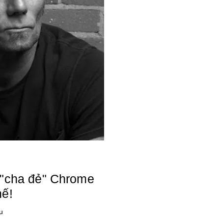
 "cha đẻ" Chrome
hế!
u