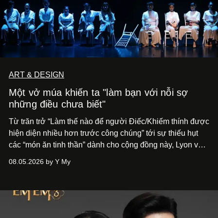
ART & DESIGN
Một vở múa khiến ta "làm bạn với nỗi sợ
những điều chưa biết"
Từ trăn trở “Làm thế nào để người Điếc/Khiếm thính được
hiện diện nhiều hơn trước công chúng” tới
sự thiếu hụt
các “món ăn tinh thần” dành cho cộng đồng này, Lyon và
Phương đã quyết tâm biến ý tưởng công diễn một tác
08.05.2026 by Y My
phẩm múa đương đại thành hiện thực, mang tên Lắng
Nghe Điểm Chạm.