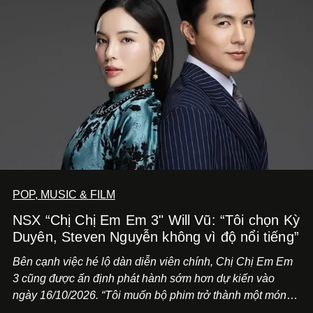
POP, MUSIC & FILM
NSX “Chị Chị Em Em 3" Will Vũ: “Tôi chọn Kỳ
Duyên, Steven Nguyễn không vì độ nổi tiếng”
Bên cạnh việc hé lộ dàn diễn viên chính,
Chị Chị Em Em
3
cũng được ấn định phát hành sớm hơn dự kiến vào
ngày 16/10/2026. “Tôi muốn bộ phim trở thành một món
quà, đồng thời thể hiện sự trân trọng và tôn vinh phụ nữ