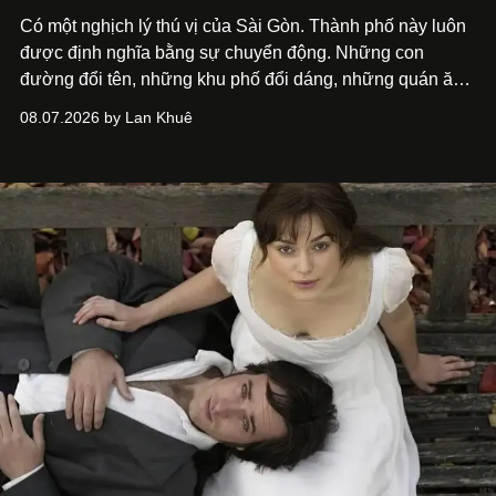
Có một nghịch lý thú vị của Sài Gòn. Thành phố này luôn
được định nghĩa bằng sự chuyển động. Những con
đường đổi tên, những khu phố đổi dáng, những quán ăn
mở ra rồi biến mất chỉ sau vài mùa mưa. Người ta luôn
08.07.2026 by Lan Khuê
nói về cái mới, về xu hướng tiếp theo, về những điều
đáng để trải nghiệm trước khi chúng trở nên lỗi thời.