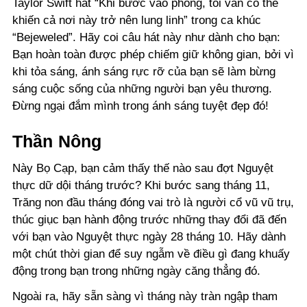
Taylor Swift hát “Khi bước vào phòng, tôi vẫn có thể
khiến cả nơi này trở nên lung linh” trong ca khúc
“Bejeweled”. Hãy coi câu hát này như dành cho bạn:
Bạn hoàn toàn được phép chiếm giữ không gian, bởi vì
khi tỏa sáng, ánh sáng rực rỡ của bạn sẽ làm bừng
sáng cuộc sống của những người bạn yêu thương.
Đừng ngại đắm mình trong ánh sáng tuyệt đẹp đó!
Thần Nông
Này Bọ Cạp, bạn cảm thấy thế nào sau đợt Nguyệt
thực dữ dội tháng trước? Khi bước sang tháng 11,
Trăng non đầu tháng đóng vai trò là người cổ vũ vũ trụ,
thúc giục bạn hành động trước những thay đổi đã đến
với bạn vào Nguyệt thực ngày 28 tháng 10. Hãy dành
một chút thời gian để suy ngẫm về điều gì đang khuấy
động trong bạn trong những ngày căng thẳng đó.
Ngoài ra, hãy sẵn sàng vì tháng này tràn ngập tham