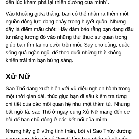
đến lúc khám phá lại thiên đường của mình”.
Vào khoảng giữa tháng, bạn có thể nhận ra thêm một
nguồn động lực đang chảy trong huyết quản. Nhưng
đây là điểm mấu chốt: Hãy đảm bảo rằng bạn đang đầu
tư năng lượng đó vào những thứ thực sự quan trọng
giúp bạn tìm lại nụ cười trên môi. Suy cho cùng, cuộc
sống quá ngắn ngủi để theo đuổi những thứ không
khiến trái tim bạn bừng sáng.
Xử Nữ
Sao Thổ đang xuất hiện với vũ điệu nghịch hành trong
một thời gian dài, thúc giục bạn đi sâu kiểm tra từng
chi tiết của các mối quan hệ như một thám tử. Nhưng
bất ngờ là, sao Thổ ở ngay cung Xử Nữ mang đến cơ
hội để bạn chủ động ở các kết nối của mình.
Nhưng hãy giữ vững tinh thần, bởi vì Sao Thủy dường
như mang đến vài cú “twist” làm bạn phẫn nộ về việc