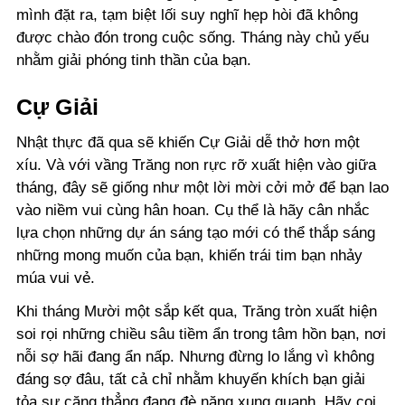
mình đặt ra, tạm biệt lối suy nghĩ hẹp hòi đã không
được chào đón trong cuộc sống. Tháng này chủ yếu
nhằm giải phóng tinh thần của bạn.
Cự Giải
Nhật thực đã qua sẽ khiến Cự Giải dễ thở hơn một
xíu. Và với vầng Trăng non rực rỡ xuất hiện vào giữa
tháng, đây sẽ giống như một lời mời cởi mở để bạn lao
vào niềm vui cùng hân hoan. Cụ thể là hãy cân nhắc
lựa chọn những dự án sáng tạo mới có thể thắp sáng
những mong muốn của bạn, khiến trái tim bạn nhảy
múa vui vẻ.
Khi tháng Mười một sắp kết qua, Trăng tròn xuất hiện
soi rọi những chiều sâu tiềm ẩn trong tâm hồn bạn, nơi
nỗi sợ hãi đang ẩn nấp. Nhưng đừng lo lắng vì không
đáng sợ đâu, tất cả chỉ nhằm khuyến khích bạn giải
tỏa sự căng thẳng đang đè nặng xung quanh. Hãy coi