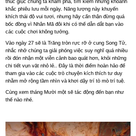
thúc giục chúng ta khám phá, tìm kiếm những khoảnh
khắc phiêu lưu mỗi ngày. Năng lượng này khuyến
khích thái độ vui tươi, nhưng hãy cẩn thận đừng quá
bốc đồng vì Nhân Mã đôi khi có thể dẫn dắt bạn vào
các cuộc chơi không tưởng.
Vào ngày 27 sẽ là Trăng tròn rực rỡ ở cung Song Tử,
nhắc nhở chúng ta giải phóng việc suy nghĩ quá nhiều
rồi đón nhận một viễn cảnh bao quát hơn, khỏi những
chi tiết vụn vặt nhỏ lẻ.. Đây là thời điểm hoàn hảo để
tham gia vào các cuộc trò chuyện kích thích tư duy
nhằm mở rộng tầm nhìn và khơi dậy trí tò mò trí tuệ.
Cùng xem tháng Mười một sẽ tác động đến bạn như
thế nào nhé.