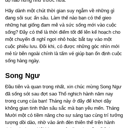
độ hào hứng như trước nữa.
Hãy dành một chút thời gian suy ngẫm về những gì
đang sôi sục ẩn sâu. Làm thế nào bạn có thể gieo
những hạt giống đam mê và sức sống mới vào cuộc
sống? Đây có thể là thời điểm tốt để lên kế hoạch cho
một chuyến đi nghỉ ngơi nhỏ hoặc bắt tay vào một
cuộc phiêu lưu. Đôi khi, có được những góc nhìn mới
mẻ từ bên ngoài chính là tấm vé giúp bạn ổn định cuộc
sống hàng ngày.
Song Ngư
Đầu tiên và quan trọng nhất, xin chúc mừng Song Ngư
đã sống sót sau đợt sao Thổ nghịch hành năm nay
trong cung của bạn! Tháng này ở đây để khơi dậy
không gian tinh thần sâu sắc mà bạn yêu mến. Tháng
Mười một có tiềm năng cho sự sáng tạo cùng trí tưởng
tượng dồi dào, nhờ vào ánh đèn thiên thể trên hành