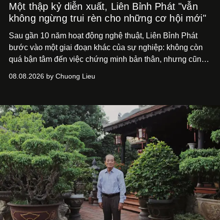
Một thập kỷ diễn xuất, Liên Bỉnh Phát "vẫn
không ngừng trui rèn cho những cơ hội mới"
Sau gần 10 năm hoạt động nghệ thuật, Liên Bỉnh Phát
bước vào một giai đoạn khác của sự nghiệp: không còn
quá bận tâm đến việc chứng minh bản thân, nhưng cũng
chưa bao giờ thôi khao khát được làm nghề. Từ hai bộ
08.08.2026 by Chuong Lieu
phim điện ảnh trong nửa đầu 2026 đến hành trình trở lại
với
Running Man Vietnam
, nam diễn viên nhìn công việc
bằng một tâm thế điềm tĩnh hơn. Anh tiếp tục học hỏi, trau
dồi và chờ đợi những vai diễn đủ sức đưa mình đến
những vùng đất mới. Ở tuổi ngoài 30, điều anh theo đuổi
không phải những đích đến quá lớn, mà là khả năng luôn
tiến về phía trước.