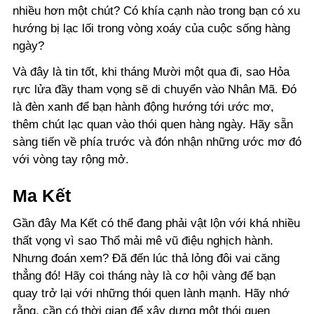
nhiều hơn một chút? Có khía cạnh nào trong bạn có xu
hướng bị lạc lối trong vòng xoáy của cuộc sống hàng
ngày?
Và đây là tin tốt, khi tháng Mười một qua đi, sao Hỏa
rực lửa đầy tham vọng sẽ di chuyển vào Nhân Mã. Đó
là đèn xanh để bạn hành động hướng tới ước mơ,
thêm chút lạc quan vào thói quen hàng ngày. Hãy sẵn
sàng tiến về phía trước và đón nhận những ước mơ đó
với vòng tay rộng mở.
Ma Kết
Gần đây Ma Kết có thể đang phải vật lộn với khá nhiều
thất vọng vì sao Thổ mải mê vũ điệu nghịch hành.
Nhưng đoán xem? Đã đến lúc thả lỏng đôi vai căng
thẳng đó! Hãy coi tháng này là cơ hội vàng để bạn
quay trở lại với những thói quen lành mạnh. Hãy nhớ
rằng, cần có thời gian để xây dựng một thói quen