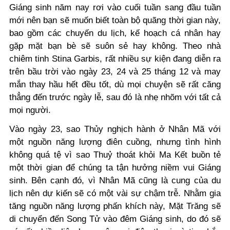
Giáng sinh năm nay rơi vào cuối tuần sang đầu tuần
mới nên bạn sẽ muốn biết toàn bộ quãng thời gian này,
bao gồm các chuyến du lịch, kế hoạch cá nhân hay
gặp mặt bạn bè sẽ suôn sẻ hay không.
Theo nhà
chiêm tinh Stina Garbis, rất nhiều sự kiện đang diễn ra
trên bầu trời vào ngày 23, 24 và 25 tháng 12 và may
mắn thay hầu hết đều tốt, dù mọi chuyện sẽ rất căng
thẳng đến trước ngày lễ, sau đó là nhẹ nhõm với tất cả
mọi người.
Vào ngày 23, sao Thủy nghịch hành ở Nhân Mã với
một nguồn năng lượng điên cuồng, nhưng tình hình
không quá tệ vì sao Thuỷ thoát khỏi Ma Kết buồn tẻ
một thời gian để chúng ta tận hưởng niềm vui Giáng
sinh. Bên cạnh đó, vì Nhân Mã cũng là cung của du
lịch nên dự kiến sẽ có một vài sự chậm trễ. Nhằm gia
tăng nguồn năng lượng phấn khích này, Mặt Trăng sẽ
di chuyển đến Song Tử vào đêm Giáng sinh, do đó sẽ