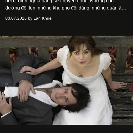
được định nghĩa bằng sự chuyển động. Những con
đường đổi tên, những khu phố đổi dáng, những quán ăn
mở ra rồi biến mất chỉ sau vài mùa mưa. Người ta luôn
08.07.2026 by Lan Khuê
nói về cái mới, về xu hướng tiếp theo, về những điều
đáng để trải nghiệm trước khi chúng trở nên lỗi thời.