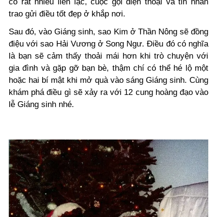
có rất nhiều liên lạc, cuộc gọi điện thoại và tin nhắn
trao gửi điều tốt đẹp ở khắp nơi.
Sau đó, vào Giáng sinh, sao Kim ở Thần Nông sẽ đồng
điệu với sao Hải Vương ở Song Ngư. Điều đó có nghĩa
là bạn sẽ cảm thấy thoải mái hơn khi trò chuyện với
gia đình và gặp gỡ bạn bè, thậm chí có thể hé lộ một
hoặc hai bí mật khi mở quà vào sáng Giáng sinh. Cùng
khám phá điều gì sẽ xảy ra với 12 cung hoàng đạo vào
lễ Giáng sinh nhé.