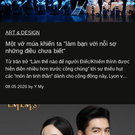
ART & DESIGN
Một vở múa khiến ta "làm bạn với nỗi sợ
những điều chưa biết"
Từ trăn trở “Làm thế nào để người Điếc/Khiếm thính được
hiện diện nhiều hơn trước công chúng” tới
sự thiếu hụt
các “món ăn tinh thần” dành cho cộng đồng này, Lyon và
Phương đã quyết tâm biến ý tưởng công diễn một tác
08.05.2026 by Y My
phẩm múa đương đại thành hiện thực, mang tên Lắng
Nghe Điểm Chạm.