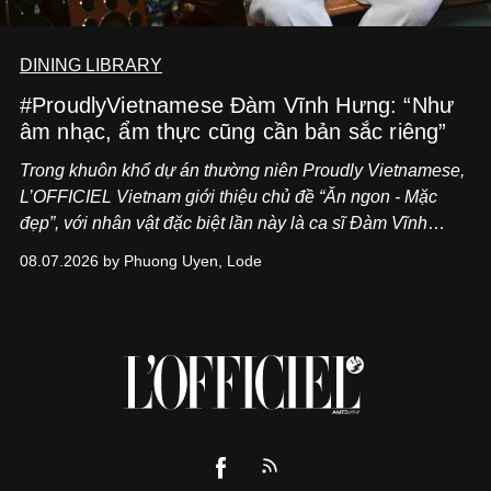
DINING LIBRARY
#ProudlyVietnamese Đàm Vĩnh Hưng: “Như
âm nhạc, ẩm thực cũng cần bản sắc riêng”
Trong khuôn khổ dự án thường niên Proudly Vietnamese,
L’OFFICIEL Vietnam giới thiệu chủ đề “Ăn ngon - Mặc
đẹp”, với nhân vật đặc biệt lần này là ca sĩ Đàm Vĩnh
Hưng. Đầu năm 2026, anh chính thức khai trương Tiệm
08.07.2026 by Phuong Uyen, Lode
Cà Phê Cà Pháo mang dấu ấn Indochine hoài niệm, thu
hút nhiều thực khách ghé thăm.