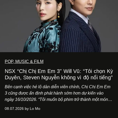
POP, MUSIC & FILM
NSX “Chị Chị Em Em 3" Will Vũ: “Tôi chọn Kỳ
Duyên, Steven Nguyễn không vì độ nổi tiếng”
Bên cạnh việc hé lộ dàn diễn viên chính,
Chị Chị Em Em
3
cũng được ấn định phát hành sớm hơn dự kiến vào
ngày 16/10/2026. “Tôi muốn bộ phim trở thành một món
quà, đồng thời thể hiện sự trân trọng và tôn vinh phụ nữ
08.07.2026 by Lo Mo
Việt Nam”, NSX Will Vũ cho biết.