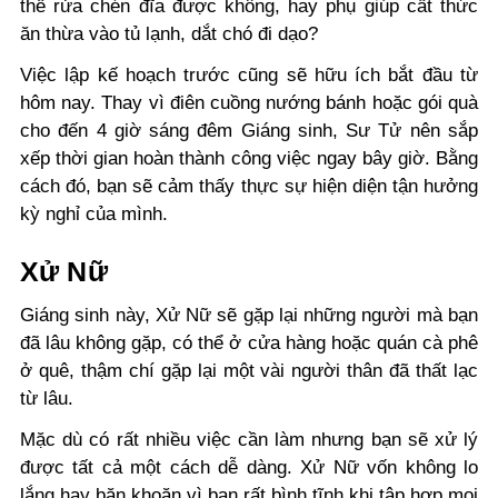
thể rửa chén đĩa được không, hay phụ giúp cất thức
ăn thừa vào tủ lạnh, dắt chó đi dạo?
Việc lập kế hoạch trước cũng sẽ hữu ích bắt đầu từ
hôm nay. Thay vì điên cuồng nướng bánh hoặc gói quà
cho đến 4 giờ sáng đêm Giáng sinh, Sư Tử nên sắp
xếp thời gian hoàn thành công việc ngay bây giờ. Bằng
cách đó, bạn sẽ cảm thấy thực sự hiện diện tận hưởng
kỳ nghỉ của mình.
Xử Nữ
Giáng sinh này, Xử Nữ sẽ gặp lại những người mà bạn
đã lâu không gặp, có thể ở cửa hàng hoặc quán cà phê
ở quê, thậm chí gặp lại một vài người thân đã thất lạc
từ lâu.
Mặc dù có rất nhiều việc cần làm nhưng bạn sẽ xử lý
được tất cả một cách dễ dàng. Xử Nữ vốn không lo
lắng hay băn khoăn vì bạn rất bình tĩnh khi tập hợp mọi