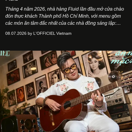
Tháng 4 năm 2026, nhà hàng Fluid lần đầu mở cửa chào
đón thực khách Thành phố Hồ Chí Minh, với menu gồm
các món ăn tâm đắc nhất của các nhà đồng sáng lập:
Giám đốc sáng tạo Ben Phạm và chef Thạch Tạ. Những
08.07.2026 by L'OFFICIEL Vietnam
món ăn đa dạng từ Á đến Âu nhanh chóng được yêu thích
nhờ cảm giác ngon miệng, thoải mái và cả khả năng
mang đến niềm vui cho thực khách.