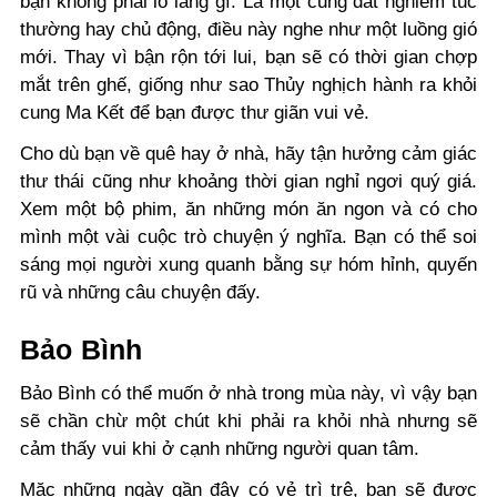
bạn không phải lo lắng gì. Là một cung đất nghiêm túc
thường hay chủ động, điều này nghe như một luồng gió
mới. Thay vì bận rộn tới lui, bạn sẽ có thời gian chợp
mắt trên ghế, giống như sao Thủy nghịch hành ra khỏi
cung Ma Kết để bạn được thư giãn vui vẻ.
Cho dù bạn về quê hay ở nhà, hãy tận hưởng cảm giác
thư thái cũng như khoảng thời gian nghỉ ngơi quý giá.
Xem một bộ phim, ăn những món ăn ngon và có cho
mình một vài cuộc trò chuyện ý nghĩa. Bạn có thể soi
sáng mọi người xung quanh bằng sự hóm hỉnh, quyến
rũ và những câu chuyện đấy.
Bảo Bình
Bảo Bình có thể muốn ở nhà trong mùa này, vì vậy bạn
sẽ chần chừ một chút khi phải ra khỏi nhà nhưng sẽ
cảm thấy vui khi ở cạnh những người quan tâm.
Mặc những ngày gần đây có vẻ trì trệ, bạn sẽ được