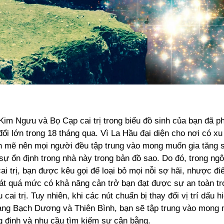
im Ngưu và Bọ Cạp cai trị trong biểu đồ sinh của bạn đã ph
ổi lớn trong 18 tháng qua. Vì La Hầu đại diện cho nơi có x
 mẽ nên mọi người đều tập trung vào mong muốn gia tăng s
sự ổn định trong nhà này trong bản đồ sao. Do đó, trong ngô
i trị, bạn được kêu gọi để loại bỏ mọi nỗi sợ hãi, nhược đ
át quá mức có khả năng cản trở bạn đạt được sự an toàn tr
cai trị. Tuy nhiên, khi các nút chuẩn bị thay đổi vị trí dấu h
ang Bạch Dương và Thiên Bình, bạn sẽ tập trung vào mong
g định và nhu cầu tìm kiếm sự cân bằng.