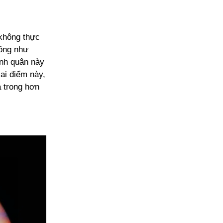
 không thực
rông như
inh quân này
Hai điểm này,
à trong hơn