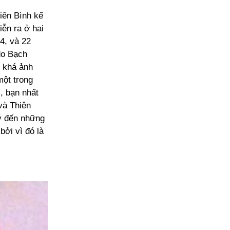
iên Bình kể
ễn ra ở hai
4, và 22
do Bạch
i khá ảnh
một trong
, bạn nhất
và Thiên
ý đến những
bởi vì đó là