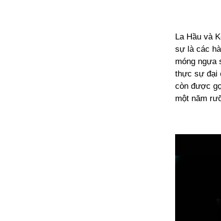
La Hầu và 
sự là các hà
móng ngựa sẽ
thực sự đại 
còn được gọi
một năm rưỡ