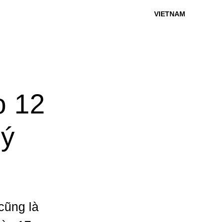
VIETNAM
o 12
 ý
 cũng là