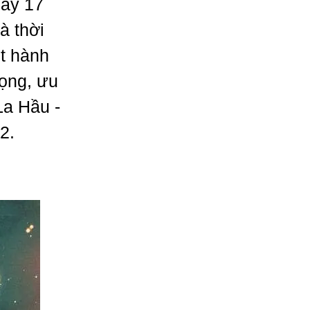
gày 17
à thời
t hành
rọng, ưu
La Hầu -
2.