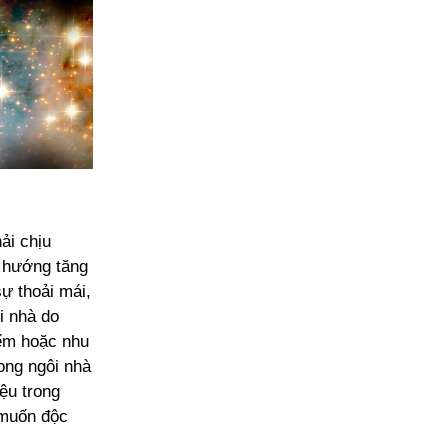
ải chịu
u hướng tăng
ự thoải mái,
i nhà do
iểm hoặc nhu
ong ngôi nhà
iệu trong
 muốn độc