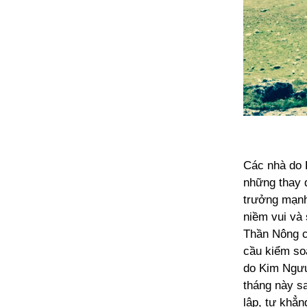
Các nhà do K
những thay đ
trưởng mạnh
niềm vui và 
Thần Nông ca
cầu kiểm so
do Kim Ngưu 
tháng này s
lập, tự khẳn