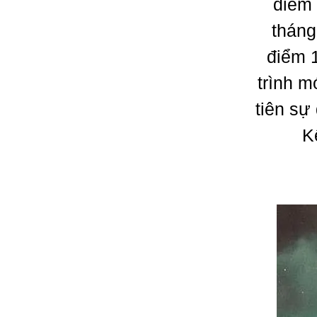
điềm 
tháng
điểm 
trình m
tiên sự
K