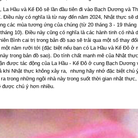
, La Hầu và Kế Đô sẽ lần đầu tiên đi vào Bạch Dương và Th
 Điều này có nghĩa là từ nay đến năm 2024, Nhật thực sẽ di
ong các mùa tương ứng của chúng (từ 20 tháng 3 - 19 tháng 
 tháng 10). Điều này cũng có nghĩa là các hành tinh có nhà 
ên Bình cai trị trong bản đồ sao sẽ trải qua một số thay đổ
 một năm rưỡi tới (đặc biệt nếu bạn có La Hầu và Kế Đô ở 
này trong bản đồ sao). Do tính chất mạnh mẽ của Nhật thực
ận được tác động của La Hầu - Kế Đô ở cung Bạch Dương 
ả khi Nhật thực không xảy ra, nhưng hãy nhớ đặc biệt chú 
 ra trong những ngôi nhà này trong suốt thời gian nhật thực, 
ẽ được chú ý hơn nhiều.