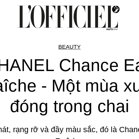
BEAUTY
HANEL Chance E
aîche - Một mùa x
đóng trong chai
át, rạng rỡ và đầy màu sắc, đó là Cha