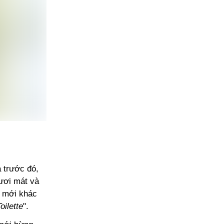
 trước đó,
tươi mát và
n mới khác
oilette
".