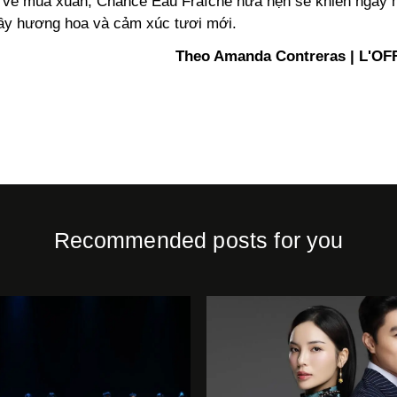
 về mùa xuân, Chance Eau Fraîche hứa hẹn sẽ khiến ngày
đầy hương hoa và cảm xúc tươi mới.
Theo Amanda Contreras | L'OFF
Recommended posts for you