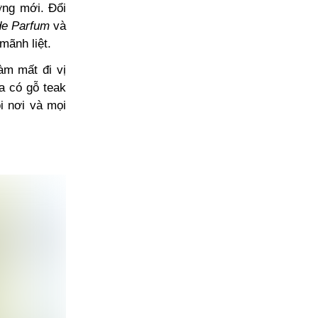
ơng mới. Đổi
de Parfum
và
mãnh liệt.
àm mất đi vị
a có gỗ teak
i nơi và mọi