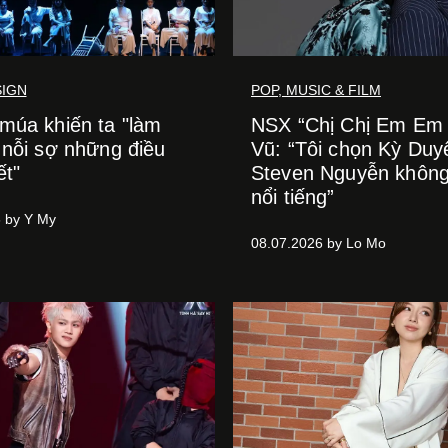
SIGN
POP, MUSIC & FILM
múa khiến ta "làm
NSX “Chị Chị Em Em 3
 nỗi sợ những điều
Vũ: “Tôi chọn Kỳ Duy
ết"
Steven Nguyễn không
nổi tiếng”
 by Y My
08.07.2026 by Lo Mo