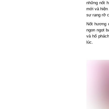
những nốt h
mới và hiện
sự rạng rỡ 
Nốt hương c
ngon ngọt b
và hổ phách
lúc.