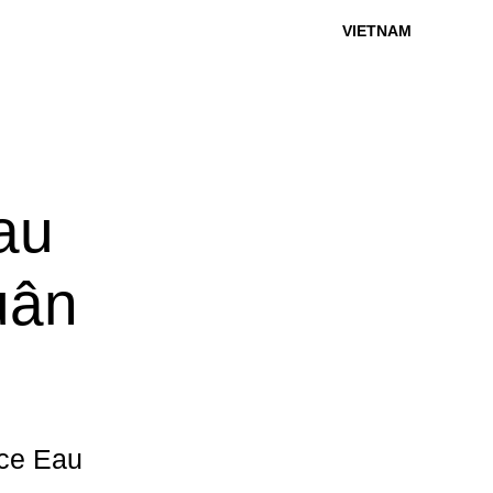
VIETNAM
au
uân
nce Eau