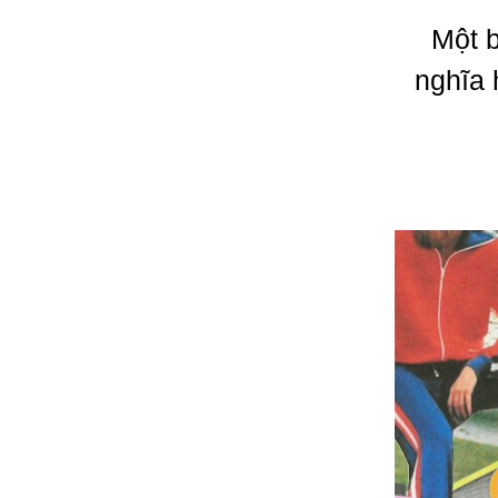
Một b
nghĩa 