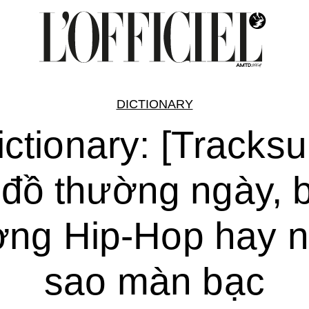
DICTIONARY
ictionary: [Tracksui
đồ thường ngày, 
ợng Hip-Hop hay n
sao màn bạc