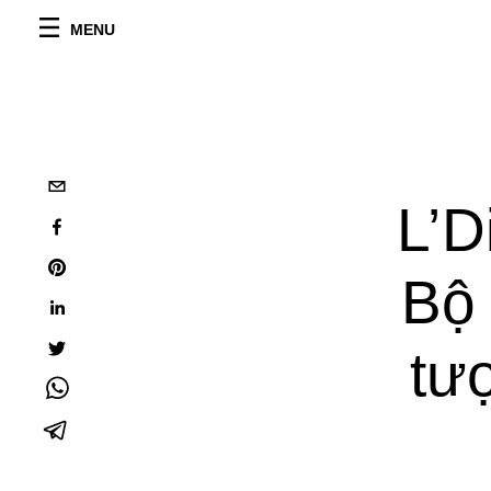
MENU
L’D
Bộ 
tư