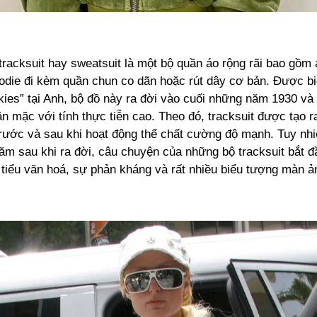
tracksuit hay sweatsuit là một bộ quần áo rộng rãi bao gồm 
odie đi kèm quần chun co dãn hoặc rút dây cơ bản. Được bi
ckies” tại Anh, bộ đồ này ra đời vào cuối những năm 1930 và
n mặc với tính thực tiễn cao. Theo đó, tracksuit được tạo 
rước và sau khi hoạt động thể chất cường độ mạnh. Tuy nhi
m sau khi ra đời, câu chuyện của những bộ tracksuit bắt đầ
u tiểu văn hoá, sự phản kháng và rất nhiều biểu tượng màn ả