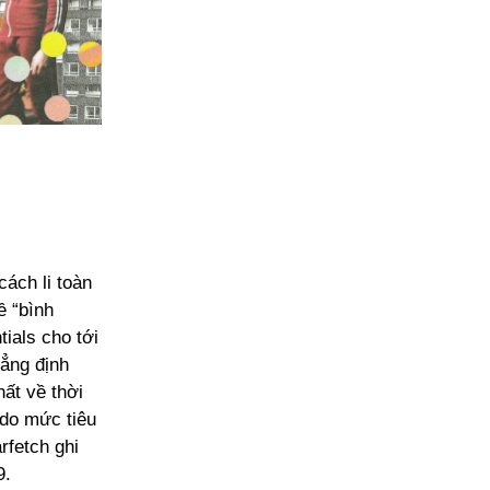
cách li toàn
ề “bình
ials cho tới
hẳng định
ất về thời
 do mức tiêu
rfetch ghi
9.