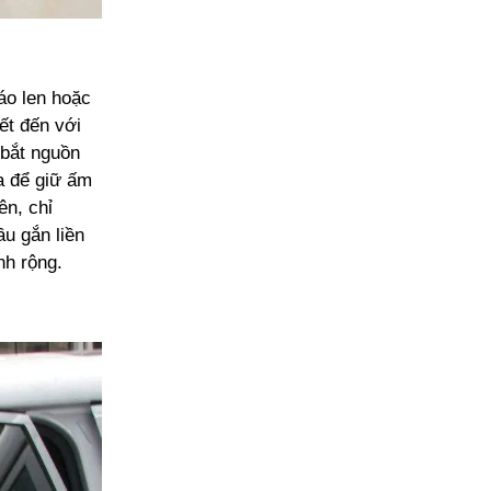
áo len hoặc
ết đến với
 bắt nguồn
ra để giữ ấm
ên, chỉ
u gắn liền
nh rộng.