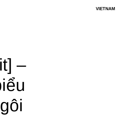
VIETNAM
t] –
biểu
gôi