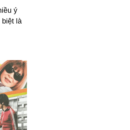
hiều ý
biệt là