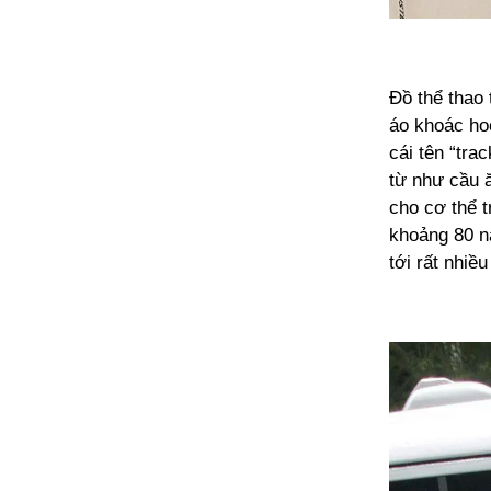
Đồ thể thao 
áo khoác ho
cái tên “tra
từ như cầu ă
cho cơ thể t
khoảng 80 nă
tới rất nhiề