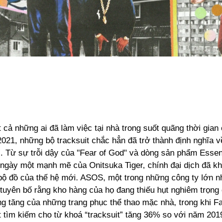
 cả những ai đã làm việc tại nhà trong suốt quãng thời gian 
021, những bộ tracksuit chắc hẳn đã trở thành định nghĩa v
. Từ sự trỗi dậy của "Fear of God" và dòng sản phẩm Essent
 ngày một mạnh mẽ của Onitsuka Tiger, chính đại dịch đã k
 bộ đồ của thế hệ mới. ASOS, một trong những công ty lớn nh
 tuyên bố rằng kho hàng của họ đang thiếu hụt nghiêm trọng
g tăng của những trang phục thể thao mặc nhà, trong khi Fa
t tìm kiếm cho từ khoá “tracksuit” tăng 36% so với năm 201