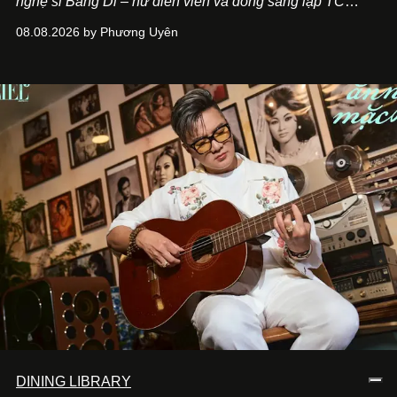
nghệ sĩ Băng Di – nữ diễn viên và đồng sáng lập TC
ASIA, đơn vị đứng sau các thương hiệu BÀ BAR, MOTLY
08.08.2026 by Phương Uyên
Kitchen Bar và SALEM tại TP.HCM.
DINING LIBRARY