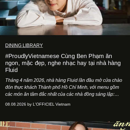
DINING LIBRARY
#ProudlyVietnamese Cùng Ben Phạm ăn
ngon, mặc đẹp, nghe nhạc hay tại nhà hàng
Fluid
Tháng 4 năm 2026, nhà hàng Fluid lần đầu mở cửa chào
đón thực khách Thành phố Hồ Chí Minh, với menu gồm
các món ăn tâm đắc nhất của các nhà đồng sáng lập:
Giám đốc sáng tạo Ben Phạm và chef Thạch Tạ. Những
08.08.2026 by L'OFFICIEL Vietnam
món ăn đa dạng từ Á đến Âu nhanh chóng được yêu thích
nhờ cảm giác ngon miệng, thoải mái và cả khả năng
mang đến niềm vui cho thực khách.