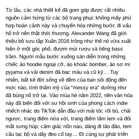
Từ lâu, các nhà thiết kế đã gom góp được rất nhiều
nguồn cảm hứng từ các bộ trang phục không mấy phù
hợp hoàn cảnh này và chuyển hóa những bước đi xấu
hổ trở nên thật thời thượng. Alexander Wang đã giới
thiệu bộ sưu tập Xuân 2016 trông như thể nó vừa xuất
hiện ở một góc phố, đượm mùi rượu và tiếng bass
trầm. Người mẫu bước xuống sàn diễn trong những
chiếc áo hoodie ngoại cỡ, áo khoác bomber, áo sơ mi
pyjama và vải denim đã bạc màu và cũ kỹ… Tuy
nhiên, bất kể đời sống về đêm của bạn sôi động đến
mức nào, tính thẩm mỹ của “messy era” dường như
đã bùng nổ trở lại. Vào mùa hè năm 2022, nền văn hóa
này đã biến đổi với sự hồi sinh của phong cách indie
nhếch nhác do TikTok dẫn đầu với mái tóc rối bù, chải
ngược, trang điểm nửa vời, trang điểm lấm lem và đôi
mắt sưng húp; cảm giác nôn nao, dáng đi lảo đảo, tem
câu lạc bộ và dây đeo cổ tay… Đi cùng sự phát triển