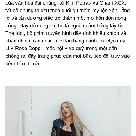
của văn hóa đại chúng, từ Kim Petras và Charli XCX,
tất cả chúng ta đều theo đuổi gu thẩm mỹ lộn xộn, lẳng
lơ và tán dương việc trở thành một mớ hỗn độn nóng
bỏng. Hay đó cũng có thể là nguồn cảm hứng lấy từ
The Idol, bộ phim truyền hình đầy tính khiêu khích và
nhận nhiều tranh cãi, mở đầu bằng cảnh Jocelyn của
Lily-Rose Depp - mặc nội y và quỳ trong một căn
phòng rải đầy trang phục của một bữa tiệc đồi trụy vào
đêm hôm trước.