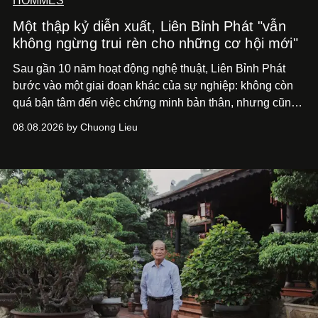
HOMMES
Một thập kỷ diễn xuất, Liên Bỉnh Phát "vẫn
không ngừng trui rèn cho những cơ hội mới"
Sau gần 10 năm hoạt động nghệ thuật, Liên Bỉnh Phát
bước vào một giai đoạn khác của sự nghiệp: không còn
quá bận tâm đến việc chứng minh bản thân, nhưng cũng
chưa bao giờ thôi khao khát được làm nghề. Từ hai bộ
08.08.2026 by Chuong Lieu
phim điện ảnh trong nửa đầu 2026 đến hành trình trở lại
với
Running Man Vietnam
, nam diễn viên nhìn công việc
bằng một tâm thế điềm tĩnh hơn. Anh tiếp tục học hỏi, trau
dồi và chờ đợi những vai diễn đủ sức đưa mình đến
những vùng đất mới. Ở tuổi ngoài 30, điều anh theo đuổi
không phải những đích đến quá lớn, mà là khả năng luôn
tiến về phía trước.