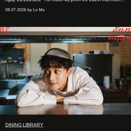
quà, đồng thời thể hiện sự trân trọng và tôn vinh phụ nữ
08.07.2026 by Lo Mo
Việt Nam”, NSX Will Vũ cho biết.
DINING LIBRARY