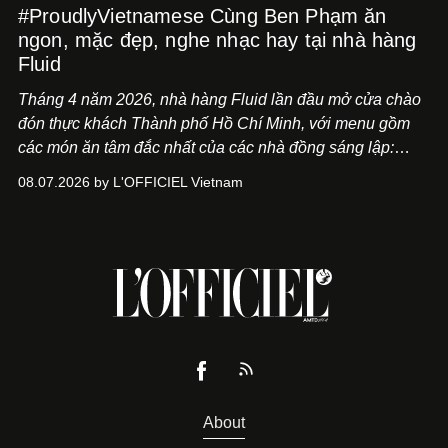
#ProudlyVietnamese Cùng Ben Phạm ăn
ngon, mặc đẹp, nghe nhạc hay tại nhà hàng
Fluid
Tháng 4 năm 2026, nhà hàng Fluid lần đầu mở cửa chào
đón thực khách Thành phố Hồ Chí Minh, với menu gồm
các món ăn tâm đắc nhất của các nhà đồng sáng lập:
Giám đốc sáng tạo Ben Phạm và chef Thạch Tạ. Những
08.07.2026 by L'OFFICIEL Vietnam
món ăn đa dạng từ Á đến Âu nhanh chóng được yêu thích
nhờ cảm giác ngon miệng, thoải mái và cả khả năng
mang đến niềm vui cho thực khách.
About