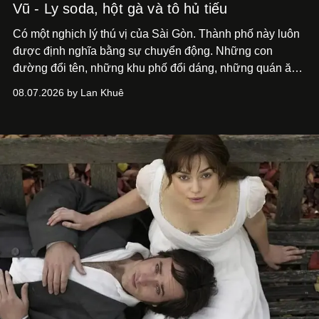
Vũ - Ly soda, hột gà và tô hủ tiếu
Có một nghịch lý thú vị của Sài Gòn. Thành phố này luôn
được định nghĩa bằng sự chuyển động. Những con
đường đổi tên, những khu phố đổi dáng, những quán ăn
mở ra rồi biến mất chỉ sau vài mùa mưa. Người ta luôn
08.07.2026 by Lan Khuê
nói về cái mới, về xu hướng tiếp theo, về những điều
đáng để trải nghiệm trước khi chúng trở nên lỗi thời.