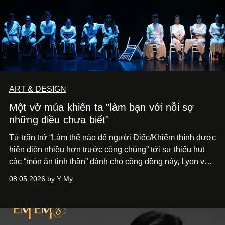
ART & DESIGN
Một vở múa khiến ta "làm bạn với nỗi sợ
những điều chưa biết"
Từ trăn trở “Làm thế nào để người Điếc/Khiếm thính được
hiện diện nhiều hơn trước công chúng” tới
sự thiếu hụt
các “món ăn tinh thần” dành cho cộng đồng này, Lyon và
Phương đã quyết tâm biến ý tưởng công diễn một tác
08.05.2026 by Y My
phẩm múa đương đại thành hiện thực, mang tên Lắng
Nghe Điểm Chạm.