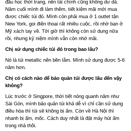
đầu học thời trang, nên tài chính cũng không dư dả.
Năm cuối mình đi làm thêm, tiết kiệm mãi mới mua
được chiếc túi đó. Mình còn phải mua ở 1 outlet tận
New York, gọi điện thoại rất nhiều cuộc, rồi nhờ bạn ở
Mỹ xách tay về. Tới giờ thì không còn sử dụng nữa
rồi, nhưng kỷ niệm mình vẫn còn nhớ mãi.
Chị sử dụng chiếc túi đó trong bao lâu?
Nó là túi metallic nên bền lắm. Mình sử dụng được 5-6
năm hơn.
Chị có cách nào để bảo quản túi được lâu đến vậy
không?
Lúc trước ở Singpore, thời tiết nóng quanh năm như
Sài Gòn, mình bảo quản túi khá dễ vì chỉ cần sử dụng
điều hòa thì túi sẽ không bị ẩm. Còn về Hà Nội thì
nhanh bị ẩm, mốc. Cách duy nhất là đặt máy hút ẩm
trong nhà thôi.