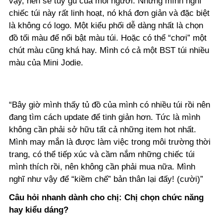
vậy, nên sẽ tùy gu của mỗi người. Nhưng mình nghĩ
chiếc túi này rất linh hoạt, nó khá đơn giản và đặc biệt
là không có logo. Một kiểu phối dễ dàng nhất là chọn
đồ tối màu để nổi bật màu túi. Hoặc có thể “chơi” một
chút màu cũng khá hay. Mình có cả một BST túi nhiều
màu của Mini Jodie.
“Bây giờ mình thấy tủ đồ của mình có nhiều túi rồi nên
đang tìm cách update để tinh giản hơn. Tức là mình
không cần phải sở hữu tất cả những item hot nhất.
Mình may mắn là được làm việc trong môi trường thời
trang, có thể tiếp xúc và cầm nắm những chiếc túi
mình thích rồi, nên không cần phải mua nữa. Mình
nghĩ như vậy để “kiềm chế” bản thân lại đấy! (cười)”
Câu hỏi nhanh dành cho chị: Chị chọn chức năng
hay kiểu dáng?