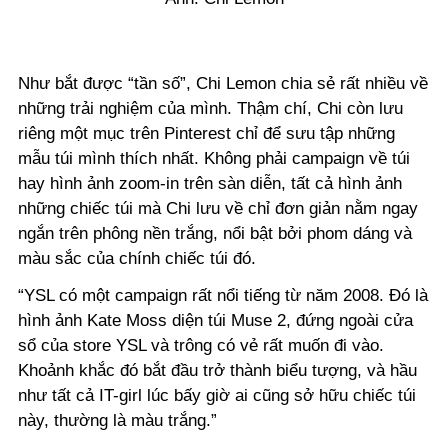
Như bắt được “tần số”, Chi Lemon chia sẻ rất nhiều về
những trải nghiệm của mình. Thậm chí, Chi còn lưu
riêng một mục trên Pinterest chỉ để sưu tập những
mẫu túi mình thích nhất. Không phải campaign về túi
hay hình ảnh zoom-in trên sàn diễn, tất cả hình ảnh
những chiếc túi mà Chi lưu về chỉ đơn giản nằm ngay
ngắn trên phông nền trắng, nổi bật bởi phom dáng và
màu sắc của chính chiếc túi đó.
“YSL có một campaign rất nổi tiếng từ năm 2008. Đó là
hình ảnh Kate Moss diện túi Muse 2, đứng ngoài cửa
sổ của store YSL và trông có vẻ rất muốn đi vào.
Khoảnh khắc đó bắt đầu trở thành biểu tượng, và hầu
như tất cả IT-girl lúc bấy giờ ai cũng sở hữu chiếc túi
này, thường là màu trắng.”