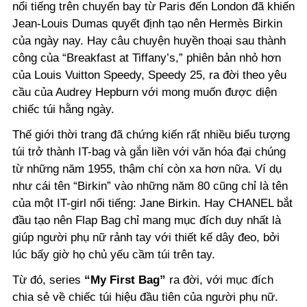
nổi tiếng trên chuyến bay từ Paris đến London đã khiến
Jean-Louis Dumas quyết định tạo nên Hermès Birkin
của ngày nay. Hay câu chuyện huyền thoại sau thành
công của “Breakfast at Tiffany’s,” phiên bản nhỏ hơn
của Louis Vuitton Speedy, Speedy 25, ra đời theo yêu
cầu của Audrey Hepburn với mong muốn được diện
chiếc túi hằng ngày.
Thế giới thời trang đã chứng kiến rất nhiều biểu tượng
túi trở thành IT-bag và gắn liền với văn hóa đại chúng
từ những năm 1955, thậm chí còn xa hơn nữa. Ví dụ
như cái tên “Birkin” vào những năm 80 cũng chỉ là tên
của một IT-girl nổi tiếng: Jane Birkin. Hay CHANEL bắt
đầu tạo nên Flap Bag chỉ mang mục đích duy nhất là
giúp người phụ nữ rảnh tay với thiết kế dây đeo, bởi
lúc bấy giờ họ chủ yếu cầm túi trên tay.
Từ đó, series
“My First Bag”
ra đời, với mục đích
chia sẻ về chiếc túi hiệu đầu tiên của người phụ nữ.