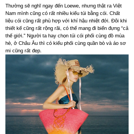
Thường sẽ nghĩ ngay đến Loewe, nhưng thật ra Việt
Nam mình cũng có rất nhiều kiểu túi bằng cói. Chất
liệu cói cũng rất phù hợp với khí hậu nhiệt đới. Đôi khi
thiết kế cũng rất rộng rãi, có thể mang đi biển đựng “cả
thế giới.” Người ta hay chọn túi cói phối cùng đồ mùa
hè, ở Châu Âu thì có kiểu phối cùng quần bò và áo sơ
mi cũng rất đẹp.