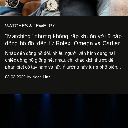
WATCHES & JEWELRY
"Matching" nhưng không rập khuôn với 5 cặp
đồng hồ đôi đến từ Rolex, Omega và Cartier
Nhắc đến đồng hồ đôi, nhiều người vẫn hình dung hai
chiếc đồng hồ giống hệt nhau, chỉ khác kích thước để
phân biệt cổ tay nam và nữ. Ý tưởng này từng phổ biến,
song cũng vô tình khiến khái niệm đồng hồ đôi trở nên
08.03.2026 by Ngọc Linh
khá rập khuôn. Nói lời tạm biết hai phiên bản nam nữ
giống nhau y đúc, các nhà chế tác hiện này không còn
mải miết tìm kiếm sự đồng nhất tuyệt đối. Họ để những
đường nét, tỷ lệ và bảng màu nối liền hai thiết kế, dù mỗi
phiên bản vẫn mang linh hồn riêng.