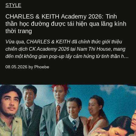
STYLE
CHARLES & KEITH Academy 2026: Tinh
thần học đường được tái hiện qua lăng kính
thời trang
Vừa qua, CHARLES & KEITH đã chính thức giới thiệu
chiến dịch CK Academy 2026 tại Nam Thi House, mang
đến một không gian pop-up lấy cảm hứng từ tinh thần học
đường hiện đại, nơi thời trang, sáng tạo và phong cách
08.05.2026 by Phoebe
sống của thế hệ Gen Z giao thoa trong một trải nghiệm đa
giác quan.