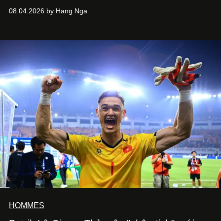
đã đưa cái tên Huelley Huelley từ một xưởng may nhỏ
08.04.2026 by Hang Nga
bước thẳng vào ống kính của giới mộ điệu quốc tế.
HOMMES