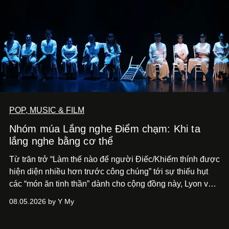
POP, MUSIC & FILM
Nhóm múa Lắng nghe Điểm chạm: Khi ta
lắng nghe bằng cơ thể
Từ trăn trở “Làm thế nào để người Điếc/Khiếm thính được
hiện diện nhiều hơn trước công chúng” tới
sự thiếu hụt
các “món ăn tinh thần” dành cho cộng đồng này, Lyon và
Phương đã quyết tâm biến ý tưởng công diễn một tác
08.05.2026 by Y My
phẩm múa đương đại thành hiện thực, mang tên Lắng
Nghe Điểm Chạm.