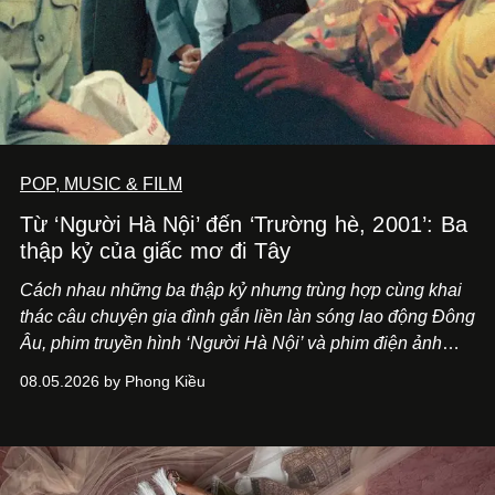
POP, MUSIC & FILM
Từ ‘Người Hà Nội’ đến ‘Trường hè, 2001’: Ba
thập kỷ của giấc mơ đi Tây
Cách nhau những ba thập kỷ nhưng trùng hợp cùng khai
thác câu chuyện gia đình gắn liền làn sóng lao động Đông
Âu, phim truyền hình ‘Người Hà Nội’ và phim điện ảnh
‘Trường hè, 2001’ trình hiện nhãn quan khác biệt về lựa
08.05.2026 by Phong Kiều
chọn một thuở thịnh hành.