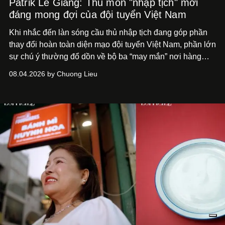
Patrik Lê Giang: Thủ môn "nhập tịch" mới
đáng mong đợi của đội tuyển Việt Nam
Khi nhắc đến làn sóng cầu thủ nhập tịch đang góp phần
thay đổi hoàn toàn diện mạo đội tuyển Việt Nam, phần lớn
sự chú ý thường đổ dồn về bộ ba “may mắn” nơi hàng
công Xuân Son, Tài Lộc và Hoàng Hên.
Thế nhưng, ít ai
08.04.2026 by Chuong Lieu
để ý rằng ở phía sau, cũng có một cái tên nhập tịch khác
đang âm thầm tạo nên sự khác biệt nơi hàng phòng
ngự:
Patrik Lê Giang.