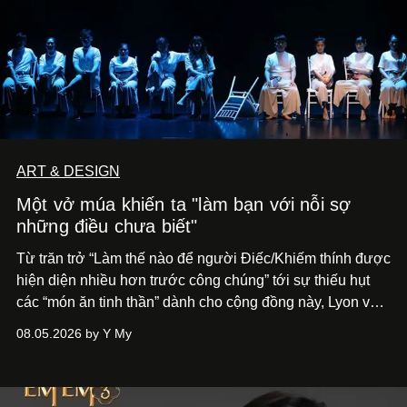
ART & DESIGN
Một vở múa khiến ta "làm bạn với nỗi sợ
những điều chưa biết"
Từ trăn trở “Làm thế nào để người Điếc/Khiếm thính được
hiện diện nhiều hơn trước công chúng” tới
sự thiếu hụt
các “món ăn tinh thần” dành cho cộng đồng này, Lyon và
Phương đã quyết tâm biến ý tưởng công diễn một tác
08.05.2026 by Y My
phẩm múa đương đại thành hiện thực, mang tên Lắng
Nghe Điểm Chạm.