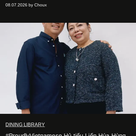
08.07.2026 by Choux
DINING LIBRARY
#ProudlyVietnamese Hủ tiếu Liến Húa Hùng