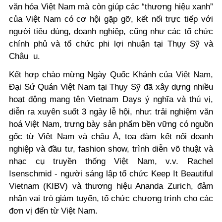
văn hóa Việt Nam mà còn giúp các “thương hiệu xanh”
của Việt Nam có cơ hội gặp gỡ, kết nối trực tiếp với
người tiêu dùng, doanh nghiệp, cũng như các tổ chức
chính phủ và tổ chức phi lợi nhuận tại Thụy Sỹ và
Châu u.
Kết hợp chào mừng Ngày Quốc Khánh của Việt Nam,
Đại Sứ Quán Việt Nam tại Thụy Sỹ đã xây dựng nhiều
hoạt động mang tên Vietnam Days ý nghĩa và thú vị,
diễn ra xuyên suốt 3 ngày lễ hội, như: trải nghiệm văn
hoá Việt Nam, trưng bày sản phẩm bền vững có nguồn
gốc từ Việt Nam và châu Á, toạ đàm kết nối doanh
nghiệp và đầu tư, fashion show, trình diễn võ thuật và
nhạc cụ truyền thống Việt Nam, v.v. Rachel
Isenschmid - người sáng lập tổ chức Keep It Beautiful
Vietnam (KIBV) và thương hiệu Ananda Zurich, đảm
nhận vai trò giám tuyển, tổ chức chương trình cho các
đơn vị đến từ Việt Nam.