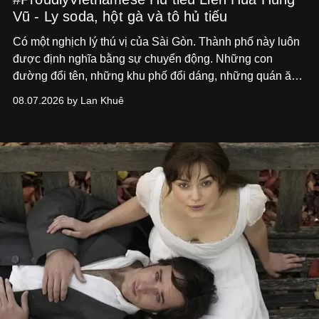
Vũ - Ly soda, hột gà và tô hủ tiếu
Có một nghịch lý thú vị của Sài Gòn. Thành phố này luôn
được định nghĩa bằng sự chuyển động. Những con
đường đổi tên, những khu phố đổi dáng, những quán ăn
mở ra rồi biến mất chỉ sau vài mùa mưa. Người ta luôn
08.07.2026 by Lan Khuê
nói về cái mới, về xu hướng tiếp theo, về những điều
đáng để trải nghiệm trước khi chúng trở nên lỗi thời.