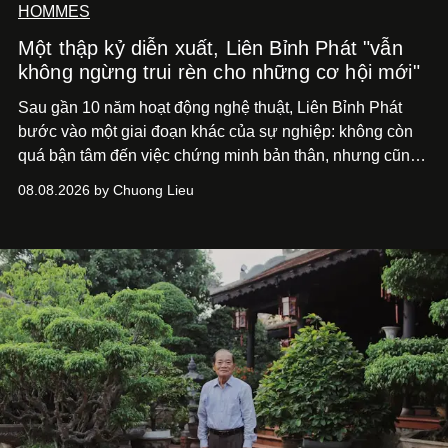
HOMMES
Một thập kỷ diễn xuất, Liên Bỉnh Phát "vẫn
không ngừng trui rèn cho những cơ hội mới"
Sau gần 10 năm hoạt động nghệ thuật, Liên Bỉnh Phát
bước vào một giai đoạn khác của sự nghiệp: không còn
quá bận tâm đến việc chứng minh bản thân, nhưng cũng
chưa bao giờ thôi khao khát được làm nghề. Từ hai bộ
08.08.2026 by Chuong Lieu
phim điện ảnh trong nửa đầu 2026 đến hành trình trở lại
với
Running Man Vietnam
, nam diễn viên nhìn công việc
bằng một tâm thế điềm tĩnh hơn. Anh tiếp tục học hỏi, trau
dồi và chờ đợi những vai diễn đủ sức đưa mình đến
những vùng đất mới. Ở tuổi ngoài 30, điều anh theo đuổi
không phải những đích đến quá lớn, mà là khả năng luôn
tiến về phía trước.