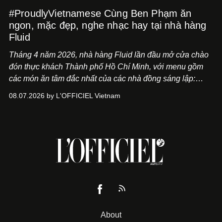
#ProudlyVietnamese Cùng Ben Phạm ăn
ngon, mặc đẹp, nghe nhạc hay tại nhà hàng
Fluid
Tháng 4 năm 2026, nhà hàng Fluid lần đầu mở cửa chào
đón thực khách Thành phố Hồ Chí Minh, với menu gồm
các món ăn tâm đắc nhất của các nhà đồng sáng lập:
Giám đốc sáng tạo Ben Phạm và chef Thạch Tạ. Những
08.07.2026 by L'OFFICIEL Vietnam
món ăn đa dạng từ Á đến Âu nhanh chóng được yêu thích
nhờ cảm giác ngon miệng, thoải mái và cả khả năng
mang đến niềm vui cho thực khách.
About