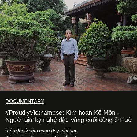
dồi và chờ đợi những vai diễn đủ sức đưa mình đến
những vùng đất mới. Ở tuổi ngoài 30, điều anh theo đuổi
không phải những đích đến quá lớn, mà là khả năng luôn
tiến về phía trước.
DOCUMENTARY
#ProudlyVietnamese: Kim hoàn Kế Môn -
Người giữ kỹ nghệ đậu vàng cuối cùng ở Huế
“Lắm thuở cầm cung day mũi bạc