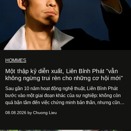
HOMMES
Một thập kỷ diễn xuất, Liên Bỉnh Phát "vẫn
không ngừng trui rèn cho những cơ hội mới"
Sau gần 10 năm hoạt động nghệ thuật, Liên Bỉnh Phát
bước vào một giai đoạn khác của sự nghiệp: không còn
quá bận tâm đến việc chứng minh bản thân, nhưng cũng
chưa bao giờ thôi khao khát được làm nghề. Từ hai bộ
08.08.2026 by Chuong Lieu
phim điện ảnh trong nửa đầu 2026 đến hành trình trở lại
với
Running Man Vietnam
, nam diễn viên nhìn công việc
bằng một tâm thế điềm tĩnh hơn. Anh tiếp tục học hỏi, trau