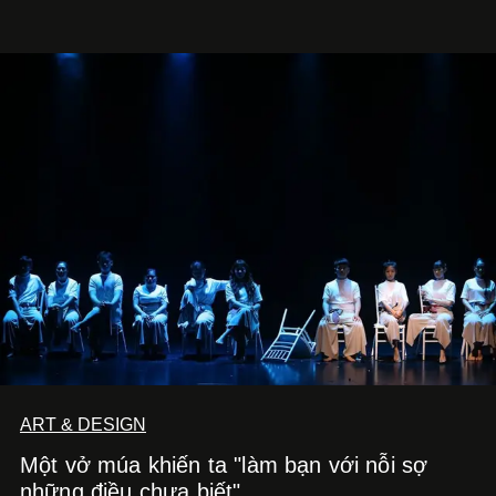
ART & DESIGN
Một vở múa khiến ta "làm bạn với nỗi sợ
những điều chưa biết"