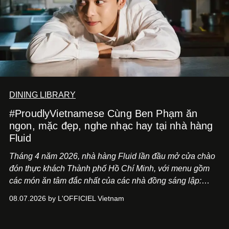
DINING LIBRARY
#ProudlyVietnamese Cùng Ben Phạm ăn
ngon, mặc đẹp, nghe nhạc hay tại nhà hàng
Fluid
Tháng 4 năm 2026, nhà hàng Fluid lần đầu mở cửa chào
đón thực khách Thành phố Hồ Chí Minh, với menu gồm
các món ăn tâm đắc nhất của các nhà đồng sáng lập:
Giám đốc sáng tạo Ben Phạm và chef Thạch Tạ. Những
08.07.2026 by L'OFFICIEL Vietnam
món ăn đa dạng từ Á đến Âu nhanh chóng được yêu thích
nhờ cảm giác ngon miệng, thoải mái và cả khả năng