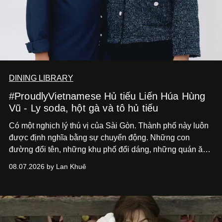
DINING LIBRARY
#ProudlyVietnamese Hủ tiếu Liến Húa Hùng
Vũ - Ly soda, hột gà và tô hủ tiếu
Có một nghịch lý thú vị của Sài Gòn. Thành phố này luôn
được định nghĩa bằng sự chuyển động. Những con
đường đổi tên, những khu phố đổi dáng, những quán ăn
mở ra rồi biến mất chỉ sau vài mùa mưa. Người ta luôn
08.07.2026 by Lan Khuê
nói về cái mới, về xu hướng tiếp theo, về những điều
đáng để trải nghiệm trước khi chúng trở nên lỗi thời.