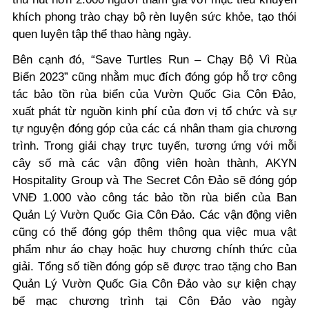
khích phong trào chạy bộ rèn luyện sức khỏe, tạo thói
quen luyện tập thể thao hàng ngày.
Bên cạnh đó, “Save Turtles Run – Chạy Bộ Vì Rùa
Biển 2023” cũng nhằm mục đích đóng góp hỗ trợ công
tác bảo tồn rùa biển của Vườn Quốc Gia Côn Đảo,
xuất phát từ nguồn kinh phí của đơn vị tổ chức và sự
tự nguyện đóng góp của các cá nhân tham gia chương
trình. Trong giải chạy trực tuyến, tương ứng với mỗi
cây số mà các vận động viên hoàn thành, AKYN
Hospitality Group và The Secret Côn Đảo sẽ đóng góp
VNĐ 1.000 vào công tác bảo tồn rùa biển của Ban
Quản Lý Vườn Quốc Gia Côn Đảo. Các vận động viên
cũng có thể đóng góp thêm thông qua việc mua vật
phẩm như áo chạy hoặc huy chương chính thức của
giải. Tổng số tiền đóng góp sẽ được trao tặng cho Ban
Quản Lý Vườn Quốc Gia Côn Đảo vào sự kiện chạy
bế mạc chương trình tại Côn Đảo vào ngày