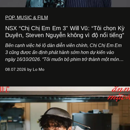
POP, MUSIC & FILM
NSX “Chị Chị Em Em 3" Will Vũ: “Tôi chọn Kỳ
Duyên, Steven Nguyễn không vì độ nổi tiếng”
Bên cạnh việc hé lộ dàn diễn viên chính,
Chị Chị Em Em
3
cũng được ấn định phát hành sớm hơn dự kiến vào
ngày 16/10/2026. “Tôi muốn bộ phim trở thành một món
quà, đồng thời thể hiện sự trân trọng và tôn vinh phụ nữ
08.07.2026 by Lo Mo
Việt Nam”, NSX Will Vũ cho biết.