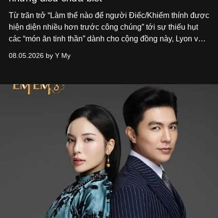
Từ trăn trở “Làm thế nào để người Điếc/Khiếm thính được
hiện diện nhiều hơn trước công chúng” tới
sự thiếu hụt
các “món ăn tinh thần” dành cho cộng đồng này, Lyon và
Phương đã quyết tâm biến ý tưởng công diễn một tác
08.05.2026 by Y My
phẩm múa đương đại thành hiện thực, mang tên Lắng
Nghe Điểm Chạm.