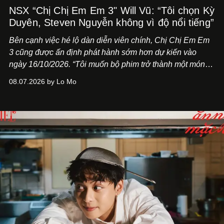
NSX “Chị Chị Em Em 3" Will Vũ: “Tôi chọn Kỳ
Duyên, Steven Nguyễn không vì độ nổi tiếng”
Bên cạnh việc hé lộ dàn diễn viên chính,
Chị Chị Em Em
3
cũng được ấn định phát hành sớm hơn dự kiến vào
ngày 16/10/2026. “Tôi muốn bộ phim trở thành một món
quà, đồng thời thể hiện sự trân trọng và tôn vinh phụ nữ
08.07.2026 by Lo Mo
Việt Nam”, NSX Will Vũ cho biết.