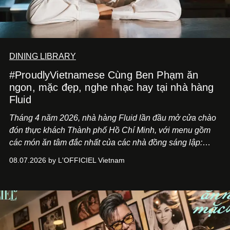
DINING LIBRARY
#ProudlyVietnamese Cùng Ben Phạm ăn
ngon, mặc đẹp, nghe nhạc hay tại nhà hàng
Fluid
Tháng 4 năm 2026, nhà hàng Fluid lần đầu mở cửa chào
đón thực khách Thành phố Hồ Chí Minh, với menu gồm
các món ăn tâm đắc nhất của các nhà đồng sáng lập:
Giám đốc sáng tạo Ben Phạm và chef Thạch Tạ. Những
08.07.2026 by L'OFFICIEL Vietnam
món ăn đa dạng từ Á đến Âu nhanh chóng được yêu thích
nhờ cảm giác ngon miệng, thoải mái và cả khả năng
mang đến niềm vui cho thực khách.