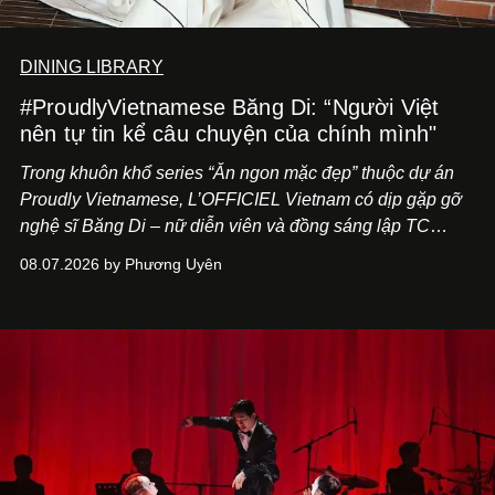
DINING LIBRARY
#ProudlyVietnamese Băng Di: “Người Việt
nên tự tin kể câu chuyện của chính mình"
Trong khuôn khổ series “Ăn ngon mặc đẹp” thuộc dự án
Proudly Vietnamese, L’OFFICIEL Vietnam có dịp gặp gỡ
nghệ sĩ Băng Di – nữ diễn viên và đồng sáng lập TC
ASIA, đơn vị đứng sau các thương hiệu BÀ BAR, MOTLY
08.07.2026 by Phương Uyên
Kitchen Bar và SALEM tại TP.HCM.