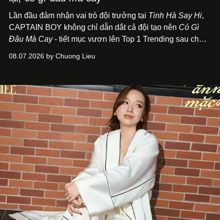
Lần đầu đảm nhận vai trò đội trưởng tại
Tinh Hà Say Hi
,
CAPTAIN BOY không chỉ dẫn dắt cả đội tạo nên
Có Gì
Đâu Mà Cay
- tiết mục vươn lên Top 1 Trending sau chưa
đầy 24 giờ đồng hồ - mà còn học cách buông bớt cái tôi
08.07.2026 by Chuong Lieu
để lắng nghe, kết nối và tin tưởng đồng đội. Với nam
nghệ sĩ, đó cũng là bước chuyển quan trọng trên hành
trình trở thành một producer thực thụ.