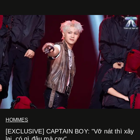
Cà Phê Cà Pháo mang dấu ấn Indochine hoài niệm, thu
hút nhiều thực khách ghé thăm.
HOMMES
[EXCLUSIVE] CAPTAIN BOY: "Vỡ nát thì xây
lại, có gì đâu mà cay"