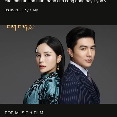
các “món ăn tinh thần” dành cho cộng đồng này, Lyon và
Phương đã quyết tâm biến ý tưởng công diễn một tác
08.05.2026 by Y My
phẩm múa đương đại thành hiện thực, mang tên Lắng
Nghe Điểm Chạm.
POP, MUSIC & FILM