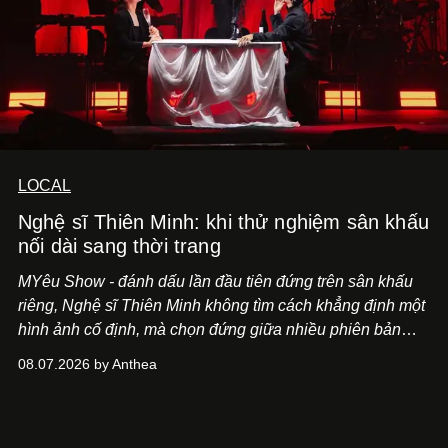
LOCAL
Nghệ sĩ Thiên Minh: khi thử nghiệm sân khấu
nối dài sang thời trang
MYêu Show - đánh dấu lần đầu tiên đứng trên sân khấu
riêng, Nghệ sĩ Thiên Minh không tìm cách khẳng định một
hình ảnh cố định, mà chọn đứng giữa nhiều phiên bản
của bản thân và tinh thần thử nghiệm ấy đã dẫn anh đến
08.07.2026 by Anthea
một bộ suit lụa - như một cách "take the risk" khác, ngoài
âm nhạc.