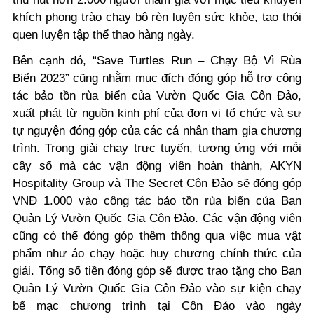
khích phong trào chạy bộ rèn luyện sức khỏe, tạo thói
quen luyện tập thể thao hàng ngày.
Bên cạnh đó, “Save Turtles Run – Chạy Bộ Vì Rùa
Biển 2023” cũng nhằm mục đích đóng góp hỗ trợ công
tác bảo tồn rùa biển của Vườn Quốc Gia Côn Đảo,
xuất phát từ nguồn kinh phí của đơn vị tổ chức và sự
tự nguyện đóng góp của các cá nhân tham gia chương
trình. Trong giải chạy trực tuyến, tương ứng với mỗi
cây số mà các vận động viên hoàn thành, AKYN
Hospitality Group và The Secret Côn Đảo sẽ đóng góp
VNĐ 1.000 vào công tác bảo tồn rùa biển của Ban
Quản Lý Vườn Quốc Gia Côn Đảo. Các vận động viên
cũng có thể đóng góp thêm thông qua việc mua vật
phẩm như áo chạy hoặc huy chương chính thức của
giải. Tổng số tiền đóng góp sẽ được trao tặng cho Ban
Quản Lý Vườn Quốc Gia Côn Đảo vào sự kiện chạy
bế mạc chương trình tại Côn Đảo vào ngày