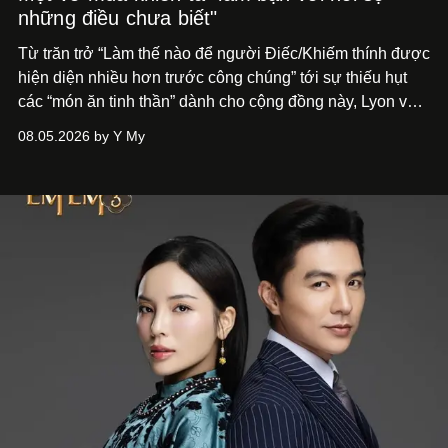
những điều chưa biết"
Từ trăn trở “Làm thế nào để người Điếc/Khiếm thính được
hiện diện nhiều hơn trước công chúng” tới
sự thiếu hụt
các “món ăn tinh thần” dành cho cộng đồng này, Lyon và
Phương đã quyết tâm biến ý tưởng công diễn một tác
08.05.2026 by Y My
phẩm múa đương đại thành hiện thực, mang tên Lắng
Nghe Điểm Chạm.