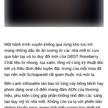
Một hành trình xuyên không qua từng kho lưu trữ
mang những dấu ấn ấn tượng từ các nhà mốt kì cựu
qua bàn tay và tư duy đổi mới của GĐST Roseberry.
Chất liệu từ nhung, lụa satin, lông vũ cùng kỹ thuật đúc
kết và thêu đính điêu luyện đặc trưng của mỗi mùa đã
tạo nên một Schiaparelli rất quen thuộc mà mới lạ.
Bên cạnh silhouette táo bạo từ tùng váy bồng bềnh hay
phom dáng oval cổ điển mang đậm ADN của thương
hiệu, phụ kiện cũng góp phần không nhỏ đến các sáng
tạo duy mỹ từ nhà mốt. Không còn xa lạ với phiên bản
những khuôn ngực mang tính biểu tượng hay thiết kế