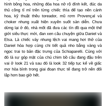
hình bông hoa, những đóa hoa nở rộ đính kết, đúc da
thủ công tỉ mỉ trên từng chiếc thìa để tạo nên cánh
hoa, kỹ thuật thêu toreador, mũ rơm Provençal và
choker nhung xuất hiện xuyên suốt sàn diễn. Chưa
dừng lại ở đó, nhà mốt đã đưa các tín đồ qua một thế
giới siêu thực mới, đan xen câu chuyện giữa Daniel và
Elsa. Là chiếc váy nhung lệch vai mang hơi thở của
Daniel hòa hợp cùng chi tiết quả nho bằng vàng và
ngọc trai to bản đặc trưng của Schiaparelli. Cùng với
đó là sự góp mặt của chú chim bồ câu đang đậu trên
vai ở look 21 và sau đó là look 32 tiếp tục kể về giấc
mơ hòa bình trong giai đoạn thực tế đang trở nên đối
lập hơn bao giờ hết.