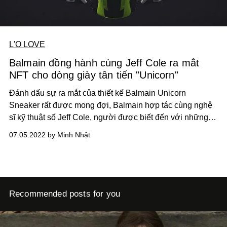
L'O LOVE
Balmain đồng hành cùng Jeff Cole ra mắt
NFT cho dòng giày tân tiến "Unicorn"
Đánh dấu sự ra mắt của thiết kế Balmain Unicorn
Sneaker rất được mong đợi, Balmain hợp tác cùng nghệ
sĩ kỹ thuật số Jeff Cole, người được biết đến với những
hình ảnh minh họa đầy màu sắc và một loạt những video
07.05.2022 by Minh Nhật
ngắn cực kì bắt mắt.
Recommended posts for you