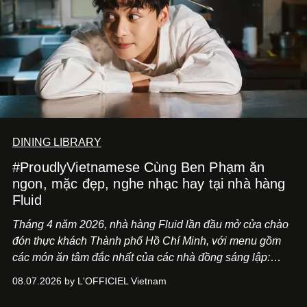
DINING LIBRARY
#ProudlyVietnamese Cùng Ben Phạm ăn
ngon, mặc đẹp, nghe nhạc hay tại nhà hàng
Fluid
Tháng 4 năm 2026, nhà hàng Fluid lần đầu mở cửa chào
đón thực khách Thành phố Hồ Chí Minh, với menu gồm
các món ăn tâm đắc nhất của các nhà đồng sáng lập:
Giám đốc sáng tạo Ben Phạm và chef Thạch Tạ. Những
08.07.2026 by L'OFFICIEL Vietnam
món ăn đa dạng từ Á đến Âu nhanh chóng được yêu thích
nhờ cảm giác ngon miệng, thoải mái và cả khả năng