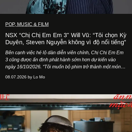
POP, MUSIC & FILM
NSX “Chị Chị Em Em 3" Will Vũ: “Tôi chọn Kỳ
Duyên, Steven Nguyễn không vì độ nổi tiếng”
Bên cạnh việc hé lộ dàn diễn viên chính,
Chị Chị Em Em
3
cũng được ấn định phát hành sớm hơn dự kiến vào
ngày 16/10/2026. “Tôi muốn bộ phim trở thành một món
quà, đồng thời thể hiện sự trân trọng và tôn vinh phụ nữ
08.07.2026 by Lo Mo
Việt Nam”, NSX Will Vũ cho biết.