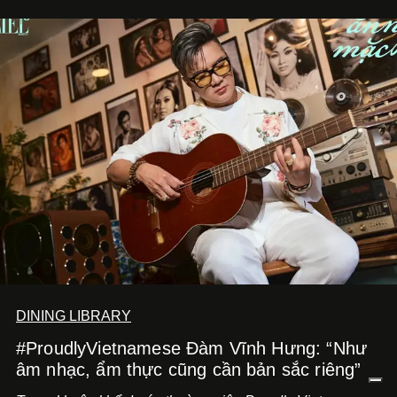
mang đến niềm vui cho thực khách.
DINING LIBRARY
#ProudlyVietnamese Đàm Vĩnh Hưng: “Như
âm nhạc, ẩm thực cũng cần bản sắc riêng”