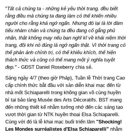
"
Tất cả chúng ta - những kẻ yêu thời trang, đều biết
rằng điều mà chúng ta đang làm có thể khiến nhiều
người cho rằng khá ngớ ngẩn. Nhưng đó lại là lời đàm
tiếu nhàm chán và chúng ta đều đang cố gắng phủ
nhận, thật không may nếu bạn nghĩ kĩ về khái niệm thời
trang, đôi khi nó đúng là ngớ ngẩn thật. Vì thời trang có
thể phản ánh chính trị, có thể khiêu khích, thể hiện
thách thức và cũng có thể mang một ý nghĩa tuyệt
đẹp."
- GĐST Daniel Roseberry chia sẻ.
Sáng ngày 4/7 (theo giờ Pháp), Tuần lễ Thời trang Cao
cấp chính thức bắt đầu với sàn diễn khai mạc đến từ
nhà mốt Schiaparelli trong không gian vô cùng huyền
bí tại bảo tàng Musée des Arts Décoratifs. BST mang
đến những thiết kế nhằm tưởng nhớ đến các sáng tạo
vượt thời gian từ NTK huyền thoại Elsa Schiaparelli.
Cùng với đó là lễ khai mạc buổi triển lãm
"Shocking!
Les Mondes surréalistes d'Elsa Schiaparelli"
nhằm