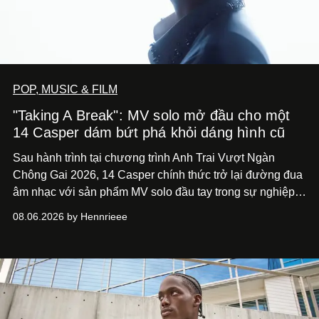
POP, MUSIC & FILM
"Taking A Break": MV solo mở đầu cho một
14 Casper dám bứt phá khỏi dáng hình cũ
Sau hành trình tại chương trình Anh Trai Vượt Ngàn
Chông Gai 2026, 14 Casper chính thức trở lại đường đua
âm nhạc với sản phẩm MV solo đầu tay trong sự nghiệp -
“Taking A Break”
. Đây không chỉ là sản phẩm đánh dấu
08.06.2026 by Hennrieee
bước chuyển mình của 14 Casper sau chương trình, mà
còn mở ra một chương mới trong hành trình nghệ thuật
của nam nghệ sĩ khi lần đầu tiên anh trình làng một MV
solo được đầu tư toàn diện từ sáng tác, sản xuất, trình
diễn đến hình ảnh.