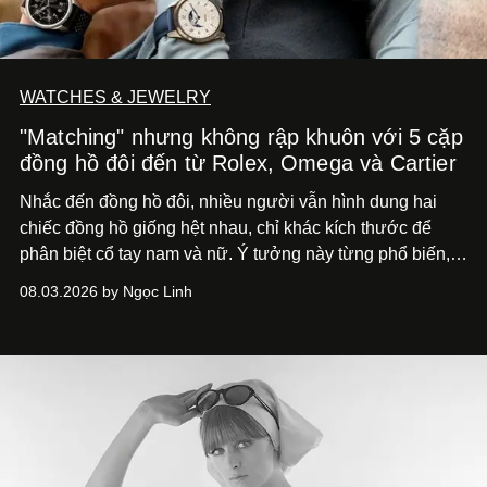
WATCHES & JEWELRY
"Matching" nhưng không rập khuôn với 5 cặp
đồng hồ đôi đến từ Rolex, Omega và Cartier
Nhắc đến đồng hồ đôi, nhiều người vẫn hình dung hai
chiếc đồng hồ giống hệt nhau, chỉ khác kích thước để
phân biệt cổ tay nam và nữ. Ý tưởng này từng phổ biến,
song cũng vô tình khiến khái niệm đồng hồ đôi trở nên
08.03.2026 by Ngọc Linh
khá rập khuôn. Nói lời tạm biết hai phiên bản nam nữ
giống nhau y đúc, các nhà chế tác hiện này không còn
mải miết tìm kiếm sự đồng nhất tuyệt đối. Họ để những
đường nét, tỷ lệ và bảng màu nối liền hai thiết kế, dù mỗi
phiên bản vẫn mang linh hồn riêng.