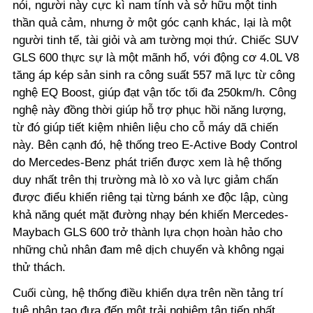
nói, người này cực kì nam tính và sở hữu một tinh
thần quả cảm, nhưng ở một góc cạnh khác, lại là một
người tinh tế, tài giỏi và am tường mọi thứ. Chiếc SUV
GLS 600 thực sự là một mãnh hổ, với động cơ 4.0L V8
tăng áp kép sản sinh ra công suất 557 mã lực từ công
nghệ EQ Boost, giúp đạt vận tốc tối đa 250km/h. Công
nghệ này đồng thời giúp hỗ trợ phục hồi năng lượng,
từ đó giúp tiết kiệm nhiên liệu cho cỗ máy dã chiến
này. Bên cạnh đó, hệ thống treo E-Active Body Control
do Mercedes-Benz phát triển được xem là hệ thống
duy nhất trên thị trường mà lò xo và lực giảm chấn
được điểu khiển riêng tại từng bánh xe độc lập, cùng
khả năng quét mặt đường nhạy bén khiến Mercedes-
Maybach GLS 600 trở thành lựa chọn hoàn hảo cho
những chủ nhân đam mê dịch chuyển và không ngại
thử thách.
Cuối cùng, hệ thống điều khiển dựa trên nền tảng trí
tuệ nhân tạo đưa đến một trải nghiệm tân tiến nhất.