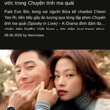
ước trong Chuyện tình ma quái
Park Eun Bin, trong vai người thừa kế chaebol Cheon
Yeo Ri, liên tiếp gây ấn tượng qua từng tập phim
Chuyện
tình ma quái (Spooky in Love)
– K-Drama đình đám đang
chiếu trên Netflix Việt Nam – khi diện loạt trang phục,
đồng hồ & trang sức xa xỉ tương xứng với địa vị trên màn
08.06.2026 by Hennrieee
ảnh nhỏ: từ Hermès, LOEWE cho đến Jaeger-LeCoultre,
Chaumet, Chopard…