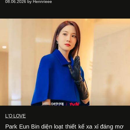
08.06.2026 by Hennrieee
và phong cách sống hiện đại bằng thiết kế sắc nét, chuẩn
xác gắn liền với tính thẩm mỹ toàn cầu.
L'O LOVE
Park Eun Bin diện loạt thiết kế xa xỉ đáng mơ