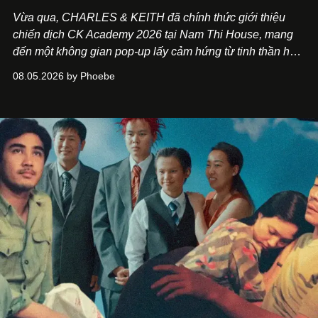
Vừa qua, CHARLES & KEITH đã chính thức giới thiệu
chiến dịch CK Academy 2026 tại Nam Thi House, mang
đến một không gian pop-up lấy cảm hứng từ tinh thần học
đường hiện đại, nơi thời trang, sáng tạo và phong cách
08.05.2026 by Phoebe
sống của thế hệ Gen Z giao thoa trong một trải nghiệm đa
giác quan.