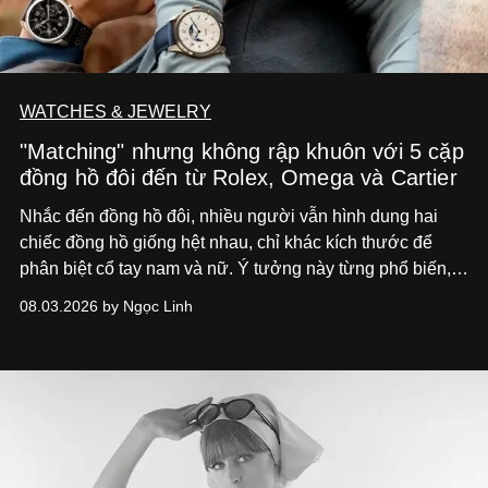
WATCHES & JEWELRY
"Matching" nhưng không rập khuôn với 5 cặp
đồng hồ đôi đến từ Rolex, Omega và Cartier
Nhắc đến đồng hồ đôi, nhiều người vẫn hình dung hai
chiếc đồng hồ giống hệt nhau, chỉ khác kích thước để
phân biệt cổ tay nam và nữ. Ý tưởng này từng phổ biến,
song cũng vô tình khiến khái niệm đồng hồ đôi trở nên
08.03.2026 by Ngọc Linh
khá rập khuôn. Nói lời tạm biết hai phiên bản nam nữ
giống nhau y đúc, các nhà chế tác hiện này không còn
mải miết tìm kiếm sự đồng nhất tuyệt đối. Họ để những
đường nét, tỷ lệ và bảng màu nối liền hai thiết kế, dù mỗi
phiên bản vẫn mang linh hồn riêng.