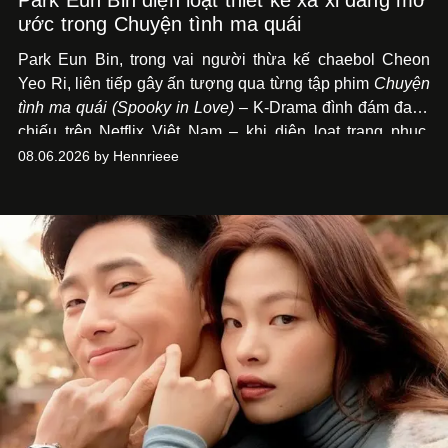
Park Eun Bin diện loạt thiết kế xa xỉ đáng mơ
ước trong Chuyện tình ma quái
Park Eun Bin, trong vai người thừa kế chaebol Cheon
Yeo Ri, liên tiếp gây ấn tượng qua từng tập phim
Chuyện
tình ma quái (Spooky in Love)
– K-Drama đình đám đang
chiếu trên Netflix Việt Nam – khi diện loạt trang phục,
đồng hồ & trang sức xa xỉ tương xứng với địa vị trên màn
08.06.2026 by Hennrieee
ảnh nhỏ: từ Hermès, LOEWE cho đến Jaeger-LeCoultre,
Chaumet, Chopard…