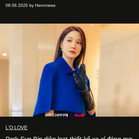
duy thiết kế tiên phong, tái định nghĩa trải nghiệm du lịch
08.06.2026 by Hennrieee
và phong cách sống hiện đại bằng thiết kế sắc nét, chuẩn
xác gắn liền với tính thẩm mỹ toàn cầu.
L'O LOVE