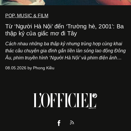
POP, MUSIC & FILM
Từ ‘Người Hà Nội’ đến ‘Trường hè, 2001’: Ba
thập kỷ của giấc mơ đi Tây
Cách nhau những ba thập kỷ nhưng trùng hợp cùng khai
thác câu chuyện gia đình gắn liền làn sóng lao động Đông
Âu, phim truyền hình ‘Người Hà Nội’ và phim điện ảnh
‘Trường hè, 2001’ trình hiện nhãn quan khác biệt về lựa
08.05.2026 by Phong Kiều
chọn một thuở thịnh hành.