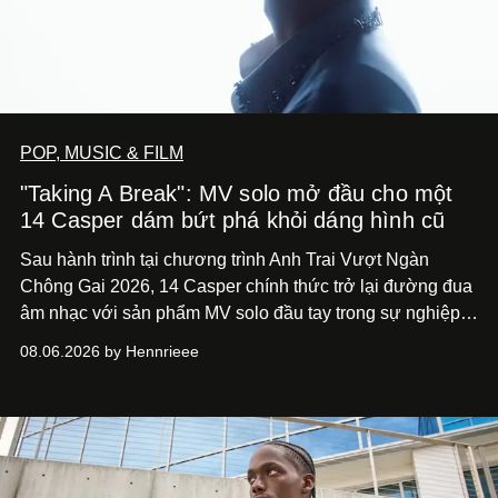
POP, MUSIC & FILM
"Taking A Break": MV solo mở đầu cho một
14 Casper dám bứt phá khỏi dáng hình cũ
Sau hành trình tại chương trình Anh Trai Vượt Ngàn
Chông Gai 2026, 14 Casper chính thức trở lại đường đua
âm nhạc với sản phẩm MV solo đầu tay trong sự nghiệp -
“Taking A Break”
. Đây không chỉ là sản phẩm đánh dấu
08.06.2026 by Hennrieee
bước chuyển mình của 14 Casper sau chương trình, mà
còn mở ra một chương mới trong hành trình nghệ thuật
của nam nghệ sĩ khi lần đầu tiên anh trình làng một MV
solo được đầu tư toàn diện từ sáng tác, sản xuất, trình
diễn đến hình ảnh.