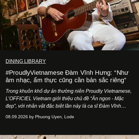
DINING LIBRARY
#ProudlyVietnamese Đàm Vĩnh Hưng: “Như
âm nhạc, ẩm thực cũng cần bản sắc riêng”
Trong khuôn khổ dự án thường niên Proudly Vietnamese,
L’OFFICIEL Vietnam giới thiệu chủ đề “Ăn ngon - Mặc
đẹp”, với nhân vật đặc biệt lần này là ca sĩ Đàm Vĩnh
Hưng. Đầu năm 2026, anh chính thức khai trương Tiệm
08.09.2026 by Phuong Uyen, Lode
Cà Phê Cà Pháo mang dấu ấn Indochine hoài niệm, thu
hút nhiều thực khách ghé thăm.