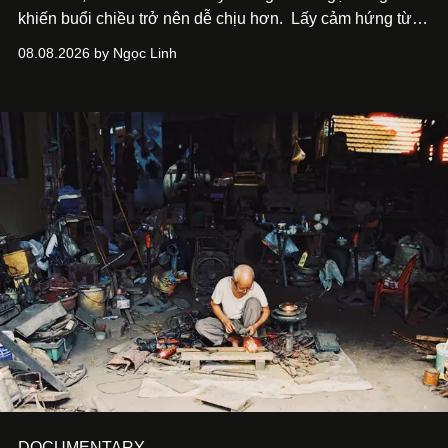
khiến buổi chiều trở nên dễ chịu hơn.
Lấy cảm hứng từ
cà phê, bánh nướng và các món tráng miệng, café nails
08.08.2026 by Ngọc Linh
sử dụng bảng màu nâu sữa, kem, trắng ngà cùng những
chi tiết đắp nổi để tái hiện không gian quen thuộc của
quán cà phê. Dưới đây là những mẫu nail được yêu thích
nhất của xu hướng này.
DOCUMENTARY