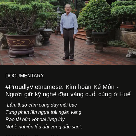
tiến về phía trước.
DOCUMENTARY
#ProudlyVietnamese: Kim hoàn Kế Môn -
Người giữ kỹ nghệ đậu vàng cuối cùng ở Huế
“Lắm thuở cầm cung day mũi bạc
Từng phen lên ngựa trải ngàn vàng
Rao tài bủa vớt oai lừng lẫy
Nghề nghiệp lâu dài vững đặc san”.