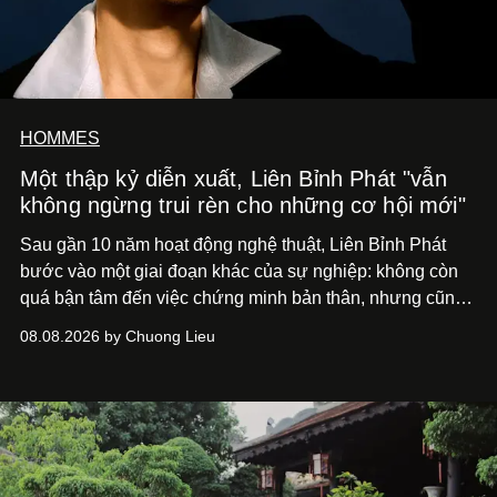
HOMMES
Một thập kỷ diễn xuất, Liên Bỉnh Phát "vẫn
không ngừng trui rèn cho những cơ hội mới"
Sau gần 10 năm hoạt động nghệ thuật, Liên Bỉnh Phát
bước vào một giai đoạn khác của sự nghiệp: không còn
quá bận tâm đến việc chứng minh bản thân, nhưng cũng
chưa bao giờ thôi khao khát được làm nghề. Từ hai bộ
08.08.2026 by Chuong Lieu
phim điện ảnh trong nửa đầu 2026 đến hành trình trở lại
với
Running Man Vietnam
, nam diễn viên nhìn công việc
bằng một tâm thế điềm tĩnh hơn. Anh tiếp tục học hỏi, trau
dồi và chờ đợi những vai diễn đủ sức đưa mình đến
những vùng đất mới. Ở tuổi ngoài 30, điều anh theo đuổi
không phải những đích đến quá lớn, mà là khả năng luôn