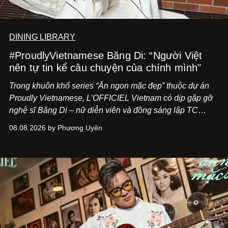
DINING LIBRARY
#ProudlyVietnamese Băng Di: “Người Việt
nên tự tin kể câu chuyện của chính mình"
Trong khuôn khổ series “Ăn ngon mặc đẹp” thuộc dự án
Proudly Vietnamese, L’OFFICIEL Vietnam có dịp gặp gỡ
nghệ sĩ Băng Di – nữ diễn viên và đồng sáng lập TC
ASIA, đơn vị đứng sau các thương hiệu BÀ BAR, MOTLY
08.08.2026 by Phương Uyên
Kitchen Bar và SALEM tại TP.HCM.