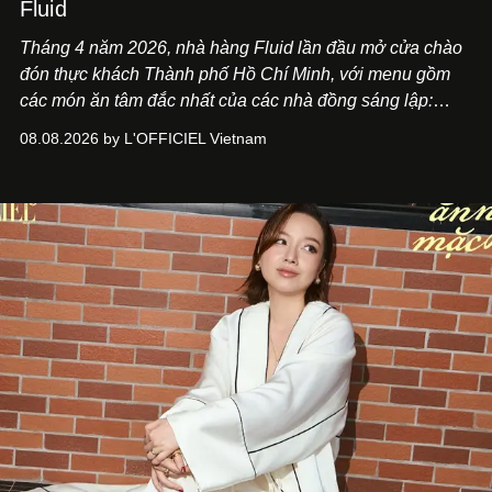
Fluid
Tháng 4 năm 2026, nhà hàng Fluid lần đầu mở cửa chào
đón thực khách Thành phố Hồ Chí Minh, với menu gồm
các món ăn tâm đắc nhất của các nhà đồng sáng lập:
Giám đốc sáng tạo Ben Phạm và chef Thạch Tạ. Những
08.08.2026 by L'OFFICIEL Vietnam
món ăn đa dạng từ Á đến Âu nhanh chóng được yêu thích
nhờ cảm giác ngon miệng, thoải mái và cả khả năng
mang đến niềm vui cho thực khách.