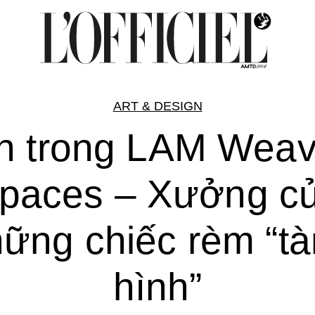
ART & DESIGN
n trong LAM Weav
paces – Xưởng c
ững chiếc rèm “t
hình”