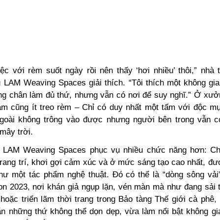
ệc với rèm suốt ngày rồi nên thấy ‘hơi nhiều’ thôi,” nhà t
 LAM Weaving Spaces giải thích. “Tôi thích một không gi
ng chân làm đủ thứ, nhưng vẫn có nơi để suy nghĩ.” Ở xưở
am cũng ít treo rèm – Chỉ có duy nhất một tấm với độc mụ
goài không trông vào được nhưng người bên trong vẫn 
mây trời.
i LAM Weaving Spaces phục vụ nhiều chức năng hơn: Ch
trang trí, khơi gợi cảm xúc và ở mức sáng tạo cao nhất, đư
hư một tác phẩm nghệ thuật. Đó có thể là “dòng sông vải”
ion 2023, nơi khán giả ngụp lặn, vén màn mà như đang sải t
hoặc triển lãm thời trang trong Bảo tàng Thế giới cà phê,
n những thứ không thể dọn dẹp, vừa làm nổi bật không gi