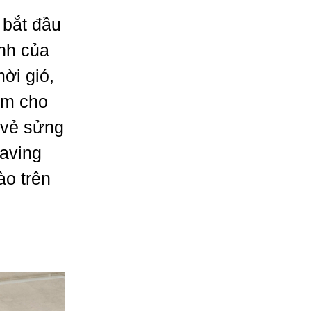
 bắt đầu
nh của
ời gió,
ẵm cho
 vẻ sửng
aving
ào trên