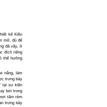
hiết kế Kiều
an mở, đủ để
ng đã vậy, ở
c đích riêng
có thể hưởng
e nắng, làm
ợc trưng bày
 tại sự kiện
ay bơi trong
 nơi tấm rèm
an trưng bày