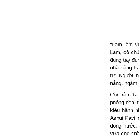
“Lam làm vi
Lam, cô chủ
đụng tay đụ
nhà riêng L
tư: Người n
nắng, ngắm 
Còn rèm tạ
phông nền, 
kiêu hãnh n
Ashui Pavil
dòng nước; 
vừa che chắ