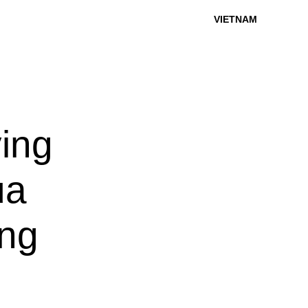
VIETNAM
ing
ủa
àng