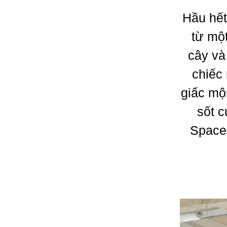
Hầu hết
từ mộ
cây và
chiếc
giấc mộ
sốt 
Spaces