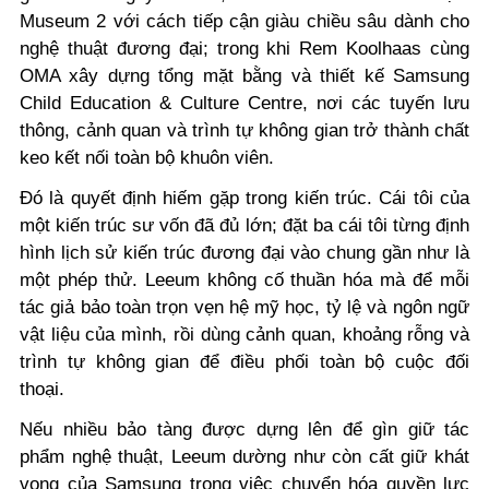
Museum 2 với cách tiếp cận giàu chiều sâu dành cho
nghệ thuật đương đại; trong khi Rem Koolhaas cùng
OMA xây dựng tổng mặt bằng và thiết kế Samsung
Child Education & Culture Centre, nơi các tuyến lưu
thông, cảnh quan và trình tự không gian trở thành chất
keo kết nối toàn bộ khuôn viên.
Đó là quyết định hiếm gặp trong kiến trúc. Cái tôi của
một kiến trúc sư vốn đã đủ lớn; đặt ba cái tôi từng định
hình lịch sử kiến trúc đương đại vào chung gần như là
một phép thử. Leeum không cố thuần hóa mà để mỗi
tác giả bảo toàn trọn vẹn hệ mỹ học, tỷ lệ và ngôn ngữ
vật liệu của mình, rồi dùng cảnh quan, khoảng rỗng và
trình tự không gian để điều phối toàn bộ cuộc đối
thoại.
Nếu nhiều bảo tàng được dựng lên để gìn giữ tác
phẩm nghệ thuật, Leeum dường như còn cất giữ khát
vọng của Samsung trong việc chuyển hóa quyền lực