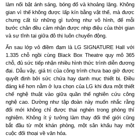
làm nổi bật ánh sáng, bóng đổ và khoảng lặng. Không
gian vì thế không được lấp kín bằng vật thể, mà được
chưng cất từ những gì tưởng như vô hình, để mỗi
bước chân đều cảm nhận được nhịp điệu của thời gian
và sự tĩnh tại giữa đô thị luôn chuyển động.
Ẩn sau lớp vỏ điềm đạm là LG SIGNATURE Hall với
1.335 chỗ ngồi cùng Black Box Theatre quy mô 365
chỗ, đủ sức tiếp nhận nhiều hình thức trình diễn đương
đại. Dẫu vậy, giá trị của công trình chưa bao giờ được
quyết định bởi sức chứa hay danh mục thiết bị. Điều
đáng kể hơn nằm ở lựa chọn của LG khi đưa một thiết
chế nghệ thuật vào giữa quần thể nghiên cứu công
nghệ cao. Dường như tập đoàn này muốn nhắc rằng
đổi mới không chỉ được thai nghén trong phòng thí
nghiệm. Không ít ý tưởng làm thay đổi thế giới cũng
bắt đầu từ một khán phòng, một sân khấu hay một
cuộc đối thoại về văn hóa.