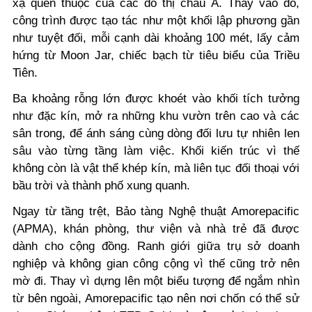
xạ quen thuộc của các đô thị châu Á. Thay vào đó,
công trình được tạo tác như một khối lập phương gần
như tuyệt đối, mỗi cạnh dài khoảng 100 mét, lấy cảm
hứng từ Moon Jar, chiếc bạch từ tiêu biểu của Triều
Tiên.
Ba khoảng rỗng lớn được khoét vào khối tích tưởng
như đặc kín, mở ra những khu vườn trên cao và các
sân trong, để ánh sáng cùng dòng đối lưu tự nhiên len
sâu vào từng tầng làm việc. Khối kiến trúc vì thế
không còn là vật thể khép kín, mà liên tục đối thoại với
bầu trời và thành phố xung quanh.
Ngay từ tầng trệt, Bảo tàng Nghệ thuật Amorepacific
(APMA), khán phòng, thư viện và nhà trẻ đã được
dành cho cộng đồng. Ranh giới giữa trụ sở doanh
nghiệp và không gian công cộng vì thế cũng trở nên
mờ đi. Thay vì dựng lên một biểu tượng để ngắm nhìn
từ bên ngoài, Amorepacific tạo nên nơi chốn có thể sử