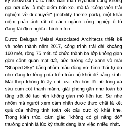
kỳ showroom ô tô nào. Bản thân Hyundai cũng không
gọi nơi đây là một điểm bán xe, mà là "công viên trải
nghiệm về di chuyển" (mobility theme park), một khái
niệm phản ánh rất rõ cách ngành công nghiệp ô tô
đang tái định nghĩa chính mình.
Được Delugan Meissl Associated Architects thiết kế
và hoàn thành năm 2017, công trình trải dài khoảng
160 mét, rộng 75 mét, tổ chức thành ba lớp không gian
gồm cảnh quan mặt đất, bức tường cây xanh và mái
"Shaped Sky" bằng nhôm màu đồng với hình thái tự do
như đang lơ lửng phía trên toàn bộ khối đế bằng kính.
Mái thép khổng lồ ấy chỉ tựa trên bốn lõi bê tông và
sáu cụm cột thanh mảnh, giải phóng gần như toàn bộ
tầng trệt để tạo nên không gian mở liên tục. Sự nhẹ
nhõm mà người xem cảm nhận được thực chất là kết
quả của những tính toán kết cấu cực kỳ khắt khe.
Trong kiến trúc, cảm giác "không có gì nâng đỡ"
thường chính là lúc kỹ thuật đang làm việc nhiều nhất.