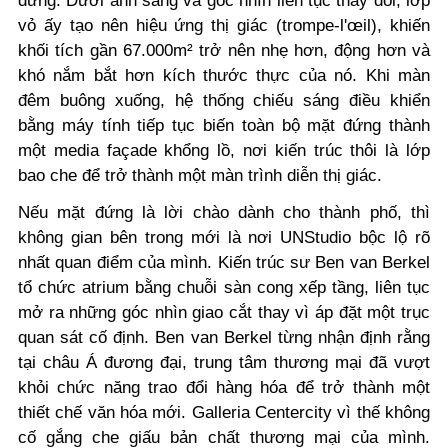
đứng. Dưới ánh sáng và góc nhìn liên tục thay đổi, lớp
vỏ ấy tạo nên hiệu ứng thị giác (trompe-l'œil), khiến
khối tích gần 67.000m² trở nên nhẹ hơn, động hơn và
khó nắm bắt hơn kích thước thực của nó. Khi màn
đêm buông xuống, hệ thống chiếu sáng điều khiển
bằng máy tính tiếp tục biến toàn bộ mặt đứng thành
một media façade khổng lồ, nơi kiến trúc thôi là lớp
bao che để trở thành một màn trình diễn thị giác.
Nếu mặt đứng là lời chào dành cho thành phố, thì
không gian bên trong mới là nơi UNStudio bộc lộ rõ
nhất quan điểm của mình. Kiến trúc sư Ben van Berkel
tổ chức atrium bằng chuỗi sàn cong xếp tầng, liên tục
mở ra những góc nhìn giao cắt thay vì áp đặt một trục
quan sát cố định.
Ben van Berkel từng nhận định rằng
tại châu Á đương đại, trung tâm thương mại đã vượt
khỏi chức năng trao đổi hàng hóa để trở thành một
thiết chế văn hóa mới. Galleria Centercity vì thế không
cố gắng che giấu bản chất thương mại của mình.