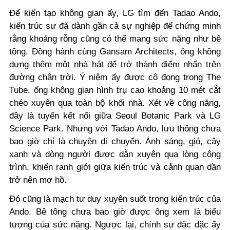
Để kiến tạo không gian ấy, LG tìm đến Tadao Ando,
kiến trúc sư đã dành gần cả sự nghiệp để chứng minh
rằng khoảng rỗng cũng có thể mang sức nặng như bê
tông. Đồng hành cùng Gansam Architects, ông không
dựng thêm một nhà hát để trở thành điểm nhấn trên
đường chân trời. Ý niệm ấy được cô đọng trong The
Tube, ống không gian hình trụ cao khoảng 10 mét cắt
chéo xuyên qua toàn bộ khối nhà. Xét về công năng,
đây là tuyến kết nối giữa Seoul Botanic Park và LG
Science Park. Nhưng với Tadao Ando, lưu thông chưa
bao giờ chỉ là chuyện di chuyển. Ánh sáng, gió, cây
xanh và dòng người được dẫn xuyên qua lòng công
trình, khiến ranh giới giữa kiến trúc và cảnh quan dần
trở nên mơ hồ.
Đó cũng là mạch tư duy xuyên suốt trong kiến trúc của
Ando. Bê tông chưa bao giờ được ông xem là biểu
tượng của sức nặng. Ngược lại, chính sự đặc đặc ấy