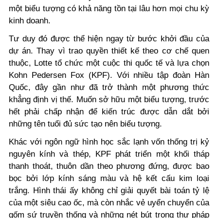
một biểu tượng có khả năng tồn tại lâu hơn mọi chu kỳ
kinh doanh.
Tư duy đó được thể hiện ngay từ bước khởi đầu của
dự án. Thay vì trao quyền thiết kế theo cơ chế quen
thuộc, Lotte tổ chức một cuộc thi quốc tế và lựa chọn
Kohn Pedersen Fox (KPF). Với nhiều tập đoàn Hàn
Quốc, đây gần như đã trở thành một phương thức
khẳng định vị thế. Muốn sở hữu một biểu tượng, trước
hết phải chấp nhận để kiến trúc được dẫn dắt bởi
những tên tuổi đủ sức tạo nên biểu tượng.
Khác với ngôn ngữ hình học sắc lạnh vốn thống trị kỷ
nguyên kính và thép, KPF phát triển một khối tháp
thanh thoát, thuôn dần theo phương đứng, được bao
bọc bởi lớp kính sáng màu và hệ kết cấu kim loại
trắng. Hình thái ấy không chỉ giải quyết bài toán tỷ lệ
của một siêu cao ốc, mà còn nhắc vẻ uyển chuyển của
gốm sứ truyền thống và những nét bút trong thư pháp