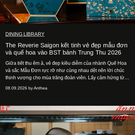
DINING LIBRARY
The Reverie Saigon kết tinh vẻ đẹp mẫu đơn
và quế hoa vào BST bánh Trung Thu 2026
Giữa tiết thu êm ả, vẻ đẹp kiều diễm của nhành Quế Hoa
và sắc Mẫu Đơn rực rỡ như cùng nhau dệt nên lời chúc
thịnh vượng cho mùa trăng đoàn viên. Lấy cảm hứng từ
khung cảnh giàu chất thơ ấy, The Reverie Saigon lưu giữ
08.09.2026 by Anthea
hương vị của những thức quà truyền thống vào bộ sưu
tập bánh Trung Thu ‘Nguyệt Dạ Song Hoa’, gồm ba hộp
quà tặng ‘Mẫu Đơn Khai Phúc’, ‘Quế Hoa Vọng Nguyệt’
và ‘Nguyệt Sắc Giao Hòa’, gửi trao ước nguyện bình an
và hạnh phúc viên mãn.