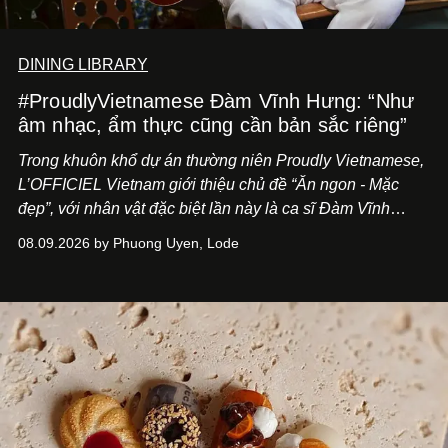
DINING LIBRARY
#ProudlyVietnamese Đàm Vĩnh Hưng: “Như
âm nhạc, ẩm thực cũng cần bản sắc riêng”
Trong khuôn khổ dự án thường niên Proudly Vietnamese,
L’OFFICIEL Vietnam giới thiệu chủ đề “Ăn ngon - Mặc
đẹp”, với nhân vật đặc biệt lần này là ca sĩ Đàm Vĩnh
Hưng. Đầu năm 2026, anh chính thức khai trương Tiệm
08.09.2026 by Phuong Uyen, Lode
Cà Phê Cà Pháo mang dấu ấn Indochine hoài niệm, thu
hút nhiều thực khách ghé thăm.