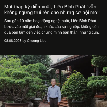
Một thập kỷ diễn xuất, Liên Bỉnh Phát "vẫn
không ngừng trui rèn cho những cơ hội mới"
Sau gần 10 năm hoạt động nghệ thuật, Liên Bỉnh Phát
bước vào một giai đoạn khác của sự nghiệp: không còn
quá bận tâm đến việc chứng minh bản thân, nhưng cũng
chưa bao giờ thôi khao khát được làm nghề. Từ hai bộ
08.08.2026 by Chuong Lieu
phim điện ảnh trong nửa đầu 2026 đến hành trình trở lại
với
Running Man Vietnam
, nam diễn viên nhìn công việc
bằng một tâm thế điềm tĩnh hơn. Anh tiếp tục học hỏi, trau
dồi và chờ đợi những vai diễn đủ sức đưa mình đến
những vùng đất mới. Ở tuổi ngoài 30, điều anh theo đuổi
không phải những đích đến quá lớn, mà là khả năng luôn
tiến về phía trước.