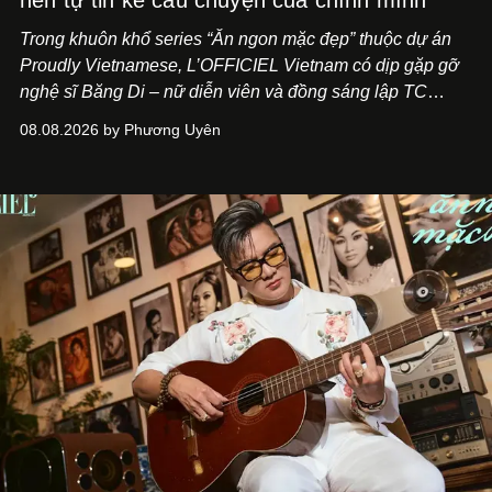
nên tự tin kể câu chuyện của chính mình"
Trong khuôn khổ series “Ăn ngon mặc đẹp” thuộc dự án
Proudly Vietnamese, L’OFFICIEL Vietnam có dịp gặp gỡ
nghệ sĩ Băng Di – nữ diễn viên và đồng sáng lập TC
ASIA, đơn vị đứng sau các thương hiệu BÀ BAR, MOTLY
08.08.2026 by Phương Uyên
Kitchen Bar và SALEM tại TP.HCM.