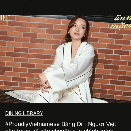
món ăn đa dạng từ Á đến Âu nhanh chóng được yêu thích
nhờ cảm giác ngon miệng, thoải mái và cả khả năng
mang đến niềm vui cho thực khách.
DINING LIBRARY
#ProudlyVietnamese Băng Di: “Người Việt