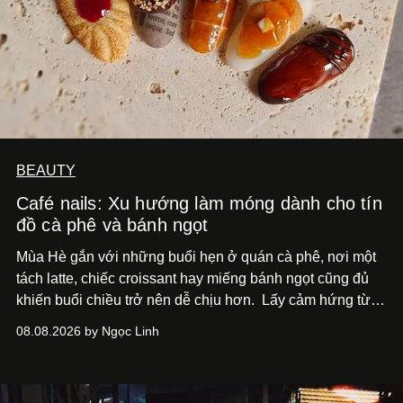
BEAUTY
Café nails: Xu hướng làm móng dành cho tín
đồ cà phê và bánh ngọt
Mùa Hè gắn với những buổi hẹn ở quán cà phê, nơi một
tách latte, chiếc croissant hay miếng bánh ngọt cũng đủ
khiến buổi chiều trở nên dễ chịu hơn.
Lấy cảm hứng từ
cà phê, bánh nướng và các món tráng miệng, café nails
08.08.2026 by Ngọc Linh
sử dụng bảng màu nâu sữa, kem, trắng ngà cùng những
chi tiết đắp nổi để tái hiện không gian quen thuộc của
quán cà phê. Dưới đây là những mẫu nail được yêu thích