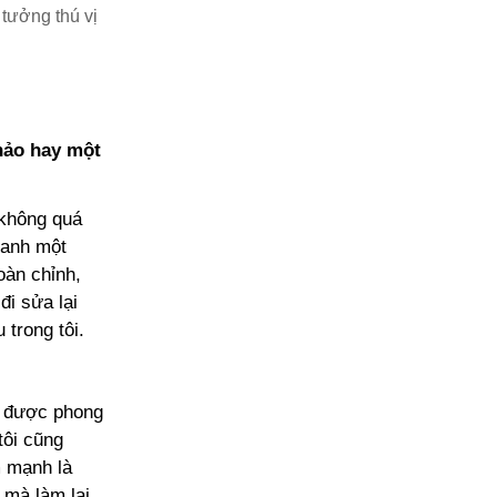
tưởng thú vị
hảo hay một
 không quá
ranh một
oàn chỉnh,
đi sửa lại
 trong tôi.
ết được phong
tôi cũng
m mạnh là
ễ mà làm lại