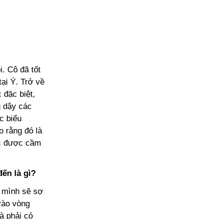
. Cô đã tốt
ại Ý. Trở về
 đặc biệt,
g dậy các
c biểu
 rằng đó là
ệc được cầm
đến là gì?
, mình sẽ sợ
vào vòng
à phải có