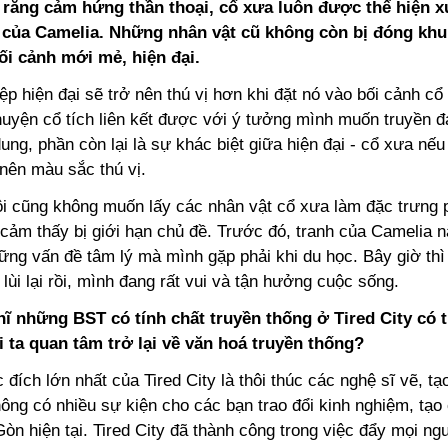
 rằng cảm hứng thần thoại, cổ xưa luôn được thể hiện x
h của Camelia. Những nhân vật cũ không còn bị đóng kh
ối cảnh mới mẻ, hiện đại.
ệp hiện đại sẽ trở nên thú vị hơn khi đặt nó vào bối cảnh c
huyện cổ tích liên kết được với ý tưởng mình muốn truyền đ
dung, phần còn lại là sự khác biệt giữa hiện đại - cổ xưa nếu
 nên màu sắc thú vị.
tôi cũng không muốn lấy các nhân vật cổ xưa làm đặc trưng
cảm thấy bị giới hạn chủ đề.
Trước đó, tranh của Camelia n
hững vấn đề tâm lý mà mình gặp phải khi du học. Bây giờ th
 lùi lại rồi, mình đang rất vui và tận hưởng cuộc sống.
ĩ những BST có tính chất truyền thống ở Tired City có 
 ta quan tâm trở lại về văn hoá truyền thống?
 đích lớn nhất của Tired City là thôi thúc các nghệ sĩ vẽ, t
ông có nhiều sự kiện cho các bạn trao đổi kinh nghiệm, tạo
òn hiện tại. Tired City đã thành công trong việc đẩy mọi ngư