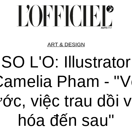
ART & DESIGN
SO L'O: Illustrator
Camelia Pham - "V
ước, việc trau dồi 
hóa đến sau"