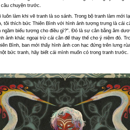
 câu chuyện trước.
i luôn làm khi vẽ tranh là so sánh. Trong bộ tranh làm mới lạ
 tôi thích bức Thiên Bình với hình ảnh tượng trưng là cái c
n ngầm biểu tượng cho điều gì?”. Đó là sự cân bằng âm dươn
ình ảnh khác ngoại trừ cái cân để thay thế cho ý niệm đó. T
ên Bình, ban mới thấy hình ảnh con hạc đứng trên lưng rùa 
ột bức tranh, hãy biết cái mình muốn có trong tranh trước.