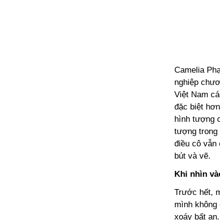
Camelia Phạm
nghiệp chươn
Việt Nam cá
đặc biệt hơn
hình tượng c
tượng trong
điều cô vẫn
bút và vẽ.
Khi nhìn và
Trước hết, m
mình không đ
xoáy bất an.