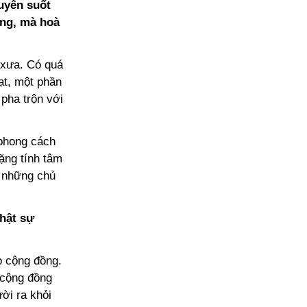
uyên suốt
ung, mà hoà
ổ xưa. Có quá
ạt, một phần
 pha trộn với
 phong cách
ặng tính tâm
ì những chủ
thật sự
ạo cộng đồng.
 cộng đồng
ời ra khỏi