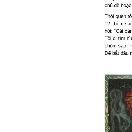
chủ đề hoặc
Thói quen tô
12 chòm sao,
hỏi: “Cái câ
Tôi đi tìm h
chòm sao Thi
Để bắt đầu m