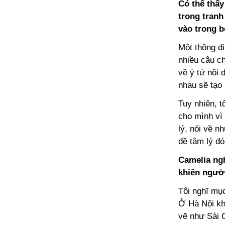
Có thể thấy
trong tran
vào trong b
Một thông đi
nhiều câu c
về ý tứ nội 
nhau sẽ tạo
Tuy nhiên, 
cho mình vì 
lý, nói về n
đề tâm lý đó
Camelia ngh
khiến người
Tôi nghĩ mục
Ở Hà Nội kh
vẽ như Sài G