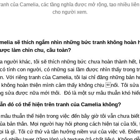
ranh của Camelia, các tầng nghĩa được mở rộng, tạo nhiều liên 
cho người xem.
melia sẽ thích ngắm nhìn những bức tranh không hoàn 
ược làm chỉn chu, cầu toàn?
ủa người khác, tôi sẽ thích những bức chưa hoàn thành hết,
có tính con người, có những sai lầm được nhìn thấy trong t
n. Với riêng tranh của Camelia, tôi lại chỉ đăng những bản h
 không hoàn thiện mình cảm thấy không chịu nổi. Tôi sửa 
ng sửa được nữa mới thôi. Đó là một sự mâu thuẫn khó hiểu
ẫn đó có thể hiện trên tranh của Camelia không?
 mâu thuẫn thể hiện trong việc đến bây giờ tôi vẫn chưa bi
ủa bản thân. Mọi người hay hỏi phong cách hiện tại của tôi, 
ọi là gì. Tôi cứ thử và tận hưởng niềm vui của việc vẽ. Điể
i có nhiều layer (tầng lớp) và texture (tả chất liệu). Không d