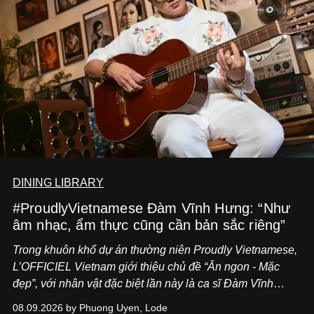
DINING LIBRARY
#ProudlyVietnamese Đàm Vĩnh Hưng: “Như
âm nhạc, ẩm thực cũng cần bản sắc riêng”
Trong khuôn khổ dự án thường niên Proudly Vietnamese,
L’OFFICIEL Vietnam giới thiệu chủ đề “Ăn ngon - Mặc
đẹp”, với nhân vật đặc biệt lần này là ca sĩ Đàm Vĩnh
Hưng. Đầu năm 2026, anh chính thức khai trương Tiệm
08.09.2026 by Phuong Uyen, Lode