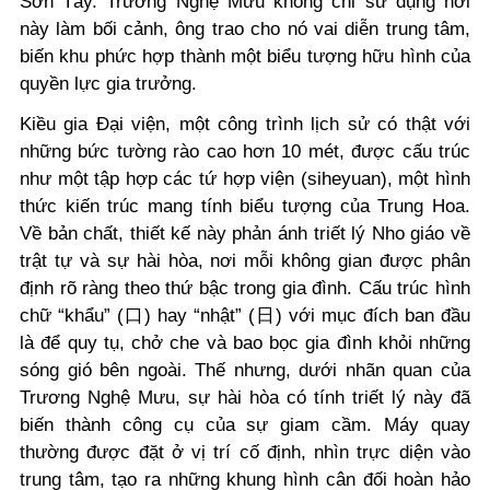
Sơn Tây. Trương Nghệ Mưu không chỉ sử dụng nơi
này làm bối cảnh, ông trao cho nó vai diễn trung tâm,
biến khu phức hợp thành một biểu tượng hữu hình của
quyền lực gia trưởng.
Kiều gia Đại viện, một công trình lịch sử có thật với
những bức tường rào cao hơn 10 mét, được cấu trúc
như một tập hợp các tứ hợp viện (siheyuan), một hình
thức kiến trúc mang tính biểu tượng của Trung Hoa.
Về bản chất, thiết kế này phản ánh triết lý Nho giáo về
trật tự và sự hài hòa, nơi mỗi không gian được phân
định rõ ràng theo thứ bậc trong gia đình. Cấu trúc hình
chữ “khẩu” (口) hay “nhật” (日) với mục đích ban đầu
là để quy tụ, chở che và bao bọc gia đình khỏi những
sóng gió bên ngoài. Thế nhưng, dưới nhãn quan của
Trương Nghệ Mưu, sự hài hòa có tính triết lý này đã
biến thành công cụ của sự giam cầm. Máy quay
thường được đặt ở vị trí cố định, nhìn trực diện vào
trung tâm, tạo ra những khung hình cân đối hoàn hảo