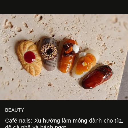
Cà Phê Cà Pháo mang dấu ấn Indochine hoài niệm, thu
hút nhiều thực khách ghé thăm.
BEAUTY
Café nails: Xu hướng làm móng dành cho tín
đồ cà phê và bánh ngọt