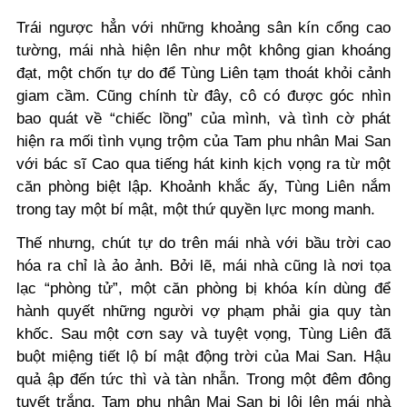
Trái ngược hẳn với những khoảng sân kín cổng cao
tường, mái nhà hiện lên như một không gian khoáng
đạt, một chốn tự do để Tùng Liên tạm thoát khỏi cảnh
giam cầm. Cũng chính từ đây, cô có được góc nhìn
bao quát về “chiếc lồng” của mình, và tình cờ phát
hiện ra mối tình vụng trộm của Tam phu nhân Mai San
với bác sĩ Cao qua tiếng hát kinh kịch vọng ra từ một
căn phòng biệt lập. Khoảnh khắc ấy, Tùng Liên nắm
trong tay một bí mật, một thứ quyền lực mong manh.
Thế nhưng, chút tự do trên mái nhà với bầu trời cao
hóa ra chỉ là ảo ảnh. Bởi lẽ, mái nhà cũng là nơi tọa
lạc “phòng tử”, một căn phòng bị khóa kín dùng để
hành quyết những người vợ phạm phải gia quy tàn
khốc. Sau một cơn say và tuyệt vọng, Tùng Liên đã
buột miệng tiết lộ bí mật động trời của Mai San. Hậu
quả ập đến tức thì và tàn nhẫn. Trong một đêm đông
tuyết trắng, Tam phu nhân Mai San bị lôi lên mái nhà