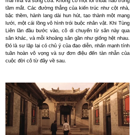
mái nhà và song cửa. Không có một lối thoát nào trong
tầm mắt. Các đường thẳng của kiến trúc như cột nhà,
bậc thềm, hành lang dài hun hút, tạo thành một mạng
lưới, một cái lồng vô hình trói buộc nhân vật. Khi Tùng
Liên lần đầu bước vào, cô di chuyển từ sân này qua
sân khác, và mỗi khoảng sân gần như giống hệt nhau.
Đó là sự lặp lại có chủ ý của đạo diễn, nhấn mạnh tính
tuần hoàn vô vọng và sự đơn điệu đến tàn nhẫn của
cuộc đời cô từ đây về sau.