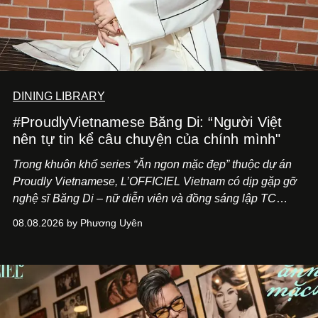
DINING LIBRARY
#ProudlyVietnamese Băng Di: “Người Việt
nên tự tin kể câu chuyện của chính mình"
Trong khuôn khổ series “Ăn ngon mặc đẹp” thuộc dự án
Proudly Vietnamese, L’OFFICIEL Vietnam có dịp gặp gỡ
nghệ sĩ Băng Di – nữ diễn viên và đồng sáng lập TC
ASIA, đơn vị đứng sau các thương hiệu BÀ BAR, MOTLY
08.08.2026 by Phương Uyên
Kitchen Bar và SALEM tại TP.HCM.