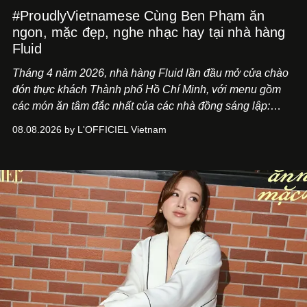
#ProudlyVietnamese Cùng Ben Phạm ăn
ngon, mặc đẹp, nghe nhạc hay tại nhà hàng
Fluid
Tháng 4 năm 2026, nhà hàng Fluid lần đầu mở cửa chào
đón thực khách Thành phố Hồ Chí Minh, với menu gồm
các món ăn tâm đắc nhất của các nhà đồng sáng lập:
Giám đốc sáng tạo Ben Phạm và chef Thạch Tạ. Những
08.08.2026 by L'OFFICIEL Vietnam
món ăn đa dạng từ Á đến Âu nhanh chóng được yêu thích
nhờ cảm giác ngon miệng, thoải mái và cả khả năng
mang đến niềm vui cho thực khách.