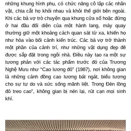
những khung hình phụ, có chức năng cô lập các nhân
vật, chia cắt họ khỏi nhau và khỏi thế giới bên ngoài.
Khi các bà vợ trò chuyện qua khung cửa sổ hoặc đứng
ở hai đầu đối diện của một hành lang, máy quay
thường giữ một khoảng cách quan sát từ xa, khiến họ
như hòa vào bối cảnh kiến trúc. Các bà vợ trở thành
một phần của cảnh trí, như những vật dụng đẹp đẽ
được sắp đặt trong ngôi nhà. Điều này tạo ra một sự
tương phản với các tác phẩm trước đó của Trương
Nghệ Mưu như “Cao lương đỏ” (1987), nơi không gian
là những cánh đồng cao lương bát ngát, biểu tượng
cho sự tự do và sức sống mãnh liệt. Trong Đèn lồng
đỏ treo cao”, không gian bị nén lại, rút cạn mọi sinh
khí.