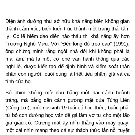
Điện ảnh dường như sở hữu khả năng biến không gian
thành cảm xúc, biến kiến trúc thành một trạng thái tâm
lý. Có lẽ hiếm đạo diễn nào thấu thị khả năng ấy hơn
Trương Nghệ Mưu. Với “Đèn lồng đỏ treo cao” (1991),
ông chứng minh rằng ngôi nhà đôi khi không phải là
mái ấm, mà là một cơ chế vận hành thông qua các
nghi lễ, được kiến tạo để định hình và kiểm soát thân
phận con người, cuối cùng là triệt tiêu phẩm giá và cá
tính của họ.
Bộ phim không mở đầu bằng một đại cảnh hoành
tráng, mà bằng cận cảnh gương mặt của Tùng Liên
(Củng Lợi), một nữ sinh 19 tuổi có học thức, buộc phải
từ bỏ con đường học vấn để gả làm vợ tư cho một lão
gia giàu có. Gương mặt ấy nhìn thẳng vào máy quay,
một cái nhìn mang theo cả sự thách thức lẫn nỗi tuyệt