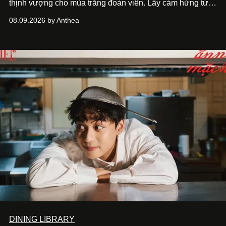
thịnh vượng cho mùa trăng đoàn viên. Lấy cảm hứng từ
khung cảnh giàu chất thơ ấy, The Reverie Saigon lưu giữ
08.09.2026 by Anthea
hương vị của những thức quà truyền thống vào bộ sưu
tập bánh Trung Thu ‘Nguyệt Dạ Song Hoa’, gồm ba hộp
quà tặng ‘Mẫu Đơn Khai Phúc’, ‘Quế Hoa Vọng Nguyệt’
và ‘Nguyệt Sắc Giao Hòa’, gửi trao ước nguyện bình an
và hạnh phúc viên mãn.
DINING LIBRARY