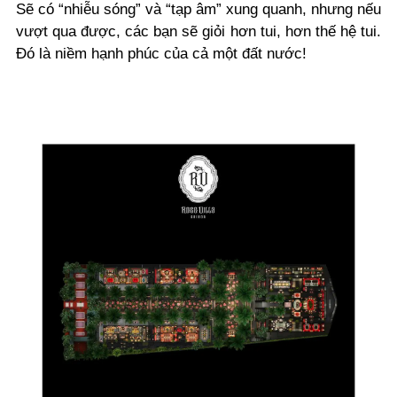
Sẽ có “nhiễu sóng” và “tạp âm” xung quanh, nhưng nếu
vượt qua được, các bạn sẽ giỏi hơn tui, hơn thế hệ tui.
Đó là niềm hạnh phúc của cả một đất nước!