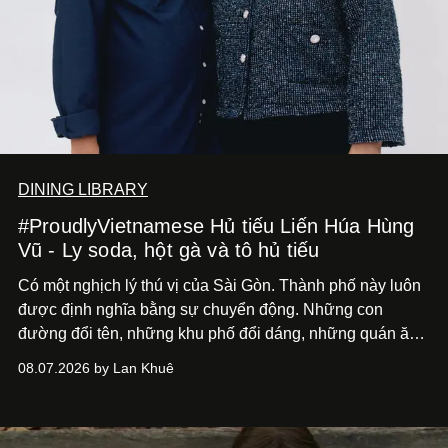
DINING LIBRARY
#ProudlyVietnamese Hủ tiếu Liến Húa Hùng
Vũ - Ly soda, hột gà và tô hủ tiếu
Có một nghịch lý thú vị của Sài Gòn. Thành phố này luôn
được định nghĩa bằng sự chuyển động. Những con
đường đổi tên, những khu phố đổi dáng, những quán ăn
mở ra rồi biến mất chỉ sau vài mùa mưa. Người ta luôn
08.07.2026 by Lan Khuê
nói về cái mới, về xu hướng tiếp theo, về những điều
đáng để trải nghiệm trước khi chúng trở nên lỗi thời.