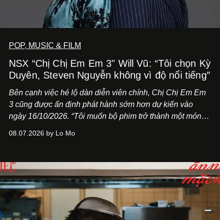
POP, MUSIC & FILM
NSX “Chị Chị Em Em 3" Will Vũ: “Tôi chọn Kỳ
Duyên, Steven Nguyễn không vì độ nổi tiếng”
Bên cạnh việc hé lộ dàn diễn viên chính,
Chị Chị Em Em
3
cũng được ấn định phát hành sớm hơn dự kiến vào
ngày 16/10/2026. “Tôi muốn bộ phim trở thành một món
quà, đồng thời thể hiện sự trân trọng và tôn vinh phụ nữ
08.07.2026 by Lo Mo
Việt Nam”, NSX Will Vũ cho biết.