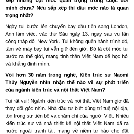
xếp những cột mốc quan trọng trong cuộc đời
mình chưa? Nếu sắp xếp thì dấu mốc nào là quan
trọng nhất?
Ngày tui bước lên chuyến bay đầu tiên sang London,
Anh làm việc, vào thứ Sáu ngày 13, ngay sau vụ tấn
công tháp đôi New York. Tui không quên hành trình đó,
tấm vé máy bay tui vẫn giữ đến giờ. Đó là cột mốc tui
bước ra thế giới, mang tinh thần Việt Nam để học hỏi
và khẳng định mình.
Với hơn 30 năm trong nghề, Kiến trúc sư Naomi
Thủy Nguyễn nhìn nhận thế nào về sự phát triển
của ngành kiến trúc và nội thất Việt Nam?
Tui rất vui! Ngành kiến trúc và nội thất Việt Nam giờ đã
thay đổi góc nhìn. Nhà đầu tư biết dùng trí tuệ nội địa,
tôn trọng sự tiến bộ và chăm chỉ của người Việt. Nhiều
kiến trúc sư và nhà thiết kế nội thất Việt Nam đã ra
nước ngoài tranh tài, mang về niềm tự hào cho đất