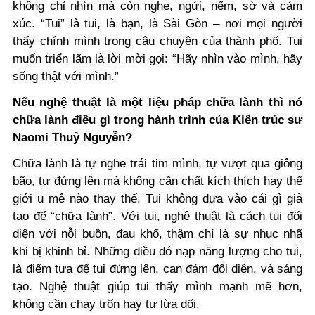
không chỉ nhìn mà còn nghe, ngửi, nếm, sờ và cảm
xúc. “Tui” là tui, là bạn, là Sài Gòn – nơi mọi người
thấy chính mình trong câu chuyện của thành phố. Tui
muốn triển lãm là lời mời gọi: “Hãy nhìn vào mình, hãy
sống thật với mình.”
Nếu nghệ thuật là một liệu pháp chữa lành thì nó
chữa lành điều gì trong hành trình của Kiến trúc sư
Naomi Thuỷ Nguyễn?
Chữa lành là tự nghe trái tim mình, tự vượt qua giông
bão, tự đứng lên mà không cần chất kích thích hay thế
giới u mê nào thay thế. Tui không dựa vào cái gì giả
tạo để “chữa lành”. Với tui, nghệ thuật là cách tui đối
diện với nỗi buồn, đau khổ, thậm chí là sự nhục nhã
khi bị khinh bỉ. Những điều đó nạp năng lượng cho tui,
là điểm tựa để tui đứng lên, can đảm đối diện, và sáng
tạo. Nghệ thuật giúp tui thấy mình mạnh mẽ hơn,
không cần chạy trốn hay tự lừa dối.