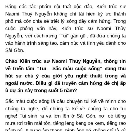
Bằng các tác phẩm nội thất độc đáo, Kiến trúc sư
Naomi Thuỷ Nguyễn không chỉ tái hiện ký ức thành
phố mà còn chia sẻ triết lý sống đầy cảm hứng. Trong
cuộc phỏng vấn này, Kiến trúc sư Naomi Thủy
Nguyễn, với cách xưng “Tui” gần gũi, đã đưa chúng ta
vào hành trình sáng tạo, cảm xúc và tình yêu dành cho
Sài Gòn.
Chào Kiến trúc sư Naomi Thủy Nguyễn, thông tin
về triển lãm “Tui - Sắc màu cuộc sống” đang thu
hút sự chú ý của giới yêu nghệ thuật trong và
ngoài nước. Điều gì đã truyền cảm hứng để chị ấp
ủ dự án này trong suốt 5 năm?
Sắc màu cuộc sống là câu chuyện tui kể về mình cho
chúng ta nghe, để chúng ta kể về chúng ta cho tui
nghe! Tui sinh ra và lớn lên ở Sài Gòn, nơi có tiếng
mưa rơi trên mái tôn, tiếng leng keng xe kem, tiếng rao
bánh mì. Những âm thanh, hình ảnh đó không chỉ là ký