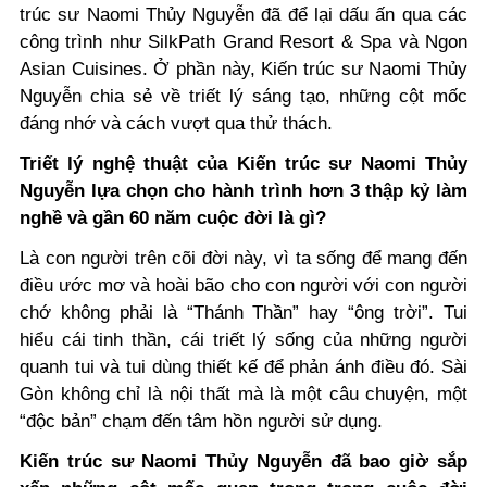
trúc sư Naomi Thủy Nguyễn đã để lại dấu ấn qua các
công trình như SilkPath Grand Resort & Spa và Ngon
Asian Cuisines. Ở phần này, Kiến trúc sư Naomi Thủy
Nguyễn chia sẻ về triết lý sáng tạo, những cột mốc
đáng nhớ và cách vượt qua thử thách.
Triết lý nghệ thuật của Kiến trúc sư Naomi Thủy
Nguyễn lựa chọn cho hành trình hơn 3 thập kỷ làm
nghề và gần 60 năm cuộc đời là gì?
Là con người trên cõi đời này, vì ta sống để mang đến
điều ước mơ và hoài bão cho con người với con người
chớ không phải là “Thánh Thần” hay “ông trời”. Tui
hiểu cái tinh thần, cái triết lý sống của những người
quanh tui và tui dùng thiết kế để phản ánh điều đó. Sài
Gòn không chỉ là nội thất mà là một câu chuyện, một
“độc bản” chạm đến tâm hồn người sử dụng.
Kiến trúc sư Naomi Thủy Nguyễn đã bao giờ sắp