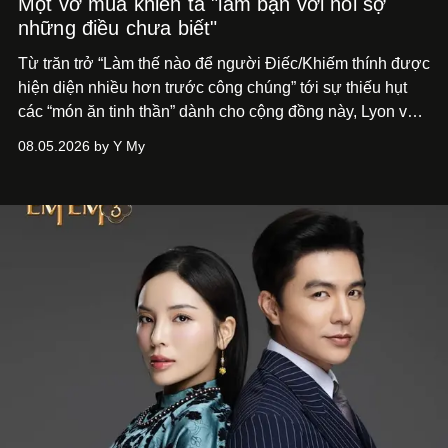
Một vở múa khiến ta "làm bạn với nỗi sợ
những điều chưa biết"
Từ trăn trở “Làm thế nào để người Điếc/Khiếm thính được
hiện diện nhiều hơn trước công chúng” tới
sự thiếu hụt
các “món ăn tinh thần” dành cho cộng đồng này, Lyon và
Phương đã quyết tâm biến ý tưởng công diễn một tác
08.05.2026 by Y My
phẩm múa đương đại thành hiện thực, mang tên Lắng
Nghe Điểm Chạm.