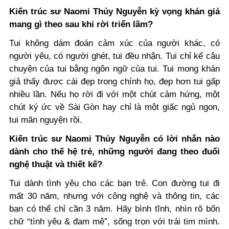
Kiến trúc sư Naomi Thủy Nguyễn kỳ vọng khán giả
mang gì theo sau khi rời triển lãm?
Tui không dám đoán cảm xúc của người khác, có
người yêu, có người ghét, tui đều nhận. Tui chỉ kể câu
chuyện của tui bằng ngôn ngữ của tui. Tui mong khán
giả thấy được cái đẹp trong chính họ, đẹp hơn tui gấp
nhiều lần. Nếu họ rời đi với một chút cảm hứng, một
chút ký ức về Sài Gòn hay chỉ là một giấc ngủ ngon,
tui mãn nguyện rồi.
Kiến trúc sư Naomi Thủy Nguyễn có lời nhắn nào
dành cho thế hệ trẻ, những người đang theo đuổi
nghệ thuật và thiết kế?
Tui dành tình yêu cho các bạn trẻ. Con đường tui đi
mất 30 năm, nhưng với công nghệ và thông tin, các
bạn có thể chỉ cần 3 năm. Hãy bình tĩnh, nhìn rõ bốn
chữ “tình yêu & đam mê”, sống trọn với trái tim mình.