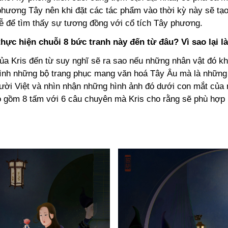
hương Tây nên khi đặt các tác phẩm vào thời kỳ này sẽ tạ
dễ để tìm thấy sự tương đồng với cổ tích Tây phương.
ực hiện chuỗi 8 bức tranh này đến từ đâu? Vì sao lại l
a Kris đến từ suy nghĩ sẽ ra sao nếu những nhân vật đó k
ình những bộ trang phục mang văn hoá Tây Âu mà là những 
ười Việt và nhìn nhận những hình ảnh đó dưới con mắt của 
o gồm 8 tấm với 6 câu chuyên mà Kris cho rằng sẽ phù hợp