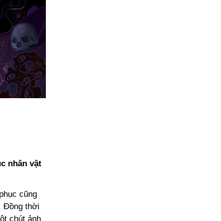
ục nhân vật
g phục cũng
. Đồng thời
ột chút ảnh