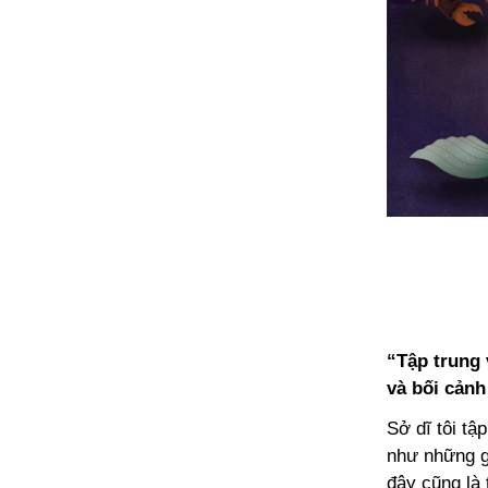
“Tập trung 
và bối cảnh
Sở dĩ tôi tậ
như những gh
đây cũng là 