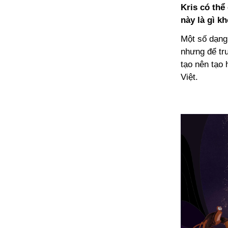
Kris có thể
này là gì k
Một số dạng
nhưng để tr
tạo nên tạo
Việt.