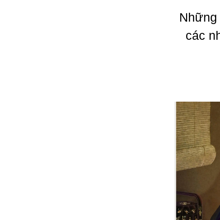
Những 
các n