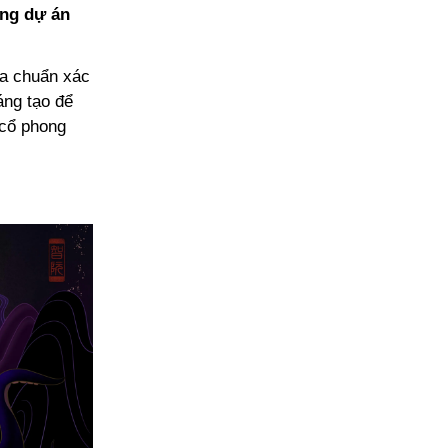
ong dự án
ưa chuẩn xác
áng tạo để
 cổ phong