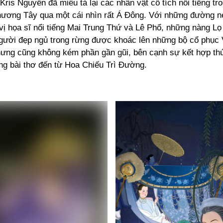
Kris Nguyễn đã miêu tả lại các nhân vật cổ tích nổi tiếng tr
hương Tây qua một cái nhìn rất Á Đông. Với những đường n
 vị họa sĩ nổi tiếng Mai Trung Thứ và Lê Phổ, những nàng L
gười đẹp ngủ trong rừng được khoác lên những bộ cổ phục 
ưng cũng không kém phần gần gũi, bên cạnh sự kết hợp thú 
ng bài thơ đến từ Hoa Chiếu Trì Đường.