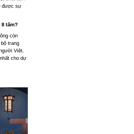
o được sự
à 8 tấm?
hông còn
bộ trang
người Việt.
 nhất cho dự