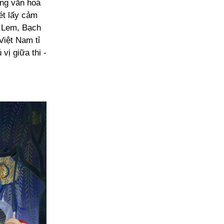
ong văn hoá
ét lấy cảm
ọ Lem, Bạch
Việt Nam tỉ
vị giữa thi -