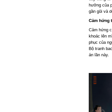
hưởng của p
gần gũi và 
Cảm hứng th
Cảm hứng củ
khoác lên m
phục của ng
Bộ tranh ba
án lần này.