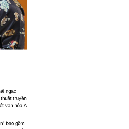
hải ngạc
thuật truyền
nét văn hóa Á
in” bao gồm