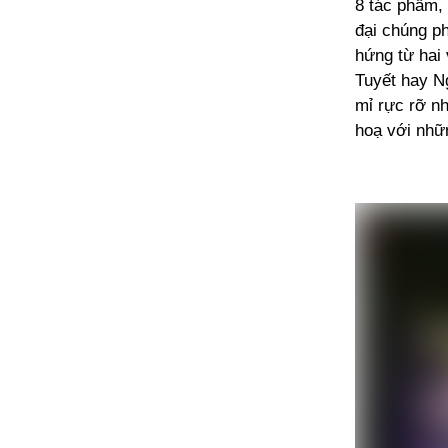
8 tác phẩm, 
đại chúng p
hứng từ hai
Tuyết hay N
mỉ rực rỡ nh
hoạ với nhữ