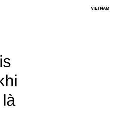
VIETNAM
is
khi
 là