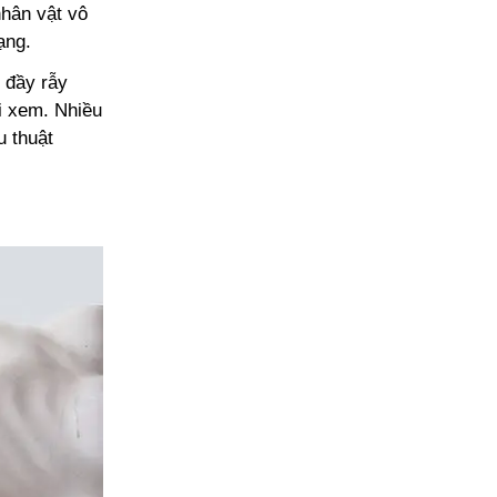
nhân vật vô
ạng.
 đầy rẫy
i xem. Nhiều
u thuật