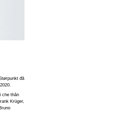
Størpunkt đã
 2020.
i che thân
rank Krüger,
 Bruno