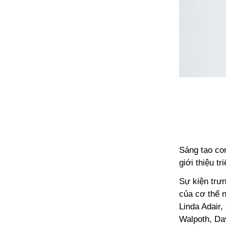
Sáng tạo co
giới thiệu t
Sự kiện trư
của cơ thể 
Linda Adair,
Walpoth, Da