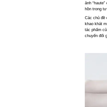
ảnh “haute” 
hồn trong t
Các chủ đề 
khao khát m
tác phẩm của
chuyển đổi g