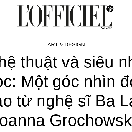
ART & DESIGN
hệ thuật và siêu n
ọc: Một góc nhìn đ
áo từ nghệ sĩ Ba L
oanna Grochows