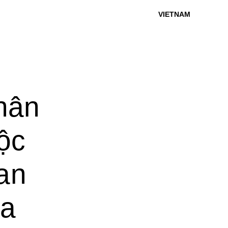
VIETNAM
hân
ộc
an
ka