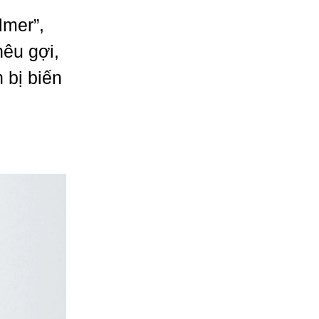
lmer”,
êu gợi,
 bị biến