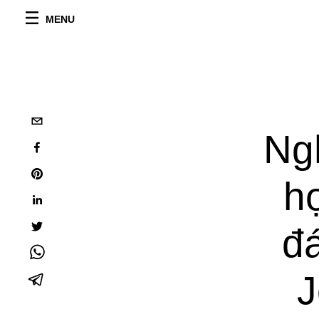
MENU
Ng
h
đ
J