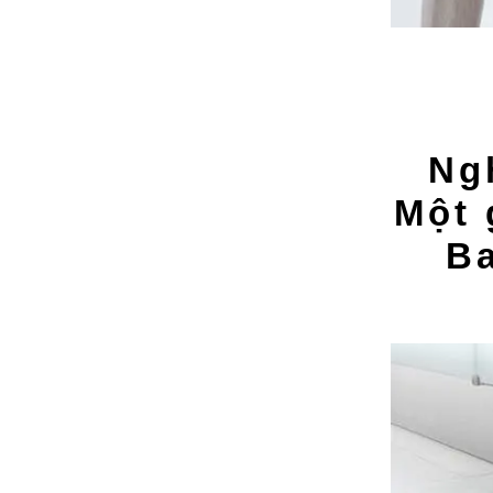
Ng
Một 
B