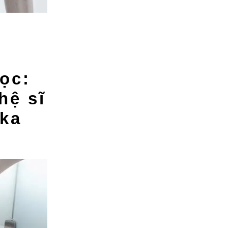
ọc:
hệ sĩ
ka