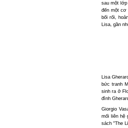
sau một lớp
đến một cơ 
bối rối, ho
Lisa, gần nh
Lisa Gherard
bức tranh M
sinh ra ở Fl
đình Gherard
Giorgio Vas
mối liên hệ
sách "The Li