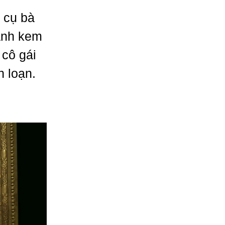
 cụ bà
bánh kem
 cô gái
 loạn.