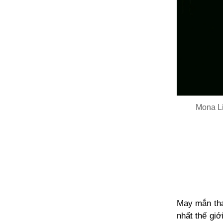
Mona Li
May mắn tha
nhất thế giớ