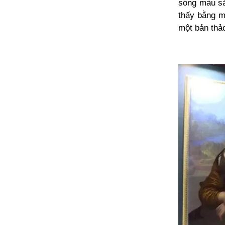
sóng màu sắ
thấy bằng m
một bản thả