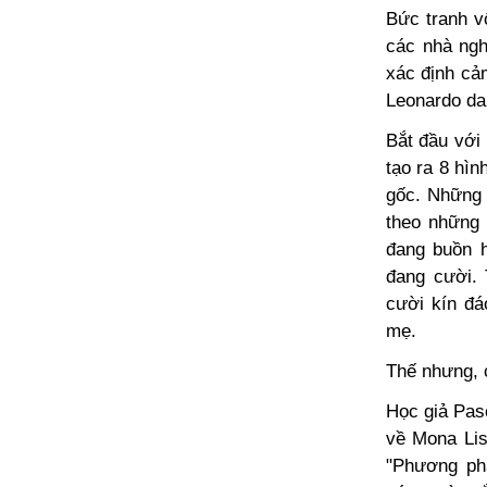
Bức tranh v
các nhà ngh
xác định cảm
Leonardo da
Bắt đầu với
tạo ra 8 hì
gốc. Những 
theo những 
đang buồn h
đang cười.
cười kín đá
mẹ.
Thế nhưng, c
Học giả Pas
về Mona Lis
"Phương phá