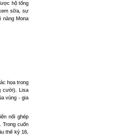
được hộ tống
 kem sữa, sự
ôi nàng Mona
hác họa trong
 cười). Lisa
ủa vùng - gia
iên nối ghép
. Trong cuốn
ầu thế kỷ 16,