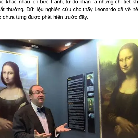
c khác nhau lên bức tranh, từ đó nhận ra những chi tiết kh
ắt thường. Dữ liệu nghiên cứu cho thấy Leonardo đã vẽ nên
o chưa từng được phát hiện trước đây.