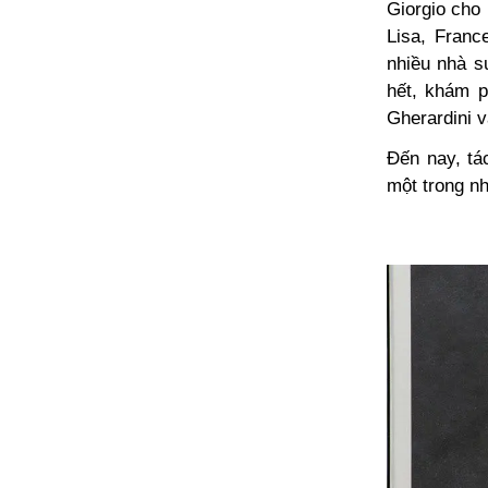
Giorgio cho
Lisa, Fran
nhiều nhà s
hết, khám p
Gherardini 
Đến nay, tá
một trong nh