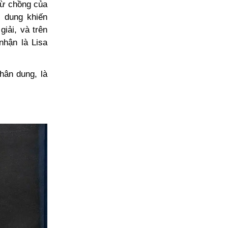
từ chồng của
 dung khiến
iải, và trên
nhận là Lisa
hân dung, là