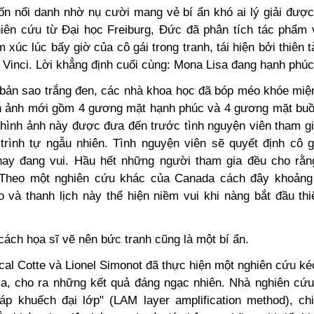
ốn nổi danh nhờ nụ cười mang vẻ bí ẩn khó ai lý giải đượ
iên cứu từ Đại học Freiburg, Đức đã phân tích tác phẩm 
 xúc lúc bấy giờ của cô gái trong tranh, tái hiện bởi thiên t
 Vinci. Lời khẳng định cuối cùng: Mona Lisa đang hạnh phúc
 bản sao trắng đen, các nhà khoa học đã bóp méo khóe miệ
nh ảnh mới gồm 4 gương mặt hạnh phúc và 4 gương mặt buồ
hình ảnh này được đưa đến trước tình nguyện viên tham gi
trình tự ngẫu nhiên. Tình nguyện viên sẽ quyết định cô g
ay đang vui. Hầu hết những người tham gia đều cho rằ
 Theo một nghiên cứu khác của Canada cách đây khoảng
o và thanh lịch này thể hiện niềm vui khi nàng bắt đầu th
ách họa sĩ vẽ nên bức tranh cũng là một bí ẩn.
cal Cotte và Lionel Simonot đã thực hiện một nghiên cứu ké
a, cho ra những kết quả đáng ngạc nhiên. Nhà nghiên cứ
p khuếch đại lớp" (LAM layer amplification method), c