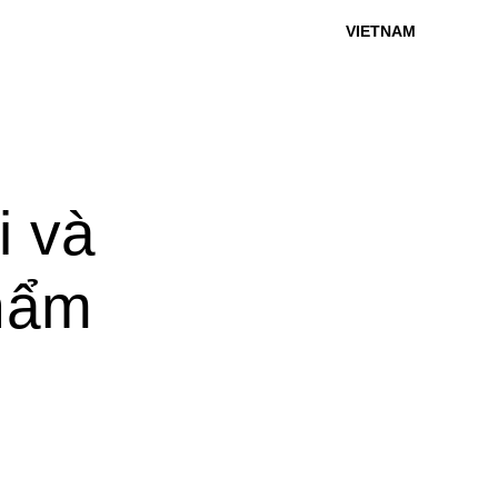
VIETNAM
i và
phẩm
i