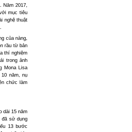
c. Năm 2017,
với mục tiêu
ài nghệ thuật
.
ng của nàng,
n rầu từ bản
a thí nghiệm
ái trong ảnh
ng Mona Lisa
 10 năm, nụ
iên chức làm
o dài 15 năm
u đã sử dụng
hiếu 13 bước