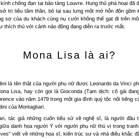
 kính chống đạn tại bảo tàng Louvre. Hung thủ phá hoại đã 
sở trị liệu tâm thần, bỏ lại sau lưng một mớ hỗn độn gồm
ảng sợ của du khách cùng nụ cười không thể gạt đi trên m
ư thích thú với cảnh náo động đang diễn ra trước mắt.
Mona Lisa là ai?
ini là tên thật của người phụ nữ được Leonardo da Vinci p
ona Lisa, hay còn gọi là Gioconda (Tạm dịch: cô gái đang
orence vào năm 1479 trong một gia đình quý tộc nổi tiếng c
ini của Montagliari.
ari, tác giả những cuốn tiểu sử về nghệ sĩ, là người đầu t
 giữa danh họa người Ý với người phụ nữ thú vị trong tranh
ves" viết về những họa sĩ, kiến trúc sư và nhà điêu khắc đ