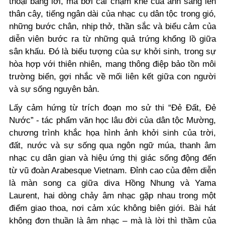
thoại bằng lời, mà bởi cái chạm khẽ của ánh sáng lên
thân cây, tiếng ngân dài của nhạc cụ dân tộc trong gió,
những bước chân, nhịp thở, thần sắc và biểu cảm của
diễn viên bước ra từ những quả trứng khổng lồ giữa
sân khấu. Đó là biểu tượng của sự khởi sinh, trong sự
hòa hợp với thiên nhiên, mang thông điệp bảo tồn môi
trường biển, gợi nhắc về mối liên kết giữa con người
và sự sống nguyên bản.
Lấy cảm hứng từ trích đoạn mo sử thi “Đẻ Đất, Đẻ
Nước” - tác phẩm văn học lâu đời của dân tộc Mường,
chương trình khắc họa hình ảnh khởi sinh của trời,
đất, nước và sự sống qua ngôn ngữ múa, thanh âm
nhạc cụ dân gian và hiệu ứng thị giác sống động đến
từ vũ đoàn Arabesque Vietnam. Đỉnh cao của đêm diễn
là màn song ca giữa diva Hồng Nhung và Yama
Laurent, hai dòng chảy âm nhạc gặp nhau trong một
điểm giao thoa, nơi cảm xúc không biên giới. Bài hát
không đơn thuần là âm nhạc – mà là lời thì thầm của