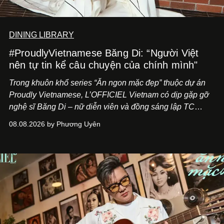
DINING LIBRARY
#ProudlyVietnamese Băng Di: “Người Việt
nên tự tin kể câu chuyện của chính mình"
Trong khuôn khổ series “Ăn ngon mặc đẹp” thuộc dự án
Proudly Vietnamese, L’OFFICIEL Vietnam có dịp gặp gỡ
nghệ sĩ Băng Di – nữ diễn viên và đồng sáng lập TC
ASIA, đơn vị đứng sau các thương hiệu BÀ BAR, MOTLY
08.08.2026 by Phương Uyên
Kitchen Bar và SALEM tại TP.HCM.