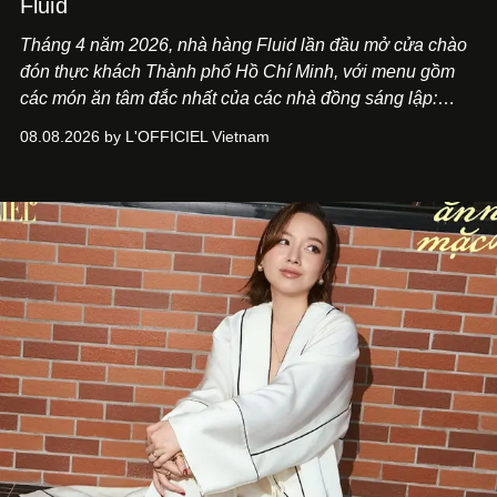
Fluid
Tháng 4 năm 2026, nhà hàng Fluid lần đầu mở cửa chào
đón thực khách Thành phố Hồ Chí Minh, với menu gồm
các món ăn tâm đắc nhất của các nhà đồng sáng lập:
Giám đốc sáng tạo Ben Phạm và chef Thạch Tạ. Những
08.08.2026 by L'OFFICIEL Vietnam
món ăn đa dạng từ Á đến Âu nhanh chóng được yêu thích
nhờ cảm giác ngon miệng, thoải mái và cả khả năng
mang đến niềm vui cho thực khách.