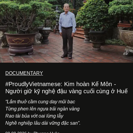
tiến về phía trước.
DOCUMENTARY
#ProudlyVietnamese: Kim hoàn Kế Môn -
Người giữ kỹ nghệ đậu vàng cuối cùng ở Huế
“Lắm thuở cầm cung day mũi bạc
Từng phen lên ngựa trải ngàn vàng
Rao tài bủa vớt oai lừng lẫy
Nghề nghiệp lâu dài vững đặc san”.