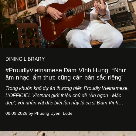
DINING LIBRARY
#ProudlyVietnamese Đàm Vĩnh Hưng: “Như
âm nhạc, ẩm thực cũng cần bản sắc riêng”
Trong khuôn khổ dự án thường niên Proudly Vietnamese,
L’OFFICIEL Vietnam giới thiệu chủ đề “Ăn ngon - Mặc
đẹp”, với nhân vật đặc biệt lần này là ca sĩ Đàm Vĩnh
Hưng. Đầu năm 2026, anh chính thức khai trương Tiệm
08.09.2026 by Phuong Uyen, Lode
Cà Phê Cà Pháo mang dấu ấn Indochine hoài niệm, thu
hút nhiều thực khách ghé thăm.