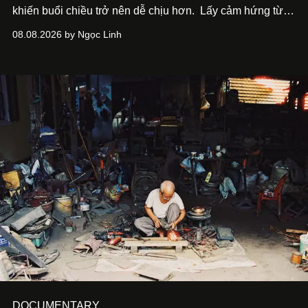
khiến buổi chiều trở nên dễ chịu hơn.
Lấy cảm hứng từ
cà phê, bánh nướng và các món tráng miệng, café nails
08.08.2026 by Ngọc Linh
sử dụng bảng màu nâu sữa, kem, trắng ngà cùng những
chi tiết đắp nổi để tái hiện không gian quen thuộc của
quán cà phê. Dưới đây là những mẫu nail được yêu thích
nhất của xu hướng này.
DOCUMENTARY