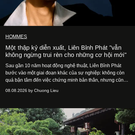
HOMMES
Một thập kỷ diễn xuất, Liên Bỉnh Phát "vẫn
không ngừng trui rèn cho những cơ hội mới"
Sau gần 10 năm hoạt động nghệ thuật, Liên Bỉnh Phát
bước vào một giai đoạn khác của sự nghiệp: không còn
quá bận tâm đến việc chứng minh bản thân, nhưng cũng
chưa bao giờ thôi khao khát được làm nghề. Từ hai bộ
08.08.2026 by Chuong Lieu
phim điện ảnh trong nửa đầu 2026 đến hành trình trở lại
với
Running Man Vietnam
, nam diễn viên nhìn công việc
bằng một tâm thế điềm tĩnh hơn. Anh tiếp tục học hỏi, trau
dồi và chờ đợi những vai diễn đủ sức đưa mình đến
những vùng đất mới. Ở tuổi ngoài 30, điều anh theo đuổi
không phải những đích đến quá lớn, mà là khả năng luôn