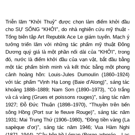
Triễn lãm “Khởi Thuỷ” được chọn làm điểm khởi đầu
cho SỰ SỐNG “KHỞI”, do nhà nghiên cứu mỹ thuật -
Tổng biên tập Art Republik Ace Le giám tuyển. Mạch ý
tưởng triển lãm với những tác phẩm mỹ thuật Đông
Dương quý giá là một phần nối dài của “KHỞI”, trong
đó, nước là điểm khởi đầu của vạn vật, bắt đầu bằng
một tác phẩm bình minh và kết thúc bằng một phong
cảnh hoàng hôn: Louis-Jules Dumoulin (1860–1924)
với tác phẩm “Vịnh Hạ Long (Baie d’Along)”, sáng tác
khoảng 1888–1889; Nam Sơn (1890–1973), “Cò trắng
và cá vàng (Grues et poissons rouges)”, sáng tác năm
1927; Đỗ Đức Thuận (1898–1970), “Thuyền trên bến
sông Hồng (Port sur le fleuve Rouge)”, sáng tác năm
1931; Mai Trung Thứ (1906–1980), “Đồng tiền vàng (La
sapèque d’or)”, sáng tác năm 1946; Vua Hàm Nghi
(1871–1944), “Cây bên hồ Léman (Berge arborée – Lac