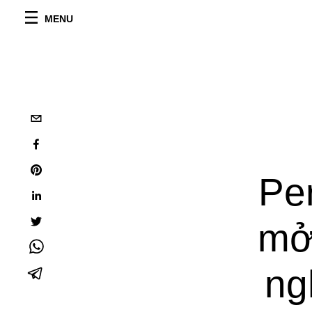
MENU
Pe
mở
ng