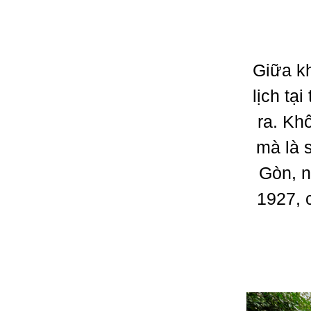
Giữa kh
lịch t
ra. Kh
mà là 
Gòn, n
1927, 