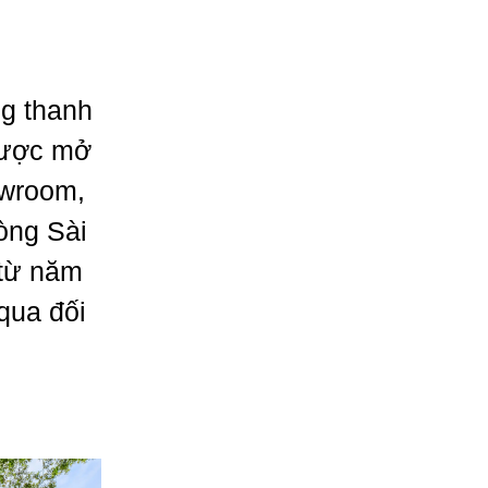
ng thanh
được mở
owroom,
òng Sài
 từ năm
qua đối