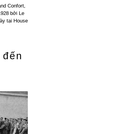
and Confort,
1928 bởi Le
bày tại House
 đến