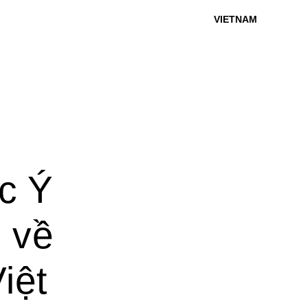
VIETNAM
c Ý
 về
iệt