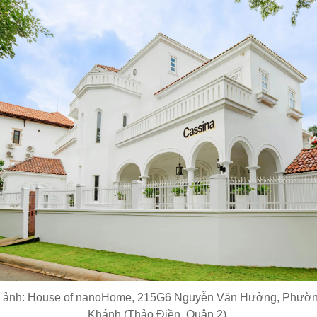
 ảnh: House of nanoHome, 215G6 Nguyễn Văn Hưởng, Phườ
Khánh (Thảo Điền, Quận 2),