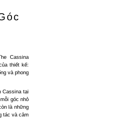
Góc
The Cassina
ủa thiết kế:
ống và phong
 Cassina tại
 mỗi góc nhỏ
 còn là những
g tác và cảm