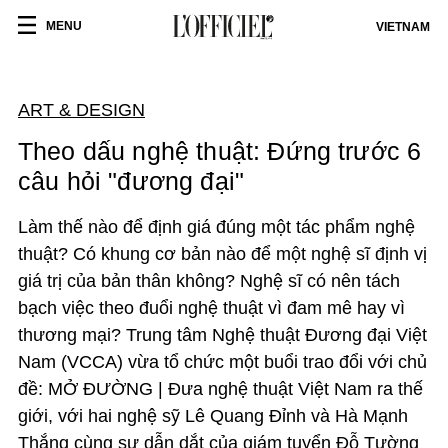
MENU
VIETNAM
ART & DESIGN
Theo dấu nghệ thuật: Đứng trước 6
câu hỏi "đương đại"
Làm thế nào để định giá đúng một tác phẩm nghệ
thuật? Có khung cơ bản nào để một nghệ sĩ định vị
giá trị của bản thân không? Nghệ sĩ có nên tách
bạch việc theo đuổi nghệ thuật vì đam mê hay vì
thương mại? Trung tâm Nghệ thuật Đương đại Việt
Nam (VCCA) vừa tổ chức một buổi trao đổi với chủ
đề: MỞ ĐƯỜNG | Đưa nghệ thuật Việt Nam ra thế
giới, với hai nghệ sỹ Lê Quang Đỉnh và Hà Mạnh
Thắng cùng sự dẫn dắt của giám tuyển Đỗ Tường