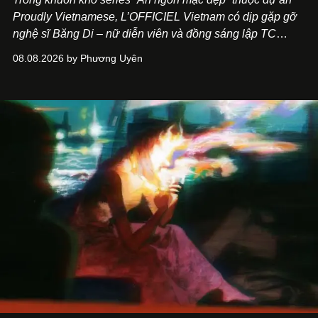
Proudly Vietnamese, L’OFFICIEL Vietnam có dịp gặp gỡ
nghệ sĩ Băng Di – nữ diễn viên và đồng sáng lập TC
ASIA, đơn vị đứng sau các thương hiệu BÀ BAR, MOTLY
08.08.2026 by Phương Uyên
Kitchen Bar và SALEM tại TP.HCM.