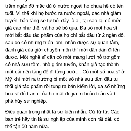
trăm ngàn đô mặc dù ở nước ngoài họ chưa hề có tên
tuổi. Vì thế khi họ bước ra nước ngoài, các nhà giám
tuyển, bảo tàng sẽ tự hỏi đây là ai, tại sao lại có mức
giá cao như thế, và họ sẽ bỏ qua. Đa số một họa sĩ
mới bắt đầu tác phẩm của họ chỉ bắt đầu từ 2 ngàn đô,
sau đó có những triển lãm, nhận được sự quan tâm,
đánh giá của giới chuyên môn thì mới dần dần đi lên
được. Một nghệ sĩ cần có một mạng lưới hỗ trợ gồm
có nhà sưu tầm, nhà giám tuyển, khán giả tạo thành
một cái nền tảng để đi từng bước . Có một số họa sĩ ở
Mỹ khi mới ra trường bị một số nhà sưu tầm đầu tư
thổi giá tác phẩm rồi tung ra bán kiếm lời, đa số những
họa sĩ đó tranh của họ mất đi giá trị hoàn toàn và bị
phá hủy sự nghiệp.
Điều quan trọng nhất là sự kiên nhẫn. Cứ từ từ. Các
bạn trẻ hãy tin là sự nghiệp của mình còn rất dài, có
thể tận 50 năm nữa.