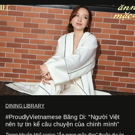
DINING LIBRARY
#ProudlyVietnamese Băng Di: “Người Việt
nên tự tin kể câu chuyện của chính mình"
Trong khuôn khổ series “Ăn ngon mặc đẹp” thuộc dự án