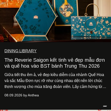
DINING LIBRARY
The Reverie Saigon kết tinh vẻ đẹp mẫu đơn
và quế hoa vào BST bánh Trung Thu 2026
Giữa tiết thu êm ả, vẻ đẹp kiều diễm của nhành Quế Hoa
và sắc Mẫu Đơn rực rỡ như cùng nhau dệt nên lời chúc
thịnh vượng cho mùa trăng đoàn viên. Lấy cảm hứng từ
khung cảnh giàu chất thơ ấy, The Reverie Saigon lưu giữ
08.09.2026 by Anthea
hương vị của những thức quà truyền thống vào bộ sưu
tập bánh Trung Thu ‘Nguyệt Dạ Song Hoa’, gồm ba hộp
quà tặng ‘Mẫu Đơn Khai Phúc’, ‘Quế Hoa Vọng Nguyệt’