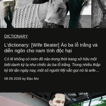
DICTIONARY
L'dictionary: [Wife Beater] Áo ba lỗ trắng và
diễn ngôn cho nam tính độc hại
Có lẽ không có món đồ nào trong thời trang sở hữu một
biệt danh kỳ lạ như chiếc áo ba lỗ trắng. Trong nhiều thập
kỷ tới tận ngày nay, một số người Mỹ vẫn gọi nó là wife
beater, tạm dịch "áo kẻ đánh vợ".
08.09.2026 by Đậu Mơ