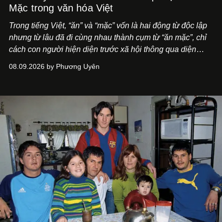
Mặc trong văn hóa Việt
Trong tiếng Việt, “ăn” và “mặc” vốn là hai động từ độc lập
nhưng từ lâu đã đi cùng nhau thành cụm từ “ăn mặc”, chỉ
cách con người hiện diện trước xã hội thông qua diện
mạo và lối phục sức. Dẫu các từ điển thường định nghĩa
08.09.2026 by Phương Uyên
“ăn mặc” đơn thuần là việc mặc quần áo, trong đời sống
văn hóa của người Việt, khái niệm này lại có ý nghĩa bao
quát hơn nhiều.