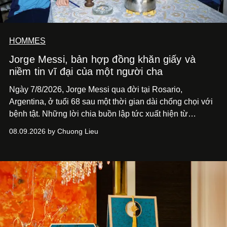
HOMMES
Jorge Messi, bản hợp đồng khăn giấy và
niềm tin vĩ đại của một người cha
Ngày 7/8/2026, Jorge Messi qua đời tại Rosario,
Argentina, ở tuổi 68 sau một thời gian dài chống chọi với
bệnh tật. Những lời chia buồn lập tức xuất hiện từ
Newell’s Old Boys, Barcelona, Inter Miami và Liên đoàn
08.09.2026 by Chuong Lieu
Bóng đá Argentina. Không chỉ dành cho cha của Lionel
Messi, mà cho một người đàn ông đã hiện diện phía sau
một trong những hành trình phi thường nhất mà bóng đá
từng chứng kiến.