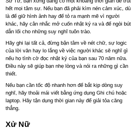
Sư Tử, bạn xứng đáng có một khoảng thời gian để trút
hết mọi tâm sự. Nếu bạn đã phải kìm nén cảm xúc, dù
là để giữ hình ảnh hay để tỏ ra mạnh mẽ vì người
khác, hãy cân nhắc mở cuốn nhật ký ra và để ngòi bút
dẫn lối cho những suy nghĩ tuôn trào.
Hãy ghi lại tất cả, đừng bận tâm về nét chữ, sự logic
của lời văn hay lo lắng về việc người khác sẽ nghĩ gì
nếu họ tình cờ đọc nhật ký của bạn sau 70 năm nữa.
Điều này sẽ giúp bạn nhẹ lòng và nói ra những gì cần
thiết.
Nếu bạn cần tốc độ nhanh hơn để bắt kịp dòng suy
nghĩ, hãy thoải mái viết bằng ứng dụng Ghi chú hoặc
laptop. Hãy tận dụng thời gian này để giải tỏa căng
thẳng.
Xử Nữ