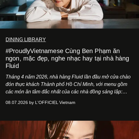
DINING LIBRARY
#ProudlyVietnamese Cùng Ben Phạm ăn
ngon, mặc đẹp, nghe nhạc hay tại nhà hàng
Fluid
Tháng 4 năm 2026, nhà hàng Fluid lần đầu mở cửa chào
đón thực khách Thành phố Hồ Chí Minh, với menu gồm
các món ăn tâm đắc nhất của các nhà đồng sáng lập:
Giám đốc sáng tạo Ben Phạm và chef Thạch Tạ. Những
08.07.2026 by L'OFFICIEL Vietnam
món ăn đa dạng từ Á đến Âu nhanh chóng được yêu thích
nhờ cảm giác ngon miệng, thoải mái và cả khả năng
mang đến niềm vui cho thực khách.