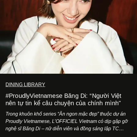
DINING LIBRARY
#ProudlyVietnamese Băng Di: “Người Việt
nên tự tin kể câu chuyện của chính mình"
Trong khuôn khổ series “Ăn ngon mặc đẹp” thuộc dự án
Proudly Vietnamese, L’OFFICIEL Vietnam có dịp gặp gỡ
nghệ sĩ Băng Di – nữ diễn viên và đồng sáng lập TC
ASIA, đơn vị đứng sau các thương hiệu BÀ BAR, MOTLY