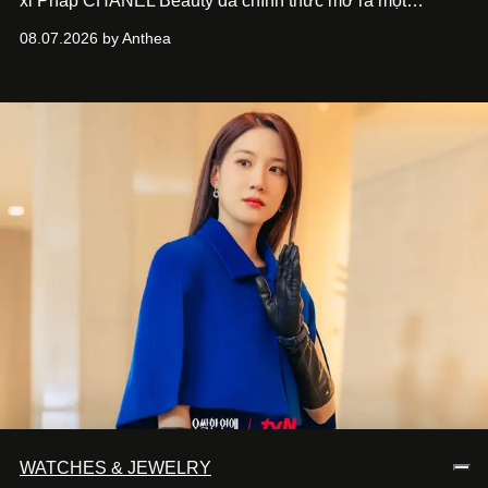
xỉ Pháp CHANEL Beauty đã chính thức mở ra một
chương mới rực rỡ qua chiến dịch quảng bá dòng nước
08.07.2026 by Anthea
hoa cao cấp 1957.
WATCHES & JEWELRY