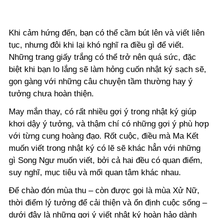
Khi cảm hứng đến, bạn có thể cầm bút lên và viết liên
tục, nhưng đôi khi lại khó nghĩ ra điều gì để viết.
Những trang giấy trắng có thể trở nên quá sức, đặc
biệt khi bạn lo lắng sẽ làm hỏng cuốn nhật ký sạch sẽ,
gọn gàng với những câu chuyện tầm thường hay ý
tưởng chưa hoàn thiện.
May mắn thay, có rất nhiều gợi ý trong nhật ký giúp
khơi dậy ý tưởng, và thậm chí có những gợi ý phù hợp
với từng cung hoàng đạo. Rốt cuộc, điều mà Ma Kết
muốn viết trong nhật ký có lẽ sẽ khác hẳn với những
gì Song Ngư muốn viết, bởi cả hai đều có quan điểm,
suy nghĩ, mục tiêu và mối quan tâm khác nhau.
Để chào đón mùa thu – còn được gọi là mùa Xử Nữ,
thời điểm lý tưởng để cải thiện và ổn định cuộc sống –
dưới đây là những gợi ý viết nhật ký hoàn hảo dành