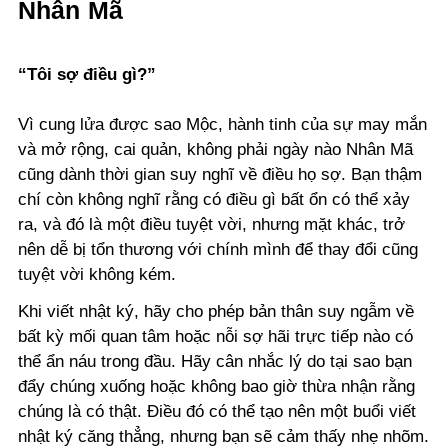
Nhân Mã
“Tôi sợ điều gì?”
Vì cung lửa được sao Mộc, hành tinh của sự may mắn
và mở rộng, cai quản, không phải ngày nào Nhân Mã
cũng dành thời gian suy nghĩ về điều họ sợ. Bạn thậm
chí còn không nghĩ rằng có điều gì bất ổn có thể xảy
ra, và đó là một điều tuyệt vời, nhưng mặt khác, trở
nên dễ bị tổn thương với chính mình để thay đổi cũng
tuyệt vời không kém.
Khi viết nhật ký, hãy cho phép bản thân suy ngẫm về
bất kỳ mối quan tâm hoặc nỗi sợ hãi trực tiếp nào có
thể ẩn náu trong đầu. Hãy cân nhắc lý do tại sao bạn
đẩy chúng xuống hoặc không bao giờ thừa nhận rằng
chúng là có thật. Điều đó có thể tạo nên một buổi viết
nhật ký căng thẳng, nhưng bạn sẽ cảm thấy nhẹ nhõm.