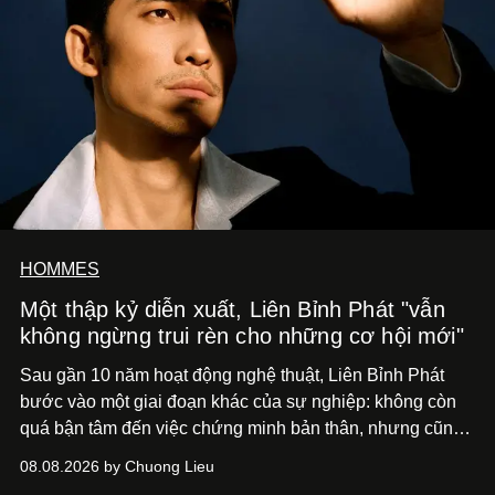
HOMMES
Một thập kỷ diễn xuất, Liên Bỉnh Phát "vẫn
không ngừng trui rèn cho những cơ hội mới"
Sau gần 10 năm hoạt động nghệ thuật, Liên Bỉnh Phát
bước vào một giai đoạn khác của sự nghiệp: không còn
quá bận tâm đến việc chứng minh bản thân, nhưng cũng
chưa bao giờ thôi khao khát được làm nghề. Từ hai bộ
08.08.2026 by Chuong Lieu
phim điện ảnh trong nửa đầu 2026 đến hành trình trở lại