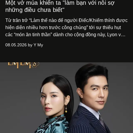
Một vở múa khiến ta "làm bạn với nỗi sợ
những điều chưa biết"
Từ trăn trở “Làm thế nào để người Điếc/Khiếm thính được
hiện diện nhiều hơn trước công chúng” tới
sự thiếu hụt
các “món ăn tinh thần” dành cho cộng đồng này, Lyon và
Phương đã quyết tâm biến ý tưởng công diễn một tác
08.05.2026 by Y My
phẩm múa đương đại thành hiện thực, mang tên Lắng
Nghe Điểm Chạm.