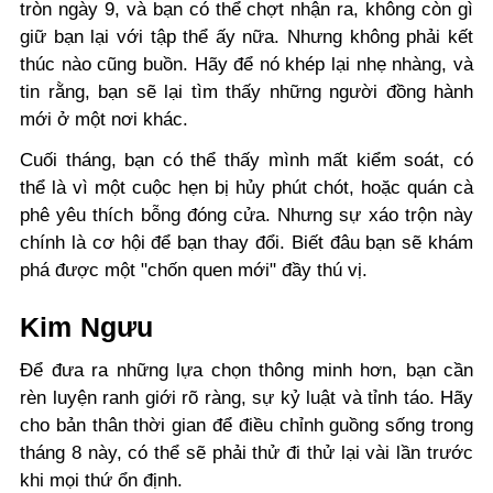
tròn ngày 9, và bạn có thể chợt nhận ra, không còn gì
giữ bạn lại với tập thể ấy nữa. Nhưng không phải kết
thúc nào cũng buồn. Hãy để nó khép lại nhẹ nhàng, và
tin rằng, bạn sẽ lại tìm thấy những người đồng hành
mới ở một nơi khác.
Cuối tháng, bạn có thể thấy mình mất kiểm soát, có
thể là vì một cuộc hẹn bị hủy phút chót, hoặc quán cà
phê yêu thích bỗng đóng cửa. Nhưng sự xáo trộn này
chính là cơ hội để bạn thay đổi. Biết đâu bạn sẽ khám
phá được một "chốn quen mới" đầy thú vị.
Kim Ngưu
Để đưa ra những lựa chọn thông minh hơn, bạn cần
rèn luyện ranh giới rõ ràng, sự kỷ luật và tỉnh táo. Hãy
cho bản thân thời gian để điều chỉnh guồng sống trong
tháng 8 này, có thể sẽ phải thử đi thử lại vài lần trước
khi mọi thứ ổn định.