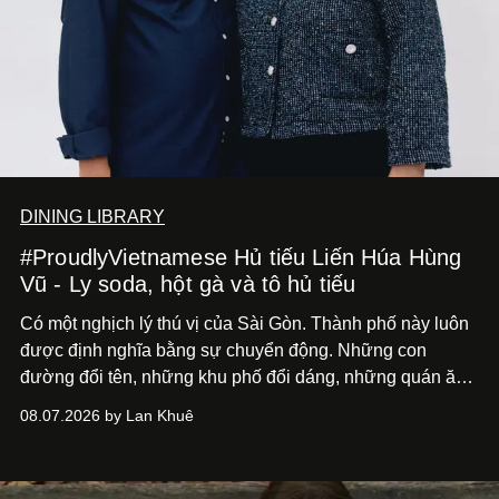
DINING LIBRARY
#ProudlyVietnamese Hủ tiếu Liến Húa Hùng
Vũ - Ly soda, hột gà và tô hủ tiếu
Có một nghịch lý thú vị của Sài Gòn. Thành phố này luôn
được định nghĩa bằng sự chuyển động. Những con
đường đổi tên, những khu phố đổi dáng, những quán ăn
mở ra rồi biến mất chỉ sau vài mùa mưa. Người ta luôn
08.07.2026 by Lan Khuê
nói về cái mới, về xu hướng tiếp theo, về những điều
đáng để trải nghiệm trước khi chúng trở nên lỗi thời.