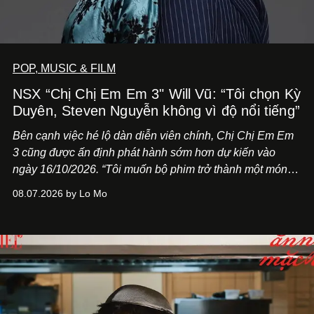
POP, MUSIC & FILM
NSX “Chị Chị Em Em 3" Will Vũ: “Tôi chọn Kỳ
Duyên, Steven Nguyễn không vì độ nổi tiếng”
Bên cạnh việc hé lộ dàn diễn viên chính,
Chị Chị Em Em
3
cũng được ấn định phát hành sớm hơn dự kiến vào
ngày 16/10/2026. “Tôi muốn bộ phim trở thành một món
quà, đồng thời thể hiện sự trân trọng và tôn vinh phụ nữ
08.07.2026 by Lo Mo
Việt Nam”, NSX Will Vũ cho biết.