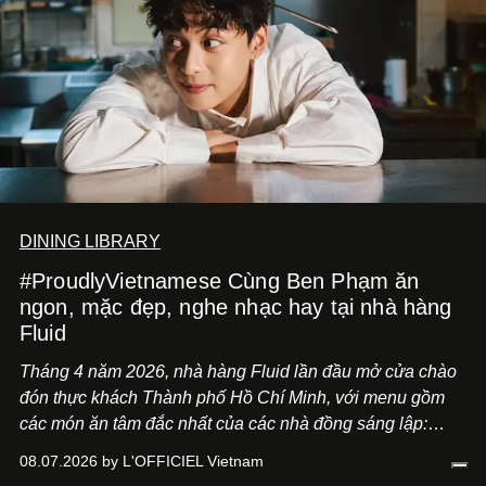
DINING LIBRARY
#ProudlyVietnamese Cùng Ben Phạm ăn
ngon, mặc đẹp, nghe nhạc hay tại nhà hàng
Fluid
Tháng 4 năm 2026, nhà hàng Fluid lần đầu mở cửa chào
đón thực khách Thành phố Hồ Chí Minh, với menu gồm
các món ăn tâm đắc nhất của các nhà đồng sáng lập:
Giám đốc sáng tạo Ben Phạm và chef Thạch Tạ. Những
08.07.2026 by L'OFFICIEL Vietnam
món ăn đa dạng từ Á đến Âu nhanh chóng được yêu thích