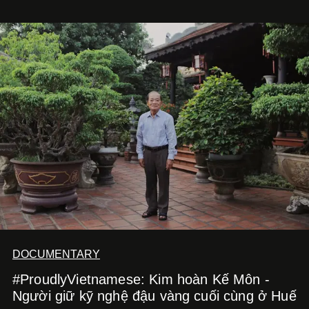
với
Running Man Vietnam
, nam diễn viên nhìn công việc
bằng một tâm thế điềm tĩnh hơn. Anh tiếp tục học hỏi, trau
dồi và chờ đợi những vai diễn đủ sức đưa mình đến
những vùng đất mới. Ở tuổi ngoài 30, điều anh theo đuổi
không phải những đích đến quá lớn, mà là khả năng luôn
tiến về phía trước.
DOCUMENTARY
#ProudlyVietnamese: Kim hoàn Kế Môn -
Người giữ kỹ nghệ đậu vàng cuối cùng ở Huế