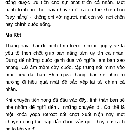
đáng được ưu tiên cho sự phát triển cá nhân. Một
hành trình học hỏi hay chuyến đi xa có thể khiến bạn
"say nắng" - không chỉ với người, mà còn với nơi chốn
hay chính cuộc sống.
Ma Kết
Tháng này, thái độ bình tĩnh trước những góp ý sẽ là
yếu tố then chốt giúp bạn nâng tầm uy tín cá nhân.
Đừng để những cuộc ganh đua vô nghĩa làm bạn sao
nhãng. Cứ âm thầm cày cuốc, tập trung hết mình vào
mục tiêu dài hạn. Đến giữa tháng, bạn sẽ nhìn rõ
hướng đi hiệu quả nhất để sắp xếp lại tài chính cá
nhân.
Khi chuyện tiền nong đã đâu vào đấy, tinh thần bạn sẽ
nhẹ nhõm để nghĩ đến… những chuyến đi. Có thể là
một khóa yoga retreat bất chợt xuất hiện hay một
chuyến công tác hấp dẫn đang vẫy gọi - hãy cứ xách
ba lô lên và đi.