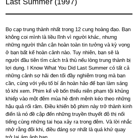
Last Summer (1997)
Bọ cạp trung thành nhất trong 12 cung hoàng đạo. Bạn
không coi mình là liều lĩnh vì người khác, nhưng
những người thân cận hoàn toàn tin tưởng và kỳ vọng
ở bạn bất kể hoàn cảnh nào. Tuy nhiên, bạn sẽ là
người đầu tiên tìm cách trả thù nếu lòng trung thành bị
lợi dụng. I Know What You Did Last Summer có tất cả
những cảnh sợ hãi đen tối đầy nghiêm trọng mà bạn
cần, cùng với yếu tố bí ẩn hoàn hảo để bạn làm sáng
tỏ khi xem. Phim kể về bốn thiếu niên phạm tội khủng
khiếp vào một đêm mùa hè định mệnh kéo theo những
hậu quả rối răm. Điều khiến bộ phim này trở thành kinh
điển là nó đề cập đến những truyền thuyết đô thị nổi
tiếng cùng những tai họa xảy ra trong đêm. Và lời nhắc
nhở rằng đôi khi, điều đáng sợ nhất là quá khứ quay
trở lại ám ảnh bạn.