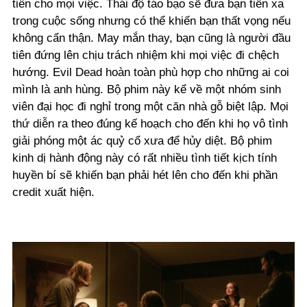
tiên cho mọi việc. Thái độ táo bạo sẽ đưa bạn tiến xa
trong cuộc sống nhưng có thể khiến bạn thất vọng nếu
không cẩn thận. May mắn thay, bạn cũng là người đầu
tiên đứng lên chịu trách nhiệm khi mọi việc đi chệch
hướng. Evil Dead hoàn toàn phù hợp cho những ai coi
mình là anh hùng. Bộ phim này kể về một nhóm sinh
viên đại học đi nghỉ trong một căn nhà gỗ biệt lập. Mọi
thứ diễn ra theo đúng kế hoạch cho đến khi họ vô tình
giải phóng một ác quỷ cổ xưa để hủy diệt. Bộ phim
kinh dị hành động này có rất nhiều tình tiết kịch tính
huyền bí sẽ khiến bạn phải hét lên cho đến khi phần
credit xuất hiện.