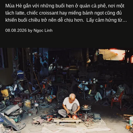
Mùa Hè gắn với những buổi hẹn ở quán cà phê, nơi một
tách latte, chiếc croissant hay miếng bánh ngọt cũng đủ
khiến buổi chiều trở nên dễ chịu hơn.
Lấy cảm hứng từ
cà phê, bánh nướng và các món tráng miệng, café nails
08.08.2026 by Ngọc Linh
sử dụng bảng màu nâu sữa, kem, trắng ngà cùng những
chi tiết đắp nổi để tái hiện không gian quen thuộc của
quán cà phê. Dưới đây là những mẫu nail được yêu thích
nhất của xu hướng này.