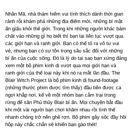
Nhân Mã, nhà thám hiểm vui tính thích dành thời gian
rảnh rỗi khám phá những địa điểm mới, những bí mật
ẩn giấu khỏi thế giới. Trong khi những người khác bám
chặt vào những gì họ biết thì bạn lại liên tục vượt qua
các giới hạn và ranh giới. Bạn có thể tỏ ra vô tư vui
vẻ, nhưng bạn có sự tôn trọng sâu sắc đối với những
bí ẩn của cuộc sống. Đó là lý do tại sao bạn xứng đáng
xem một bộ phim kinh dị vượt qua mọi giới hạn và
ranh giới của thể loại này khi nó ra mắt lần đầu.
The
Blair Witch Project
là bộ phim kinh dị found-footage
(những thước phim được tìm thấy) đầu tiên được ca
ngợi khắp nơi, kể về một nhóm bạn cắm trại trong
rừng để săn Phù thủy Blair bí ẩn. Mọi chuyện bắt đầu
khi một vài người bạn chơi khăm nhau rồi tình thế
nhanh chóng trở nên ghê rợn. Bộ phim gây sốc đầy hồi
hộp này chắc chắn sẽ khiến bạn gào thét!