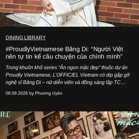
DINING LIBRARY
#ProudlyVietnamese Băng Di: “Người Việt
nên tự tin kể câu chuyện của chính mình"
Trong khuôn khổ series “Ăn ngon mặc đẹp” thuộc dự án
Proudly Vietnamese, L’OFFICIEL Vietnam có dịp gặp gỡ
nghệ sĩ Băng Di – nữ diễn viên và đồng sáng lập TC
ASIA, đơn vị đứng sau các thương hiệu BÀ BAR, MOTLY
08.08.2026 by Phương Uyên
Kitchen Bar và SALEM tại TP.HCM.