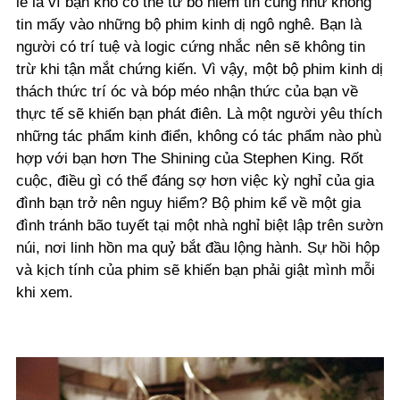
lẽ là vì bạn khó có thể từ bỏ niềm tin cũng như không
tin mấy vào những bộ phim kinh dị ngô nghê. Bạn là
người có trí tuệ và logic cứng nhắc nên sẽ không tin
trừ khi tận mắt chứng kiến. Vì vậy, một bộ phim kinh dị
thách thức trí óc và bóp méo nhận thức của bạn về
thực tế sẽ khiến bạn phát điên. Là một người yêu thích
những tác phẩm kinh điển, không có tác phẩm nào phù
hợp với bạn hơn The Shining của Stephen King. Rốt
cuộc, điều gì có thể đáng sợ hơn việc kỳ nghỉ của gia
đình bạn trở nên nguy hiểm? Bộ phim kể về một gia
đình tránh bão tuyết tại một nhà nghỉ biệt lập trên sườn
núi, nơi linh hồn ma quỷ bắt đầu lộng hành. Sự hồi hộp
và kịch tính của phim sẽ khiến bạn phải giật mình mỗi
khi xem.