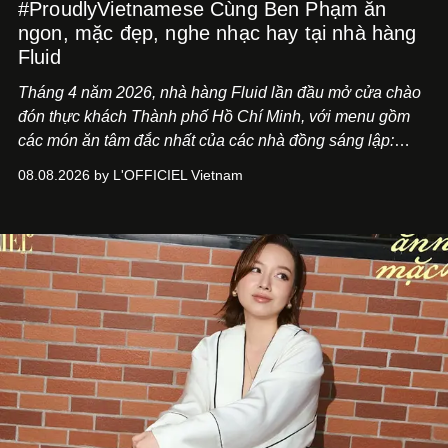
#ProudlyVietnamese Cùng Ben Phạm ăn
ngon, mặc đẹp, nghe nhạc hay tại nhà hàng
Fluid
Tháng 4 năm 2026, nhà hàng Fluid lần đầu mở cửa chào
đón thực khách Thành phố Hồ Chí Minh, với menu gồm
các món ăn tâm đắc nhất của các nhà đồng sáng lập:
Giám đốc sáng tạo Ben Phạm và chef Thạch Tạ. Những
08.08.2026 by L'OFFICIEL Vietnam
món ăn đa dạng từ Á đến Âu nhanh chóng được yêu thích
nhờ cảm giác ngon miệng, thoải mái và cả khả năng
mang đến niềm vui cho thực khách.