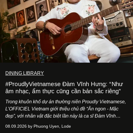
DINING LIBRARY
#ProudlyVietnamese Đàm Vĩnh Hưng: “Như
âm nhạc, ẩm thực cũng cần bản sắc riêng”
Trong khuôn khổ dự án thường niên Proudly Vietnamese,
L’OFFICIEL Vietnam giới thiệu chủ đề “Ăn ngon - Mặc
đẹp”, với nhân vật đặc biệt lần này là ca sĩ Đàm Vĩnh
Hưng. Đầu năm 2026, anh chính thức khai trương Tiệm
08.09.2026 by Phuong Uyen, Lode
Cà Phê Cà Pháo mang dấu ấn Indochine hoài niệm, thu