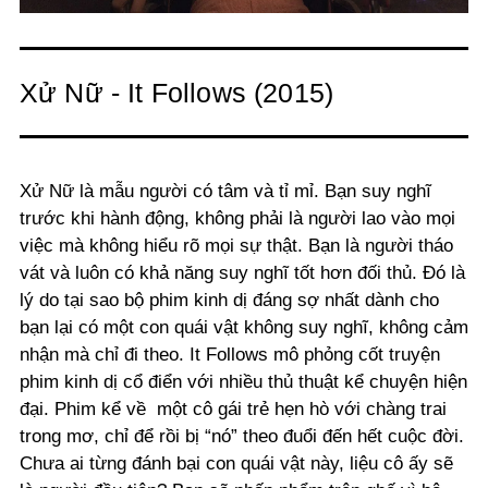
Xử Nữ - It Follows (2015)
Xử Nữ là mẫu người có tâm và tỉ mỉ. Bạn suy nghĩ
trước khi hành động, không phải là người lao vào mọi
việc mà không hiểu rõ mọi sự thật. Bạn là người tháo
vát và luôn có khả năng suy nghĩ tốt hơn đối thủ. Đó là
lý do tại sao bộ phim kinh dị đáng sợ nhất dành cho
bạn lại có một con quái vật không suy nghĩ, không cảm
nhận mà chỉ đi theo. It Follows mô phỏng cốt truyện
phim kinh dị cổ điển với nhiều thủ thuật kể chuyện hiện
đại. Phim kể về một cô gái trẻ hẹn hò với chàng trai
trong mơ, chỉ để rồi bị “nó” theo đuổi đến hết cuộc đời.
Chưa ai từng đánh bại con quái vật này, liệu cô ấy sẽ