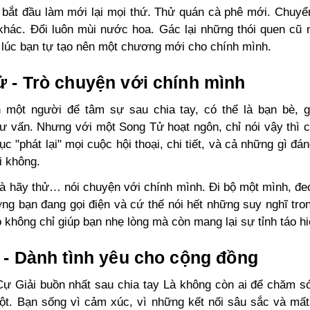
à bắt đầu làm mới lại mọi thứ. Thử quán cà phê mới. Chuyể
hác. Đổi luôn mùi nước hoa. Gác lại những thói quen cũ
à lúc bạn tự tạo nên một chương mới cho chính mình.
 - Trò chuyện với chính mình
 một người để tâm sự sau chia tay, có thể là bạn bè, g
tư vấn. Nhưng với một Song Tử hoạt ngôn, chỉ nói vậy thì 
tục "phát lại" mọi cuộc hội thoại, chi tiết, và cả những gì đá
i không.
là hãy thử… nói chuyện với chính mình. Đi bộ một mình, đeo
ng bạn đang gọi điện và cứ thế nói hết những suy nghĩ tro
ó không chỉ giúp bạn nhẹ lòng mà còn mang lại sự tỉnh táo h
 - Dành tình yêu cho cộng đồng
Cự Giải buồn nhất sau chia tay Là không còn ai để chăm s
ột. Bạn sống vì cảm xúc, vì những kết nối sâu sắc và mất