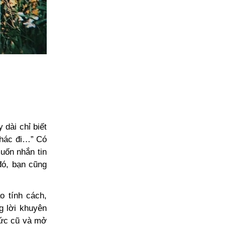
 dài chỉ biết
khác đi…” Có
uốn nhắn tin
đó, bạn cũng
o tính cách,
g lời khuyên
 ức cũ và mở