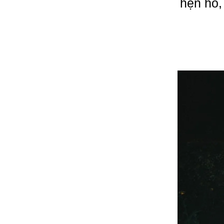
hẹn hò,