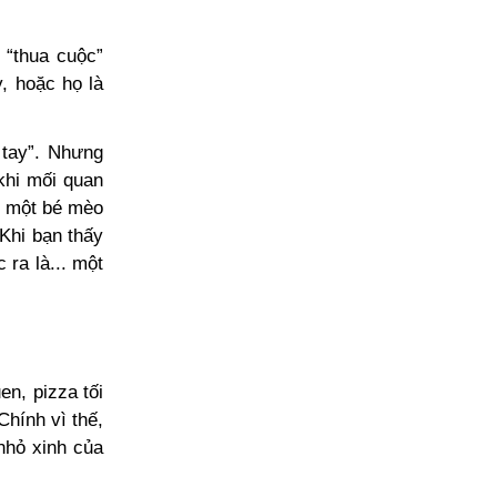
 “thua cuộc”
y, hoặc họ là
tay”. Nhưng
 khi mối quan
n một bé mèo
 Khi bạn thấy
 ra là... một
en, pizza tối
hính vì thế,
nhỏ xinh của