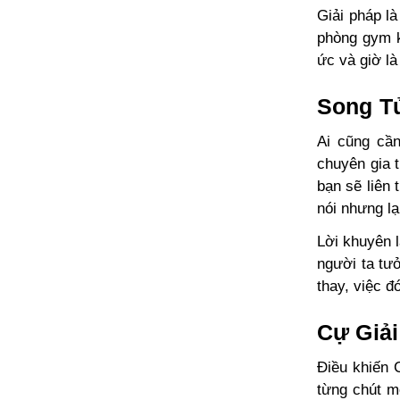
Giải pháp l
phòng gym k
ức và giờ l
Song Tử
Ai cũng cần
chuyên gia 
bạn sẽ liên 
nói nhưng lạ
Lời khuyên 
người ta tưở
thay, việc đ
Cự Giải
Điều khiến 
từng chút m