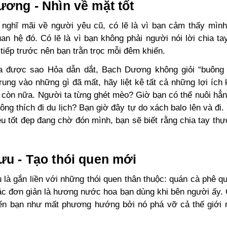
ơng - Nhìn về mặt tốt
nghĩ mãi về người yêu cũ, có lẽ là vì bạn cảm thấy mình
an hệ đó. Có lẽ là vì bạn không phải người nói lời chia ta
tiếp trước nên bạn trằn trọc mỗi đêm khiến.
a được sao Hỏa dẫn dắt, Bạch Dương không giỏi “buông 
trung vào những gì đã mất, hãy liệt kê tất cả những lợi ích
 còn nữa. Người ta từng ghét mèo? Giờ bạn có thể nuôi hẳ
ng thích đi du lịch? Bạn giờ đây tự do xách balo lên và đi.
u tốt đẹp đang chờ đón mình, bạn sẽ biết rằng chia tay thực
u - Tạo thói quen mới
 là gắn liền với những thói quen thân thuộc: quán cà phê qu
ặc đơn giản là hương nước hoa bạn dùng khi bên người ấy. C
iến bạn như mất phương hướng bởi nó phá vỡ cả thế giới 