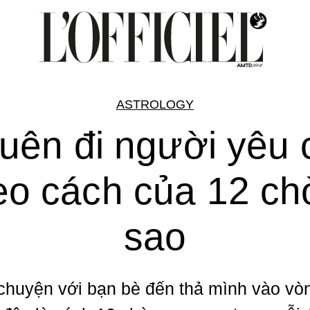
ASTROLOGY
uên đi người yêu 
eo cách của 12 c
sao
 chuyện với bạn bè đến thả mình vào vò