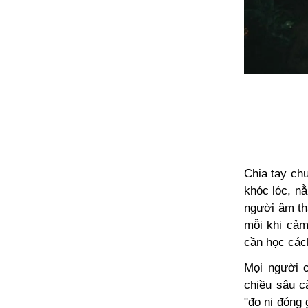
Chia tay chư
khóc lóc, n
người âm th
mỗi khi cảm
cần học các
Mọi người c
chiều sâu c
"đo ni đóng