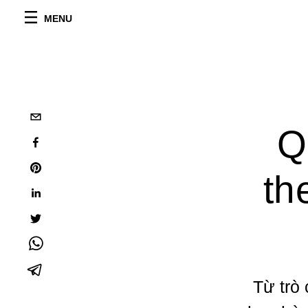
MENU
Q
th
Từ trò