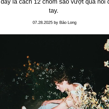
 đây là cách 12 chòm sao vượt qua nỗi 
tay.
07.28.2025 by Bảo Long