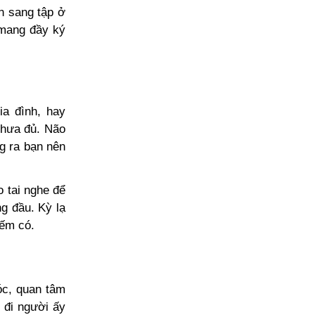
n sang tập ở
 mang đầy ký
ia đình, hay
chưa đủ. Não
ng ra bạn nên
 tai nghe để
ng đầu. Kỳ lạ
iếm có.
óc, quan tâm
 đi người ấy