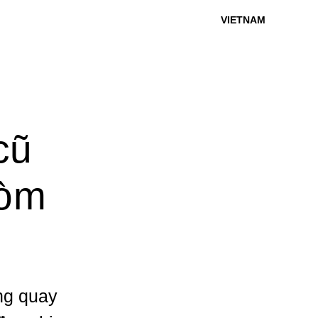
VIETNAM
cũ
hòm
ng quay