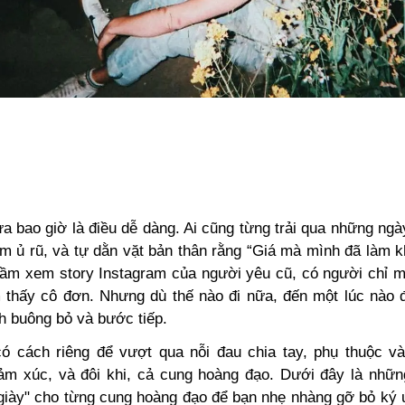
a bao giờ là điều dễ dàng. Ai cũng từng trải qua những ngày
ằm ủ rũ, và tự dằn vặt bản thân rằng “Giá mà mình đã làm 
ầm xem story Instagram của người yêu cũ, có người chỉ m
 thấy cô đơn. Nhưng dù thế nào đi nữa, đến một lúc nào 
h buông bỏ và bước tiếp.
ó cách riêng để vượt qua nỗi đau chia tay, phụ thuộc và
ảm xúc, và đôi khi, cả cung hoàng đạo. Dưới đây là nhữn
 giày" cho từng cung hoàng đạo để bạn nhẹ nhàng gỡ bỏ ký