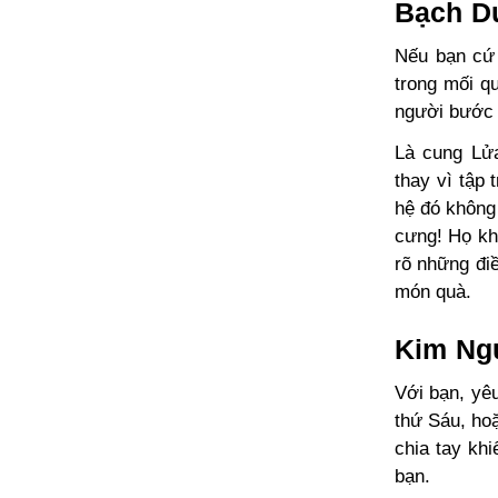
Bạch Dư
Nếu bạn cứ 
trong mối qu
người bước 
Là cung Lử
thay vì tập 
hệ đó không
cưng! Họ khô
rõ những điề
món quà.
Kim Ngư
Với bạn, yêu
thứ Sáu, ho
chia tay kh
bạn.