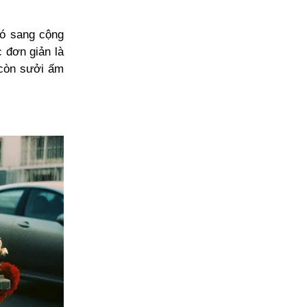
đó sang cộng
c đơn giản là
 còn sưởi ấm