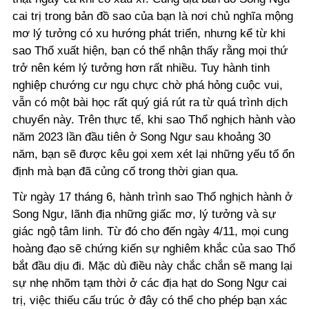
cai trị trong bản đồ sao của bạn là nơi chủ nghĩa mộng
mơ lý tưởng có xu hướng phát triển, nhưng kể từ khi
sao Thổ xuất hiện, bạn có thể nhận thấy rằng mọi thứ
trở nên kém lý tưởng hơn rất nhiều. Tuy hành tinh
nghiệp chướng cư ngụ chực chờ phá hỏng cuộc vui,
vẫn có một bài học rất quý giá rút ra từ quá trình dịch
chuyển này. Trên thực tế, khi sao Thổ nghịch hành vào
năm 2023 lần đầu tiên ở Song Ngư sau khoảng 30
năm, bạn sẽ được kêu gọi xem xét lại những yếu tố ổn
định mà bạn đã củng cố trong thời gian qua.
Từ ngày 17 tháng 6, hành trình sao Thổ nghịch hành ở
Song Ngư, lãnh địa những giấc mơ, lý tưởng và sự
giác ngộ tâm linh. Từ đó cho đến ngày 4/11, mọi cung
hoàng đạo sẽ chứng kiến sự nghiêm khắc của sao Thổ
bắt đầu dịu đi. Mặc dù điều này chắc chắn sẽ mang lại
sự nhẹ nhõm tạm thời ở các địa hạt do Song Ngư cai
trị, việc thiếu cấu trúc ở đây có thể cho phép bạn xác