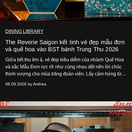
DINING LIBRARY
The Reverie Saigon kết tinh vẻ đẹp mẫu đơn
và quế hoa vào BST bánh Trung Thu 2026
Giữa tiết thu êm ả, vẻ đẹp kiều diễm của nhành Quế Hoa
và sắc Mẫu Đơn rực rỡ như cùng nhau dệt nên lời chúc
thịnh vượng cho mùa trăng đoàn viên. Lấy cảm hứng từ
khung cảnh giàu chất thơ ấy, The Reverie Saigon lưu giữ
08.09.2026 by Anthea
hương vị của những thức quà truyền thống vào bộ sưu
tập bánh Trung Thu ‘Nguyệt Dạ Song Hoa’, gồm ba hộp
quà tặng ‘Mẫu Đơn Khai Phúc’, ‘Quế Hoa Vọng Nguyệt’
và ‘Nguyệt Sắc Giao Hòa’, gửi trao ước nguyện bình an
và hạnh phúc viên mãn.