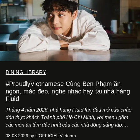
DINING LIBRARY
#ProudlyVietnamese Cùng Ben Phạm ăn
ngon, mặc đẹp, nghe nhạc hay tại nhà hàng
Fluid
Tháng 4 năm 2026, nhà hàng Fluid lần đầu mở cửa chào
đón thực khách Thành phố Hồ Chí Minh, với menu gồm
các món ăn tâm đắc nhất của các nhà đồng sáng lập:
Giám đốc sáng tạo Ben Phạm và chef Thạch Tạ. Những
08.08.2026 by L'OFFICIEL Vietnam
món ăn đa dạng từ Á đến Âu nhanh chóng được yêu thích