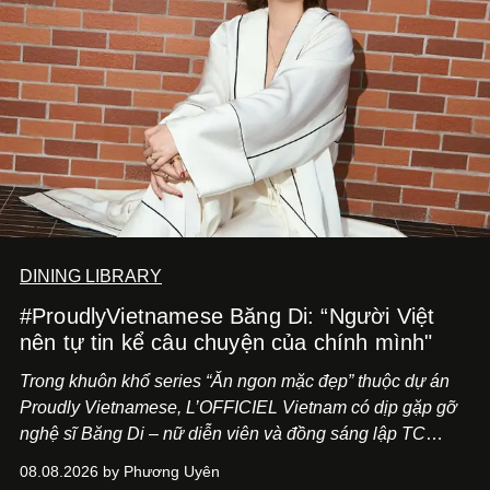
DINING LIBRARY
#ProudlyVietnamese Băng Di: “Người Việt
nên tự tin kể câu chuyện của chính mình"
Trong khuôn khổ series “Ăn ngon mặc đẹp” thuộc dự án
Proudly Vietnamese, L’OFFICIEL Vietnam có dịp gặp gỡ
nghệ sĩ Băng Di – nữ diễn viên và đồng sáng lập TC
ASIA, đơn vị đứng sau các thương hiệu BÀ BAR, MOTLY
08.08.2026 by Phương Uyên
Kitchen Bar và SALEM tại TP.HCM.