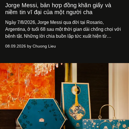
Jorge Messi, bản hợp đồng khăn giấy và
niềm tin vĩ đại của một người cha
Ngày 7/8/2026, Jorge Messi qua đời tại Rosario,
Argentina, ở tuổi 68 sau một thời gian dài chống chọi với
bệnh tật. Những lời chia buồn lập tức xuất hiện từ
Newell’s Old Boys, Barcelona, Inter Miami và Liên đoàn
08.09.2026 by Chuong Lieu
Bóng đá Argentina. Không chỉ dành cho cha của Lionel
Messi, mà cho một người đàn ông đã hiện diện phía sau
một trong những hành trình phi thường nhất mà bóng đá
từng chứng kiến.