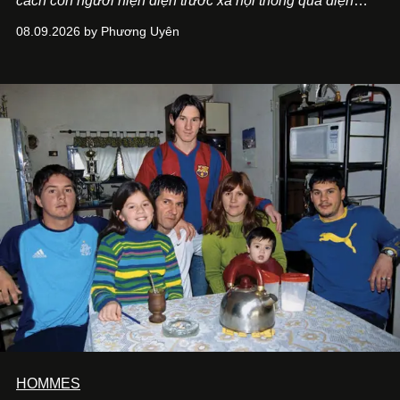
cách con người hiện diện trước xã hội thông qua diện
mạo và lối phục sức. Dẫu các từ điển thường định nghĩa
08.09.2026 by Phương Uyên
“ăn mặc” đơn thuần là việc mặc quần áo, trong đời sống
văn hóa của người Việt, khái niệm này lại có ý nghĩa bao
quát hơn nhiều.
HOMMES