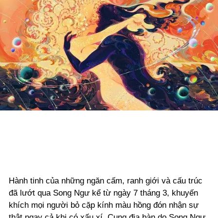
Hành tinh của những ngăn cấm, ranh giới và cấu trúc
đã lướt qua Song Ngư kể từ ngày 7 tháng 3, khuyến
khích mọi người bỏ cặp kính màu hồng đón nhận sự
thật ngay cả khi có xấu xí. Cung địa bàn do Song Ngư