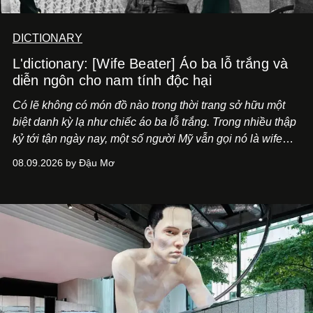
DICTIONARY
L'dictionary: [Wife Beater] Áo ba lỗ trắng và
diễn ngôn cho nam tính độc hại
Có lẽ không có món đồ nào trong thời trang sở hữu một
biệt danh kỳ lạ như chiếc áo ba lỗ trắng. Trong nhiều thập
kỷ tới tận ngày nay, một số người Mỹ vẫn gọi nó là wife
beater, tạm dịch "áo kẻ đánh vợ".
08.09.2026 by Đậu Mơ