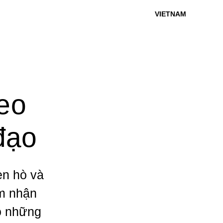
VIETNAM
heo
đạo
ẹn hò và
m nhận
ó những