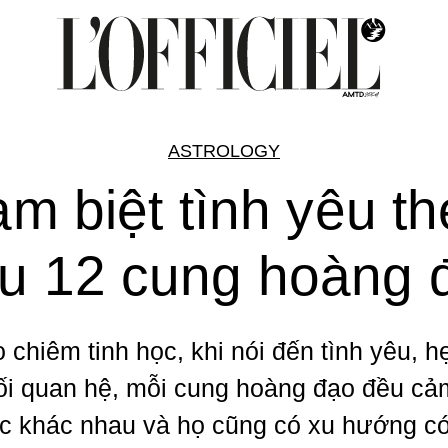
ASTROLOGY
m biệt tình yêu t
ểu 12 cung hoàng 
o chiêm tinh học, khi nói đến tình yêu, h
ối quan hệ, mỗi cung hoàng đạo đều cả
c khác nhau và họ cũng có xu hướng c