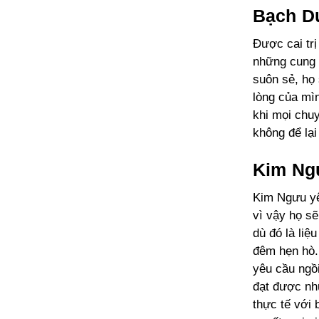
Bạch D
Được cai tr
những cung 
suôn sẻ, họ 
lòng của mìn
khi mọi chuy
không để lại
Kim N
Kim Ngưu yêu
vì vậy họ sẽ
dù đó là liệ
đêm hẹn hò. 
yêu cầu ngồ
đạt được nh
thực tế với 