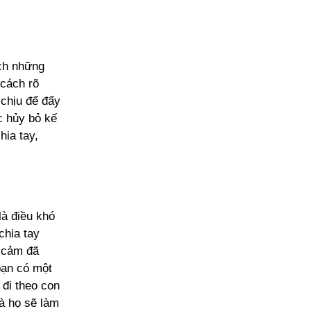
ích những
 cách rõ
chịu để đẩy
c hủy bỏ kế
hia tay,
là điều khó
chia tay
h cảm đã
bạn có một
 đi theo con
là họ sẽ làm