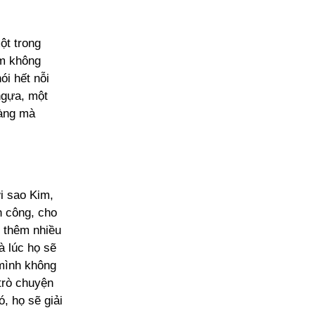
ột trong
ảm không
ói hết nỗi
ngựa, một
ràng mà
i sao Kim,
h công, cho
m thêm nhiều
à lúc họ sẽ
mình không
trò chuyện
, họ sẽ giải