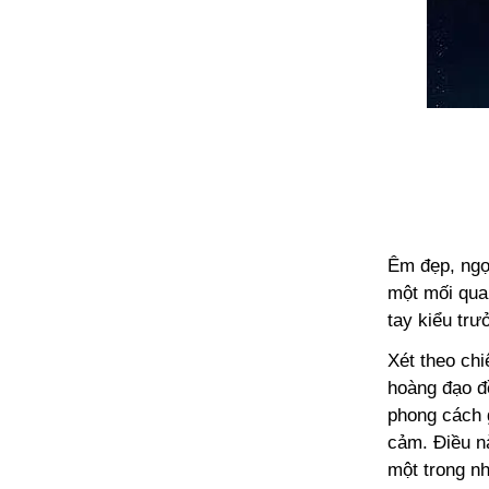
Êm đẹp, ngọ
một mối qua
tay kiểu tr
Xét theo chi
hoàng đạo đ
phong cách 
cảm. Điều n
một trong n