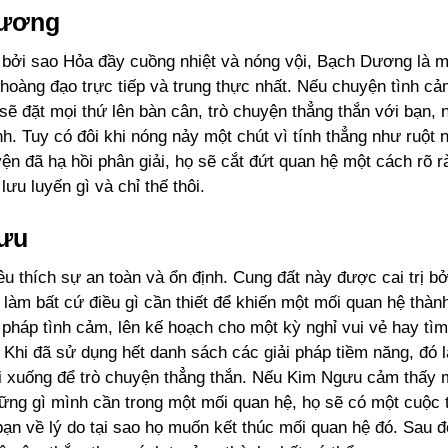
ương
ị bởi sao Hỏa đầy cuồng nhiệt và nóng vội, Bạch Dương là m
hoàng đạo trực tiếp và trung thực nhất. Nếu chuyện tình c
sẽ đặt mọi thứ lên bàn cân, trò chuyện thẳng thắn với bạn, n
h. Tuy có đôi khi nóng nảy một chút vì tính thẳng như ruột 
ện đã hạ hồi phân giải, họ sẽ cắt đứt quan hệ một cách rõ 
 lưu luyến gì và chỉ thế thôi.
gưu
 thích sự an toàn và ổn định. Cung đất này được cai trị bở
 làm bất cứ điều gì cần thiết để khiến một mối quan hệ thàn
u pháp tình cảm, lên kế hoạch cho một kỳ nghỉ vui vẻ hay tì
Khi đã sử dụng hết danh sách các giải pháp tiềm năng, đó l
i xuống để trò chuyện thẳng thắn. Nếu Kim Ngưu cảm thấy 
ững gì mình cần trong một mối quan hệ, họ sẽ có một cuộc 
bạn về lý do tại sao họ muốn kết thúc mối quan hệ đó. Sau đó