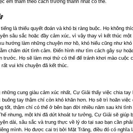
iệc êm thắm theo cách trưởng thành nhất có thể.
Tử
tiếng là thiếu quyết đoán và khó bị ràng buộc. Họ không th
uyện sâu sắc hoặc đầy cảm xúc, vì vậy thay vì kết thúc một
 xu hướng làm những chuyện mơ hồ, khó hiểu cũng như khó 
hằm chấm dứt tình cảm. Điển hình như tìm cách gây sự hoặ
 trước. Họ sẽ làm mọi thứ có thể để tránh khơi mào cuộc c
rất vui khi chuyện đã kết thúc.
 những cung giàu cảm xúc nhất, Cự Giải thấy việc chia tay 
 buông tay thậm chí còn khó khăn hơn. Họ sẽ trì hoãn việc 
g tốt, thậm chí có thể ở bên bạn đời nhiều năm sau khi tìn
Thế nhưng, một khi đã dứt khoát tư tưởng, Cự Giải sẽ giúp 
yện dài, sâu sắc và trung thực về lý do tại sao bạn cần phải
êng mình. Họ được cai trị bởi Mặt Trăng, điều đó có nghĩa 