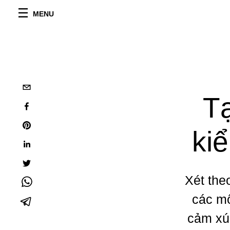
MENU
Tạ
ki
Xét the
các m
cảm xú