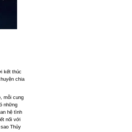
i kết thúc
chuyện chia
ệ, mỗi cung
có những
an hệ tình
t nối với
, sao Thủy