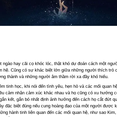
t ngào hay cãi cọ khóc lóc,
thật khó dự đoán cách một ngườ
n hệ. Cũng có sự khác biệt lớn giữa những người thích trò 
ưởng thành và những người âm thầm rời xa đầy khó hiểu.
êm tinh học, khi nói đến tình yêu, hẹn hò và các mối quan h
ều cảm nhận cảm xúc khác nhau và họ cũng có xu hướng 
gắn kết, gắn bó nhất định ảnh hưởng đến cách họ cắt đứt qu
ày đặc biệt đúng nếu cung hoàng đạo của một người được kế
hững hành tinh liên quan đến các mối quan hệ, như sao Kim