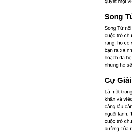
quyết mọi v
Song 
Song Tử nổi 
cuộc trò ch
ràng, họ có
bạn ra xa n
hoạch đã hẹn
nhưng họ sẽ 
Cự Giải
Là một trong
khăn và việc
càng lâu càn
nguội lạnh. 
cuộc trò chu
đường của ri