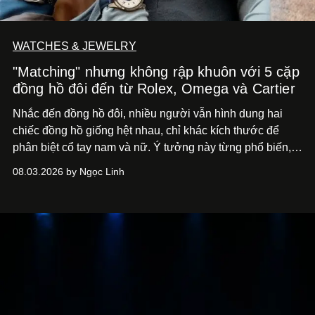
WATCHES & JEWELRY
"Matching" nhưng không rập khuôn với 5 cặp
đồng hồ đôi đến từ Rolex, Omega và Cartier
Nhắc đến đồng hồ đôi, nhiều người vẫn hình dung hai
chiếc đồng hồ giống hệt nhau, chỉ khác kích thước để
phân biệt cổ tay nam và nữ. Ý tưởng này từng phổ biến,
song cũng vô tình khiến khái niệm đồng hồ đôi trở nên
08.03.2026 by Ngọc Linh
khá rập khuôn. Nói lời tạm biết hai phiên bản nam nữ
giống nhau y đúc, các nhà chế tác hiện này không còn
mải miết tìm kiếm sự đồng nhất tuyệt đối. Họ để những
đường nét, tỷ lệ và bảng màu nối liền hai thiết kế, dù mỗi
phiên bản vẫn mang linh hồn riêng.