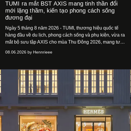
TUMI ra mắt BST AXIS mang tinh thần đổi
mới lặng thầm, kiến tạo phong cách sống
đương đại
Ngày 5 tháng 8 năm 2026 - TUMI, thương hiệu quốc tế
hàng đầu về du lịch, phong cách sống và phụ kiện, vừa ra
mắt bộ sưu tập AXIS cho mùa Thu Đông 2026, mang tư
duy thiết kế tiên phong, tái định nghĩa trải nghiệm du lịch
08.06.2026 by Hennrieee
và phong cách sống hiện đại bằng thiết kế sắc nét, chuẩn
xác gắn liền với tính thẩm mỹ toàn cầu.