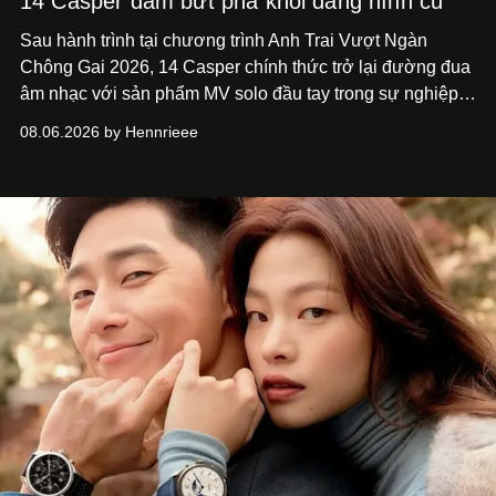
14 Casper dám bứt phá khỏi dáng hình cũ
Sau hành trình tại chương trình Anh Trai Vượt Ngàn
Chông Gai 2026, 14 Casper chính thức trở lại đường đua
âm nhạc với sản phẩm MV solo đầu tay trong sự nghiệp -
“Taking A Break”
. Đây không chỉ là sản phẩm đánh dấu
08.06.2026 by Hennrieee
bước chuyển mình của 14 Casper sau chương trình, mà
còn mở ra một chương mới trong hành trình nghệ thuật
của nam nghệ sĩ khi lần đầu tiên anh trình làng một MV
solo được đầu tư toàn diện từ sáng tác, sản xuất, trình
diễn đến hình ảnh.