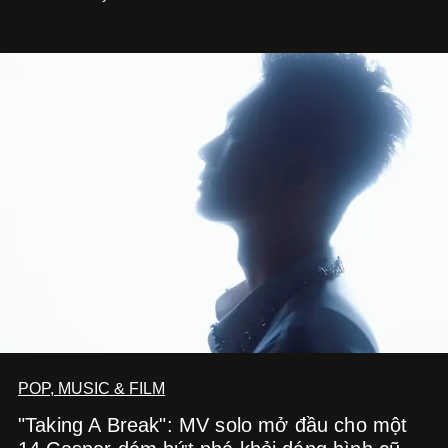
ảnh nhỏ: từ Hermès, LOEWE cho đến Jaeger-LeCoultre,
Chaumet, Chopard…
POP, MUSIC & FILM
"Taking A Break": MV solo mở đầu cho một