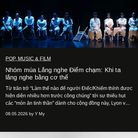
POP, MUSIC & FILM
Nhóm múa Lắng nghe Điểm chạm: Khi ta
lắng nghe bằng cơ thể
Từ trăn trở “Làm thế nào để người Điếc/Khiếm thính được
hiện diện nhiều hơn trước công chúng” tới
sự thiếu hụt
các “món ăn tinh thần” dành cho cộng đồng này, Lyon và
Phương đã quyết tâm biến ý tưởng công diễn một tác
08.05.2026 by Y My
phẩm múa đương đại thành hiện thực, mang tên Lắng
Nghe Điểm Chạm.