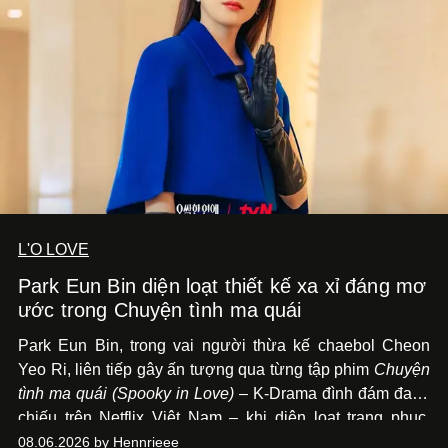
L'O LOVE
Park Eun Bin diện loạt thiết kế xa xỉ đáng mơ
ước trong Chuyện tình ma quái
Park Eun Bin, trong vai người thừa kế chaebol Cheon
Yeo Ri, liên tiếp gây ấn tượng qua từng tập phim
Chuyện
tình ma quái (Spooky in Love)
– K-Drama đình đám đang
chiếu trên Netflix Việt Nam – khi diện loạt trang phục,
đồng hồ & trang sức xa xỉ tương xứng với địa vị trên màn
08.06.2026 by Hennrieee