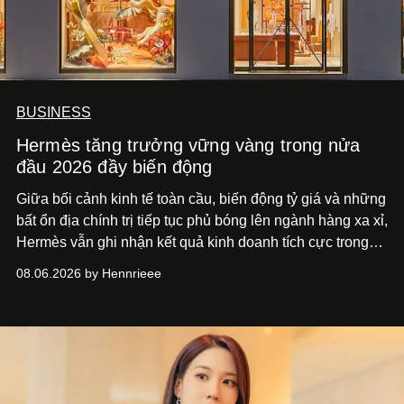
BUSINESS
Hermès tăng trưởng vững vàng trong nửa
đầu 2026 đầy biến động
Giữa bối cảnh kinh tế toàn cầu, biến động tỷ giá và những
bất ổn địa chính trị tiếp tục phủ bóng lên ngành hàng xa xỉ,
Hermès vẫn ghi nhận kết quả kinh doanh tích cực trong
nửa đầu năm 2026. Doanh thu, lợi nhuận và dòng tiền
08.06.2026 by Hennrieee
đều duy trì ở mức cao, phản ánh sức hút bền vững của
thương hiệu dựa trên mô hình thủ công và chiến lược
tăng trưởng dài hạn.