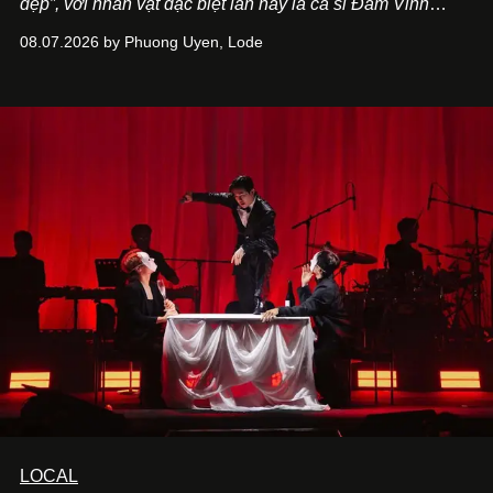
đẹp”, với nhân vật đặc biệt lần này là ca sĩ Đàm Vĩnh
Hưng. Đầu năm 2026, anh chính thức khai trương Tiệm
08.07.2026 by Phuong Uyen, Lode
Cà Phê Cà Pháo mang dấu ấn Indochine hoài niệm, thu
hút nhiều thực khách ghé thăm.
LOCAL