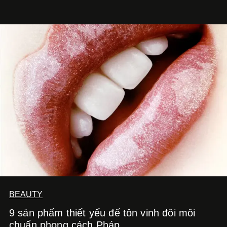
món ăn đa dạng từ Á đến Âu nhanh chóng được yêu thích
nhờ cảm giác ngon miệng, thoải mái và cả khả năng
mang đến niềm vui cho thực khách.
BEAUTY
9 sản phẩm thiết yếu để tôn vinh đôi môi
chuẩn phong cách Pháp