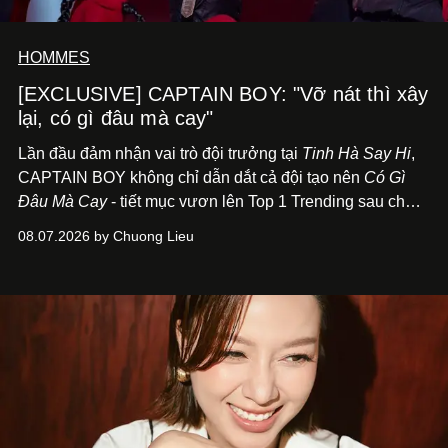
HOMMES
[EXCLUSIVE] CAPTAIN BOY: "Vỡ nát thì xây
lại, có gì đâu mà cay"
Lần đầu đảm nhận vai trò đội trưởng tại
Tinh Hà Say Hi
,
CAPTAIN BOY không chỉ dẫn dắt cả đội tạo nên
Có Gì
Đâu Mà Cay
- tiết mục vươn lên Top 1 Trending sau chưa
đầy 24 giờ đồng hồ - mà còn học cách buông bớt cái tôi
08.07.2026 by Chuong Lieu
để lắng nghe, kết nối và tin tưởng đồng đội. Với nam
nghệ sĩ, đó cũng là bước chuyển quan trọng trên hành
trình trở thành một producer thực thụ.