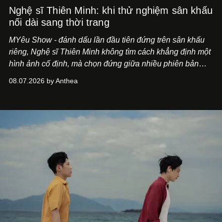
Nghệ sĩ Thiên Minh: khi thử nghiệm sân khấu
nối dài sang thời trang
MYêu Show - đánh dấu lần đầu tiên đứng trên sân khấu
riêng, Nghệ sĩ Thiên Minh không tìm cách khẳng định một
hình ảnh cố định, mà chọn đứng giữa nhiều phiên bản
của bản thân và tinh thần thử nghiệm ấy đã dẫn anh đến
08.07.2026 by Anthea
một bộ suit lụa - như một cách "take the risk" khác, ngoài
âm nhạc.